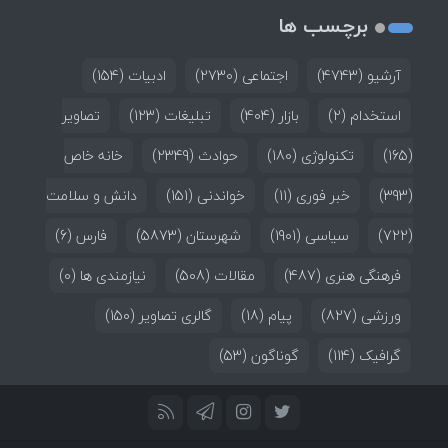
برچسب ها
آرشیو
(4743)
اجتماعی
(2730)
ادبیات
(154)
استخدام
(2)
بازار
(404)
تبلیغات
(123)
تصاویر
(165)
تکنولوژی
(180)
حوادث
(2349)
خانه خاص
(393)
خبر فوری
(11)
خواندنی
(151)
دانش و سلامت
(722)
سیاسی
(1901)
شهرستان
(5873)
فارس
(6)
فرهنگی هنری
(487)
مقالات
(508)
نیازمندی ها
(0)
ورزشی
(827)
پیام
(18)
گالری تصاویر
(150)
گرافیک
(114)
گوناگون
(53)