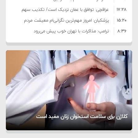
۱۷:۲۸
عراقچی: توافق با عمان نزدیک است/ تکذیب سهم
۱۵:۲۰
۱۱ درصدی ایران از خزر
پزشکیان: امروز مهم‌ترین نگرانی‌ام معیشت مردم
۸:۳۶
است
ترامپ: مذاکرات با تهران خوب پیش می‌رود
۱۰:۳۳
بازداشت سفیر پیشین فلسطین در لبنان به اتهام
۵:۱۷
فساد و اختلاس اموال
حادثه دریایی در نزدیکی سواحل عمان
۴:۴۱
معاون دفتر پزشکیان: ادعای استعفای رئیس‌جمهور
۲۰:۳۹
واهی و کذب محض است
زمان و تاریخ مذاکرات آمریکا و ایران هنوز نهایی
۶:۵۰
نشده است
وزیر جنگ آمریکا: ماشین جنگی ما آماده حمله
۶:۲۱
نظامی علیه ایران است
موافقت ترامپ با لغو حمله به ایران
تحسین کارگردان «جنگ و صلح» از سینمای ایران؛ روایتی
۲:۱۵
هشدار عراقچی به همتای عربستانی درباره همراهی با
از عشق عمیق به مردم
کمک خورشید به رفع ناترازی برق
کلاژن برای سلامت استخوان زنان مفید است
آمریکا
1