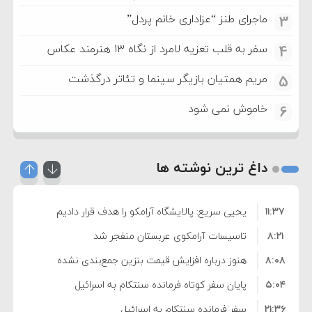
ماجرای طنز “عزاداری خانم پردل”
3
سفر به قلب تعزیه لامرد از نگاه ۱۳ هنرمند عکاس
4
مریم همتیان بازیگر سینما و تئاتر درگذشت
5
خاموش نمی شود
6
داغ ترین نوشته ها
۱۱:۳۷
یحیی سریع: پالایشگاه آرامکو را هدف قرار دادیم
۸:۲۱
تاسیسات آرامکوی عربستان منفجر شد
۸:۰۸
هنوز درباره افزایش قیمت بنزین جمع‌بندی نشده
۵:۰۴
است/ کالا برگ قطعا افزایش می‌یابد
پایان سفر کوتاه فرمانده سنتکام به اسرائیل
۲۱:۳۶
سفر فرمانده سنتکام به اسرائیل