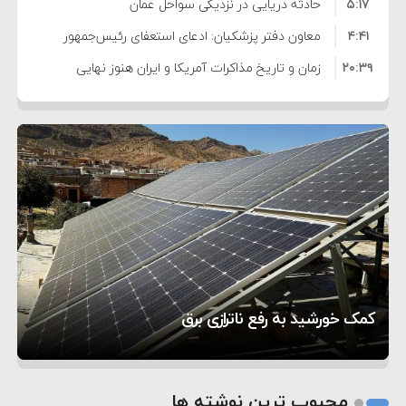
۵:۱۷
فساد و اختلاس اموال
حادثه دریایی در نزدیکی سواحل عمان
۴:۴۱
معاون دفتر پزشکیان: ادعای استعفای رئیس‌جمهور
۲۰:۳۹
واهی و کذب محض است
زمان و تاریخ مذاکرات آمریکا و ایران هنوز نهایی
۶:۵۰
نشده است
وزیر جنگ آمریکا: ماشین جنگی ما آماده حمله
۶:۲۱
نظامی علیه ایران است
موافقت ترامپ با لغو حمله به ایران
۲:۱۵
هشدار عراقچی به همتای عربستانی درباره همراهی با
۷:۱۰
آمریکا
مقام ارشد امنیتی: برنامه گسترده‌ای برای پاسخ به
۵:۴۵
دیوانگی آمریکا داریم
ترامپ دستور حملات جدید علیه ایران را صادر کرد
۱۲:۵۹
سپاه: دو نفتکش متخلف مورد اصابت قرار گرفته و
تحسین کارگردان «جنگ و صلح» از سینمای ایران؛ روایتی
۸:۵۷
متوقف شدند
ترامپ مدعی توافق تاریخی برای خلع سلاح کامل
۵ شهر افسانه‌ای هخامنشی که هنوز هم زنده هستند
از عشق عمیق به مردم
کمک خورشید به رفع ناترازی برق
حماس شد
1
2
محبوب ترین نوشته ها