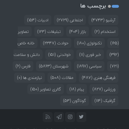
برچسب ها
آرشیو
(4743)
اجتماعی
(2729)
ادبیات
(154)
استخدام
(2)
بازار
(404)
تبلیغات
(123)
تصاویر
(165)
تکنولوژی
(180)
حوادث
(2347)
خانه خاص
(392)
خبر فوری
(11)
خواندنی
(151)
دانش و سلامت
(721)
سیاسی
(1897)
شهرستان
(5863)
فارس
(6)
فرهنگی هنری
(487)
مقالات
(508)
نیازمندی ها
(0)
ورزشی
(827)
پیام
(18)
گالری تصاویر
(150)
گرافیک
(114)
گوناگون
(53)