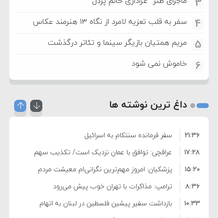
ماجرای طنز “عزاداری خانم پردل”
3
سفر به قلب تعزیه لامرد از نگاه ۱۳ هنرمند عکاس
4
مریم همتیان بازیگر سینما و تئاتر درگذشت
5
خاموش نمی شود
6
داغ ترین نوشته ها
۲۱:۳۶
سفر فرمانده سنتکام به اسرائیل
۱۷:۲۸
عراقچی: توافق با عمان نزدیک است/ تکذیب سهم
۱۵:۲۰
۱۱ درصدی ایران از خزر
پزشکیان: امروز مهم‌ترین نگرانی‌ام معیشت مردم
۸:۳۶
است
ترامپ: مذاکرات با تهران خوب پیش می‌رود
۱۰:۳۳
بازداشت سفیر پیشین فلسطین در لبنان به اتهام