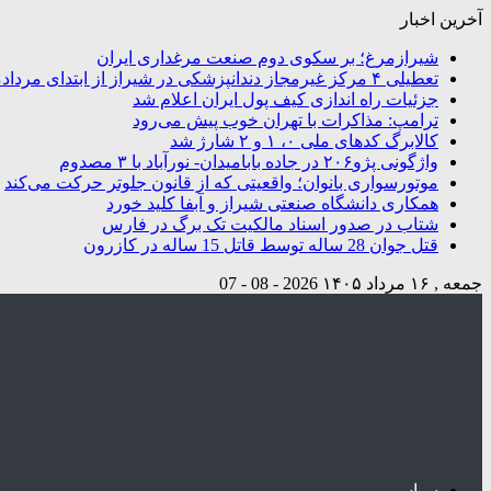
آخرین اخبار
شیرازمرغ؛ بر سکوی دوم صنعت مرغداری ایران
تعطیلی ۴ مرکز غیرمجاز دندانپزشکی در شیراز از ابتدای مردادماه تاکنون
جزئیات راه اندازی کیف پول ایران اعلام شد
ترامپ: مذاکرات با تهران خوب پیش می‌رود
کالابرگ کدهای ملی ۰، ۱ و ۲ شارژ شد
واژگونی پژو۲۰۶ در جاده بابامیدان- نورآباد با ۳ مصدوم
موتورسواری بانوان؛ واقعیتی که از قانون جلوتر حرکت می‌کند
همکاری دانشگاه صنعتی شیراز و آبفا کلید خورد
شتاب در صدور اسناد مالکیت تک برگ در فارس
قتل جوان 28 ساله توسط قاتل 15 ساله در کازرون
جمعه , ۱۶ مرداد ۱۴۰۵
2026 - 08 - 07
سیاسی