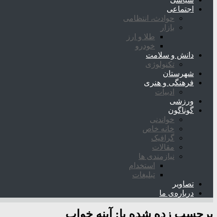
اجتماعی
حوادث، انتظامی
بازار
طلا و ارز
خودرو
دانش و سلامت
تکنولوژی
شهرستان
فرهنگی و هنری
ادبیات
ورزشی
گوناگون
خواندنی
خانه خاص
گرافیک
مقالات
نیازمندی ها
استخدام
تبلیغات
تصاویر
درباره‌ی ما
برچسب زده شده با:
آپنه خواب