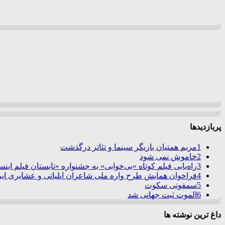
پربازدیدها
1
مریم همتیان بازیگر سینما و تئاتر درگذشت
2
خاموش نمی شود
3
راه‌یابی فیلم کوتاه «بی‌خوابی» به جشنواره «تابستان فیلم این
4
فراخوان همایش طرح واره ملی شاعران ایلیاتی و عشایری ایرا
5
سمفونی سکوت
6
الموت ثبت جهانی شد
داغ ترین نوشته ها