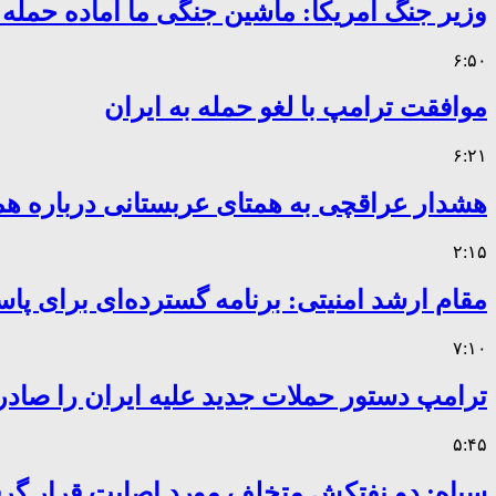
وزیر جنگ آمریکا: ماشین جنگی ما آماده حمله
۶:۵۰
موافقت ترامپ با لغو حمله به ایران
۶:۲۱
هشدار عراقچی به همتای عربستانی درباره همر
۲:۱۵
مقام ارشد امنیتی: برنامه گسترده‌ای برای پاس
۷:۱۰
ترامپ دستور حملات جدید علیه ایران را صادر
۵:۴۵
سپاه: دو نفتکش متخلف مورد اصابت قرار گر