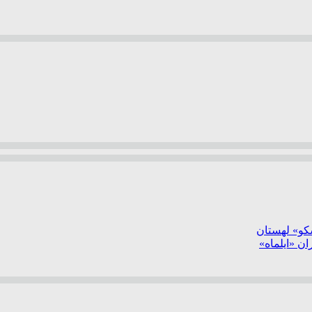
سکو» لهستان
ن «ایلماه»