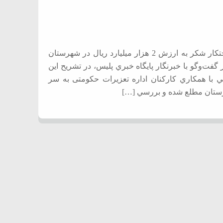
فرمانده انتظامي استان فارس از شناسايي و كشف يك انبار احتکار شكر به ارزش 2 هزار ميليارد ريال در شهرستان
گفت‌وگو با خبرنگار پايگاه خبري پليس، در تشریح این
فني با همكاري كاركنان اداره تعزیرات حکومتی به سر
 شهرستان مطلع شده و بررسي […]