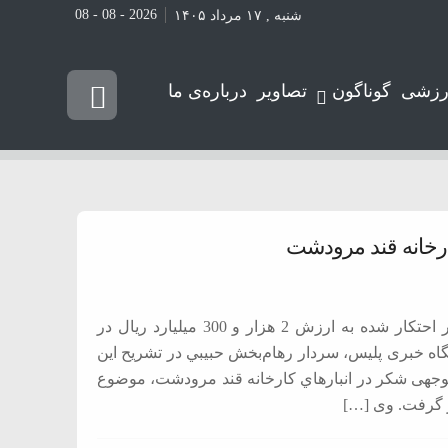
2026 - 08 - 08
شنبه , ۱۷ مرداد ۱۴۰۵
رزشی
گوناگون
تصاویر
درباره‌ی ما
فرمانده انتظامي استان فارس از کشف 9 هزار و 876 تن شکر احتکار شده به ارزش 2 هزار و 300 میلیارد ریال در
گاه خبری پلیس، سردار رهام‌بخش حبيبي در تشریح این
 توجهی شکر در انبارهاي كارخانه قند مرودشت، موضوع
ر گرفت. وی […]