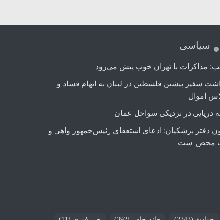
سیاسی
پ: مذاکرات با تهران خوب پیش می‌رود
اشت سفیر پیشین فلسطین در لبنان به اتهام فساد و
اس اموال
ه دریایی در نزدیکی سواحل عمان
ن دفتر پزشکیان: ادعای استعفای رئیس‌جمهور واهی و
 محض است
حوادث
(2343)
خانه خاص
(392)
خبر فوری
(11)