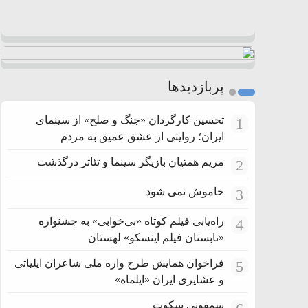
پربازدیدها
تحسین کارگردان «جنگ و صلح» از سینمای
1
ایران؛ روایتی از عشق عمیق به مردم
مریم همتیان بازیگر سینما و تئاتر درگذشت
2
خاموش نمی شود
3
راه‌یابی فیلم کوتاه «بی‌خوابی» به جشنواره
4
«تابستان فیلم اینسکو» لهستان
فراخوان همایش طرح واره ملی شاعران ایلیاتی
5
و عشایری ایران «ایلماه»
سمفونی سکوت