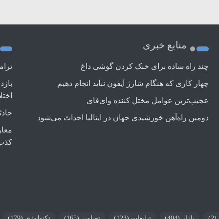
منابع خبری
چند راه‌ ساده برای خنک کردن گوشی داغ
ترام
چهار کاری که هنگام شارژ آیفون نباید انجام دهیم
بازد
اختل
عجیب‌ترین عوامل مختل کننده وای‌فای
حادث
دومین راه‌آهن خورشیدی جهان در ایتالیا احداث می‌شود
معاو
کذب
(2)
بازار
(404)
تبلیغات
(123)
تصاویر
(165)
تکنولوژی
(179)