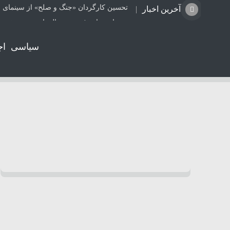
تحسین کارگردان «جنگ و صلح» از سینمای ا
آخرین اخبار
هشدار درباره فروش حواله‌های صوری خودرو
طرح درمانی جهاد دانشگاهی فارس برای یک 
سیاسی
اج
شیرازمرغ؛ بر سکوی دوم صنعت مرغداری ا
برگزاری موکب حرم مطهر حضرت سید علاء
تعطیلی ۴ مرکز غیرمجاز دندانپزشکی در شیراز از ابتدای مردادماه تاکنون
جزئیات راه اندازی کیف پول ایران اعلام شد
ترامپ: مذاکرات با تهران خوب پیش می‌رود
کالابرگ کدهای ملی ۰، ۱ و ۲ شارژ شد
واژگونی پژو۲۰۶ در جاده بابامیدان- نورآباد با ۳ مصدوم