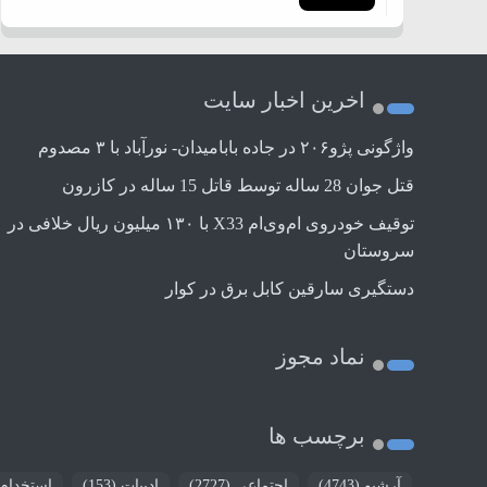
اخرین اخبار سایت
واژگونی پژو۲۰۶ در جاده بابامیدان- نورآباد با ۳ مصدوم
قتل جوان 28 ساله توسط قاتل 15 ساله در کازرون
توقیف خودروی ام‌وی‌ام X33 با ۱۳۰ میلیون ریال خلافی در
سروستان
دستگیری سارقین کابل برق در کوار
نماد مجوز
برچسب ها
آرشیو
(4743)
اجتماعی
(2727)
ادبیات
(153)
استخدام