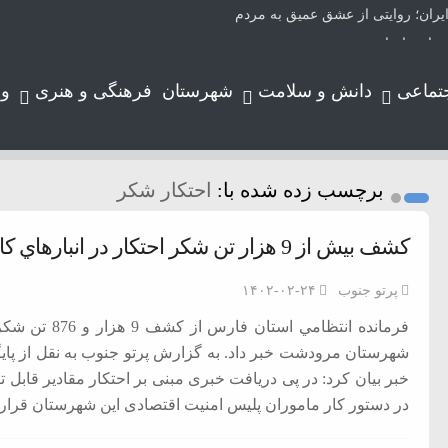
یران؛ روایتی از عشق عمیق به مردم
های وارداتی
بیماری مادرزادی
تماعی
دانش و سلامت
شهرستان
فرهنگی و هنری
و
یران
الدین حسین(ع)
برچسب زده شده با:
احتکار شکر
کشف بيش از 9 هزار تن شکر احتکار در انبارهاي كارخانه قند مرودشت
پرتو جنوب
۱۴۰۲-۰۲-۲۴
شهرستان مرودشت خبر داد. به گزارش پرتو جنوب به نقل از پای
خبر بيان كرد: در پی دریافت خبری مبنی بر احتکار مقادیر قابل
در دستور کار ماموران پلیس امنیت اقتصادی این شهرستان قرا