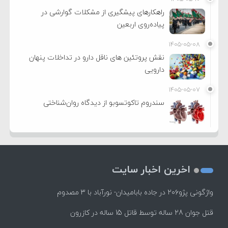
راهکارهای پیشگیری از مشکلات گوارشی در
پیاده‌روی اربعین
۱۴۰۵-۰۵-۰۸
نقش پروتئین های ناقل دارو در تداخلات پنهان
دارویی
۱۴۰۵-۰۵-۰۷
سندروم تاکوتسوبو از دیدگاه روان‌شناختی
اخرین اخبار سایت
واژگونی پژو۲۰۶ در جاده بابامیدان- نورآباد با ۳ مصدوم
قتل جوان 28 ساله توسط قاتل 15 ساله در کازرون