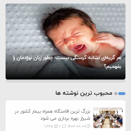
۵:۴۵
دیوانگی آمریکا داریم
ترامپ دستور حملات جدید علیه ایران را صادر کرد
۱۲:۵۹
سپاه: دو نفتکش متخلف مورد اصابت قرار گرفته و
۸:۵۷
متوقف شدند
ترامپ مدعی توافق تاریخی برای خلع سلاح کامل
۱۶:۱۹
حماس شد
اعتراض عراقچی به همتای بلغارستانی به دلیل کمک
۱۰:۱۵
به آمریکا در حملات به ایران
کشورهایی که به متجاوزان کمک می کنند پاسخ
هر گریه‌ای نشانه گرسنگی نیست؛ چطور زبان نوزادمان را
۶:۰۵
سختی خواهند گرفت
سنتکام پایان تجاوز جدید به ایران را اعلام کرد
بفهمیم؟
روی دیگر زندگی
تغذیه پدر می‌تواند بر سلامت نوزاد تأثیر بگذارد
1
2
محبوب ترین نوشته ها
3
بزرگ ترین اقامتگاه همراه بیمار کشور در
شیراز بهره برداری می شود
1,335
6
۱۴۰۳-۰۸-۰۹