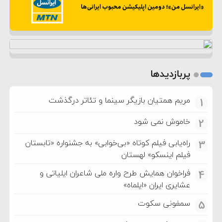
پربازدیدها
مریم همتیان بازیگر سینما و تئاتر درگذشت
1
خاموش نمی شود
2
راه‌یابی فیلم کوتاه «بی‌خوابی» به جشنواره «تابستان
3
فیلم اینسکو» لهستان
فراخوان همایش طرح واره ملی شاعران ایلیاتی و
4
عشایری ایران «ایلماه»
سمفونی سکوت
5