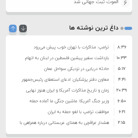
الموت ثبت جهانی شد
6
داغ ترین نوشته ها
۸:۳۶
ترامپ: مذاکرات با تهران خوب پیش می‌رود
۱۰:۳۳
بازداشت سفیر پیشین فلسطین در لبنان به اتهام
۵:۱۷
فساد و اختلاس اموال
حادثه دریایی در نزدیکی سواحل عمان
۴:۴۱
معاون دفتر پزشکیان: ادعای استعفای رئیس‌جمهور
۲۰:۳۹
واهی و کذب محض است
زمان و تاریخ مذاکرات آمریکا و ایران هنوز نهایی
۶:۵۰
نشده است
وزیر جنگ آمریکا: ماشین جنگی ما آماده حمله
۶:۲۱
نظامی علیه ایران است
موافقت ترامپ با لغو حمله به ایران
۲:۱۵
هشدار عراقچی به همتای عربستانی درباره همراهی با
۷:۱۰
آمریکا
مقام ارشد امنیتی: برنامه گسترده‌ای برای پاسخ به