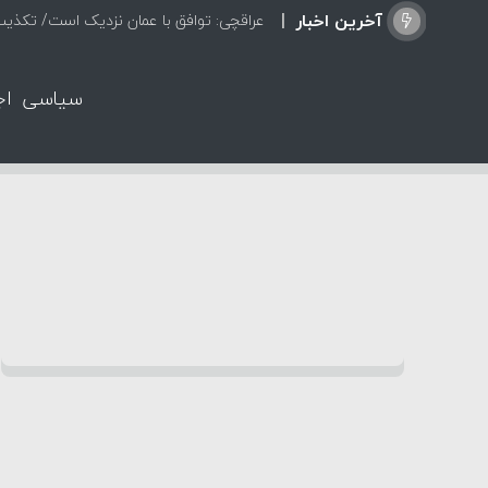
آخرین اخبار
عراقچی: توافق با عمان نزدیک است/ تکذیب سهم ۱۱ درصدی ای
سیاسی
اج