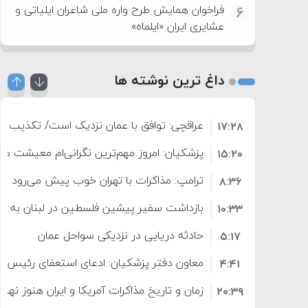
فراخوان همایش طرح واره ملی شاعران ایلیاتی و
6
عشایری ایران «ایلماه»
داغ ترین نوشته ها
عراقچی: توافق با عمان نزدیک است/ تکذیب سهم ۱۱ درصدی ایران ا
۱۷:۲۸
پزشکیان: امروز مهم‌ترین نگرانی‌ام معیشت م
۱۵:۲۰
ترامپ: مذاکرات با تهران خوب پیش می‌رود
۸:۳۶
بازداشت سفیر پیشین فلسطین در لبنان به اته
۱۰:۳۳
حادثه دریایی در نزدیکی سواحل عمان
۵:۱۷
معاون دفتر پزشکیان: ادعای استعفای رئیس
۴:۴۱
است
زمان و تاریخ مذاکرات آمریکا و ایران هنوز نه
۲۰:۳۹