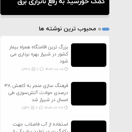
به مردم
هم زنده هستند
کمک خورشید به رفع ناترازی برق
1
2
محبوب ترین نوشته ها
3
بزرگ ترین اقامتگاه همراه بیمار
کشور در شیراز بهره برداری می
شود
1,338
6
۱۴۰۳-۰۸-۰۹
فرهنگ سازی منجر به کاهش ۳۸
درصدی حوادث آتش‌سوزی طی
امسال در شیراز شد
1,546
2
۱۴۰۳-۰۶-۲۷
استفاده از آب فاضلاب جهت
بکارگیری در تولید برق یکی از