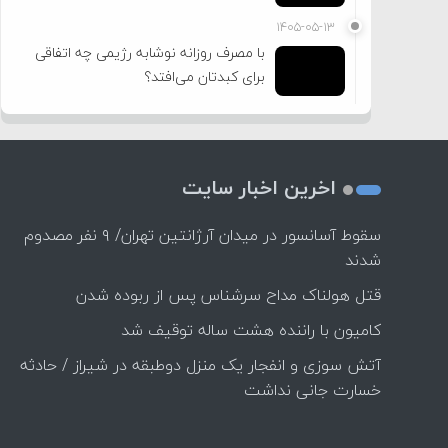
۱۴۰۵-۰۵-۱۳
با مصرف روزانه نوشابه رژیمی چه اتفاقی
برای کبدتان می‌افتد؟
اخرین اخبار سایت
سقوط آسانسور در میدان آرژانتین تهران/ ۹ نفر مصدوم
شدند
قتل هولناک مداح سرشناس پس از ربوده شدن
کامیون با راننده هشت ساله توقیف شد
آتش سوزی و انفجار یک منزل دوطبقه در شیراز / حادثه
خسارت جانی نداشت