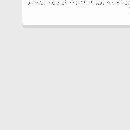
عصــر، هــر روز اطلاعات و دانــش ایــن حــوزه دچــار