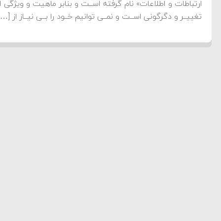
ارتباطات و اطلاعات» نام گرفته اســت و بنابر ماهیت و ویژگی این 
تغییــر و دگرگونی اســت و نمــی توانیم خــود را بــی نیــاز از […]
ز خزر
ردم است
ام فساد و اختلاس اموال
‌جمهور واهی و کذب محض
ایی نشده است