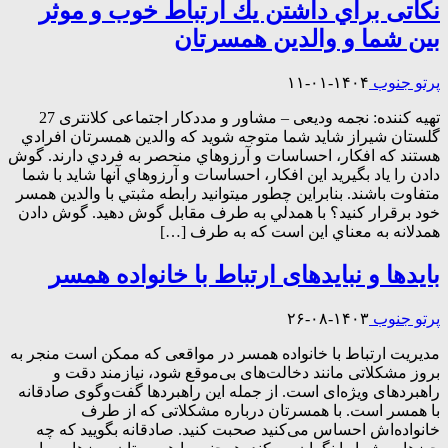
نکاتی براي داشتن يك ارتباط خوب و موثر
بين شما و والدين همسرتان
پرتو جنوب
۱۴۰۴-۰۱-۱۱
تهیه کننده: نجمه ودیعی – مشاور و مددکار اجتماعی کلانتری 27
گلستان شیراز شايد شما متوجه شويد كه والدين همسرتان افرادي
هستند كه افكار، احساسات و آرزوهاي منحصر به فردي دارند. گوش
دادن را ياد بگيريد اين افكار، احساسات و آرزوهاي آنها شايد با شما
متفاوت باشند. بنابراين چطور مي­توانيد رابطه­ مثبتي با والدين همسر
خود برقرار كنيد؟ با همدلي به طرف مقابل گوش دهيد. گوش دادن
همدلانه به معناي اين است كه به طرف […]
بایدها و نبایدهای ارتباط با خانواده همسر
پرتو جنوب
۱۴۰۳-۰۸-۲۶
مدیریت ارتباط با خانواده همسر در مواقعی که ممکن است منجر به
بروز مشکلاتی مانند دخالت‌های بی‌موقع شود، نیازمند دقت و
راهبردهای ویژه‌ای است. از جمله این راهبردها گفت‌وگوی صادقانه
با همسر است. با همسرتان درباره مشکلاتی که از طرف
خانواده‌اش احساس می‌کنید صحبت کنید. صادقانه بگویید که چه