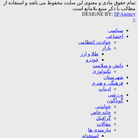
تمام حقوق مادی و معنوی این سایت محفوظ می باشد و استفاده از
مطالب با ذکر منبع بلامانع است.
DESIGNE BY:
SP Agency
×
سیاسی
اجتماعی
حوادث، انتظامی
بازار
طلا و ارز
خودرو
دانش و سلامت
تکنولوژی
شهرستان
فرهنگی و هنری
ادبیات
ورزشی
گوناگون
خواندنی
خانه خاص
گرافیک
مقالات
نیازمندی ها
استخدام