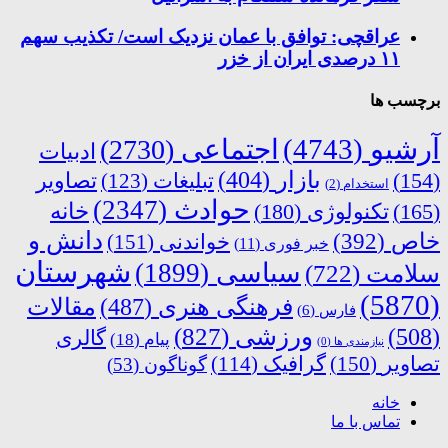
عراقچی: توافق با عمان نزدیک است/ تکذیب سهم
۱۱ درصدی ایران از خزر
برچسب ها
آرشیو
(4743)
اجتماعی
(2730)
ادبیات
بازار
(404)
(154)
تبلیغات
(123)
تصاویر
استخدام
(2)
حوادث
(2347)
خانه
(165)
تکنولوژی
(180)
دانش و
خاص
(392)
خواندنی
(151)
خبر فوری
(11)
شهرستان
سیاسی
(1899)
سلامت
(722)
(5870)
فرهنگی هنری
(487)
مقالات
فارس
(6)
ورزشی
(827)
(508)
گالری
پیام
(18)
نیازمندی ها
(0)
تصاویر
(150)
گرافیک
(114)
گوناگون
(53)
خانه
تماس با ما