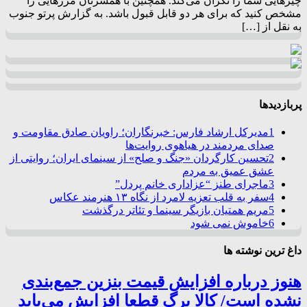
چیزهایی شما را نگران می‌کند. همچنین با همسرتان مرزهایی را
مشخص کنید که برای هر دو قابل قبول باشد. به گزارش پرتو جنوب
به نقل از […]
پربازدیدها
1
مدیرکل ارشاد فارس: خبرنگاران؛ راویان صادق مقاومت و
صدای مردمند در هیاهوی روایت‌ها
2
تحسین کارگردان «جنگ و صلح» از سینمای ایران؛ روایتی از
عشق عمیق به مردم
3
ماجرای طنز “عزاداری خانم پردل”
4
سفر به قلب تعزیه لامرد از نگاه ۱۳ هنرمند عکاس
5
مریم همتیان بازیگر سینما و تئاتر درگذشت
6
خاموش نمی شود
داغ ترین نوشته ها
هنوز درباره افزایش قیمت بنزین جمع‌بندی
نشده است/ کالا برگ قطعا افزایش می‌یابد