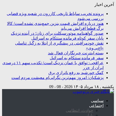
آخرین اخبار
پرونده تخریب ساباط تاریخی کازرون در شعبه ویژه قضایی
بررسی می‌شود
هنوز درباره افزایش قیمت بنزین جمع‌بندی نشده است/ کالا
برگ قطعا افزایش می‌یابد
صدور گواهینامه موتورسیکلت برای زنان؛ در آینده نزدیک
پایان سفر کوتاه فرمانده سنتکام به اسرائیل
نقش خودمراقبتی در پیشگیری از ابتلا به زگیل تناسلی
«اچ‌پی‌وی»
بسته اینترنت خبرنگاران فعال شد
سفر فرمانده سنتکام به اسرائیل
عراقچی: توافق با عمان نزدیک است/ تکذیب سهم ۱۱ درصدی
ایران از خزر
کمک خورشید به رفع ناترازی برق
پزشکیان: امروز مهم‌ترین نگرانی‌ام معیشت مردم است
یکشنبه , ۱۸ مرداد ۱۴۰۵
2026 - 08 - 09
سیاسی
اجتماعی
حوادث، انتظامی
بازار