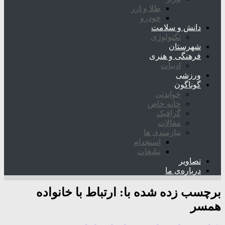
طلا و ارز
خودرو
دانش و سلامت
تکنولوژی
شهرستان
فرهنگی و هنری
ادبیات
ورزشی
گوناگون
خواندنی
خانه خاص
گرافیک
مقالات
نیازمندی ها
استخدام
تبلیغات
تصاویر
درباره‌ی ما
برچسب زده شده با:
ارتباط با خانواده
همسر