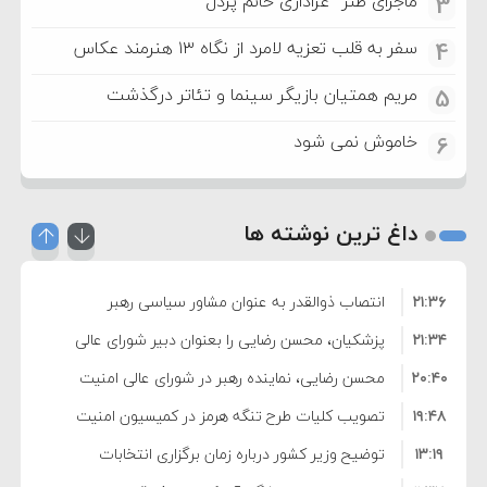
ماجرای طنز “عزاداری خانم پردل”
3
سفر به قلب تعزیه لامرد از نگاه ۱۳ هنرمند عکاس
4
مریم همتیان بازیگر سینما و تئاتر درگذشت
5
خاموش نمی شود
6
داغ ترین نوشته ها
۲۱:۳۶
انتصاب ذوالقدر به عنوان مشاور سیاسی رهبر
۲۱:۳۴
انقلاب
پزشکیان، محسن رضایی را بعنوان دبیر شورای عالی
۲۰:۴۰
امنیت منصوب کرد
محسن رضایی، نماینده رهبر در شورای عالی امنیت
۱۹:۴۸
ملی شد
تصویب کلیات طرح تنگه هرمز در کمیسیون امنیت
۱۳:۱۹
ملی
توضیح وزیر کشور درباره زمان برگزاری انتخابات