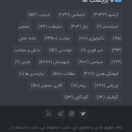
آرشیو
(4743)
اجتماعی
(2731)
ادبیات
(154)
استخدام
(2)
بازار
(404)
تبلیغات
(124)
تصاویر
(165)
تکنولوژی
(180)
حوادث
(2350)
خانه خاص
(393)
خبر فوری
(11)
خواندنی
(151)
دانش و سلامت
(722)
سیاسی
(1907)
شهرستان
(5888)
فارس
(6)
فرهنگی هنری
(487)
مقالات
(510)
نیازمندی ها
(0)
ورزشی
(827)
پیام
(18)
گالری تصاویر
(150)
گرافیک
(114)
گوناگون
(53)
تمام حقوق مادی و معنوی این سایت محفوظ می باشد و استفاده از