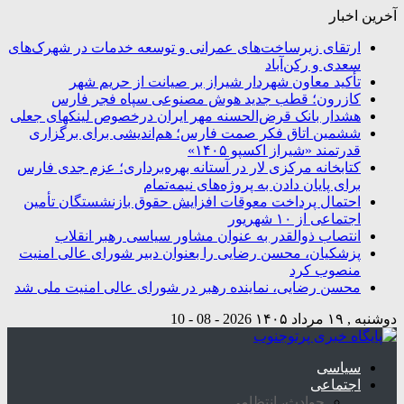
آخرین اخبار
ارتقای زیرساخت‌های عمرانی و توسعه خدمات در شهرک‌های
سعدی و رکن‌آباد
تأکید معاون شهردار شیراز بر صیانت از حریم شهر
کازرون؛ قطب جدید هوش مصنوعی سپاه فجر فارس
هشدار بانک قرض‌الحسنه مهر ایران درخصوص لینکهای جعلی
ششمین اتاق فکر صمت فارس؛ هم‌اندیشی برای برگزاری
قدرتمند «شیراز اکسپو ۱۴۰۵»
کتابخانه مرکزی لار در آستانه بهره‌برداری؛ عزم جدی فارس
برای پایان دادن به پروژه‌های نیمه‌تمام
احتمال پرداخت معوقات افزایش حقوق بازنشستگان تأمین
اجتماعی از ۱۰ شهریور
انتصاب ذوالقدر به عنوان مشاور سیاسی رهبر انقلاب
پزشکیان، محسن رضایی را بعنوان دبیر شورای عالی امنیت
منصوب کرد
محسن رضایی، نماینده رهبر در شورای عالی امنیت ملی شد
دوشنبه , ۱۹ مرداد ۱۴۰۵
2026 - 08 - 10
سیاسی
اجتماعی
حوادث، انتظامی