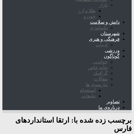
بازار
طلا و ارز
خودرو
دانش و سلامت
تکنولوژی
شهرستان
فرهنگی و هنری
ادبیات
ورزشی
گوناگون
خواندنی
خانه خاص
گرافیک
مقالات
نیازمندی ها
استخدام
تبلیغات
تصاویر
درباره‌ی ما
برچسب زده شده با:
ارتقا استانداردهای
فارس