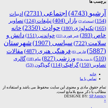
برچسب ها
آرشیو
(4743)
اجتماعی
(2731)
ادبیات
بازار
(404)
(154)
تبلیغات
(124)
تصاویر
استخدام
(2)
حوادث
(2350)
خانه
(165)
تکنولوژی
(180)
دانش و
خاص
(393)
خواندنی
(151)
خبر فوری
(11)
شهرستان
سیاسی
(1907)
سلامت
(722)
(5887)
فرهنگی هنری
(487)
مقالات
فارس
(6)
ورزشی
(827)
(510)
گالری
پیام
(18)
نیازمندی ها
(0)
تصاویر
(150)
گرافیک
(114)
گوناگون
(53)
خانه
تماس با ما
تمام حقوق مادی و معنوی این سایت محفوظ می باشد و استفاده از
مطالب با ذکر منبع بلامانع است.
DESIGNE BY:
SP Agency
×