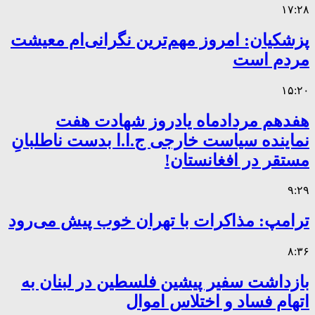
۱۷:۲۸
پزشکیان: امروز مهم‌ترین نگرانی‌ام معیشت
مردم است
۱۵:۲۰
هفدهم مردادماه یادروز شهادت هفت
نماینده سیاست خارجی ج.ا.ا بدست ناطلبانِ
مستقر در افغانستان!
۹:۲۹
ترامپ: مذاکرات با تهران خوب پیش می‌رود
۸:۳۶
بازداشت سفیر پیشین فلسطین در لبنان به
اتهام فساد و اختلاس اموال