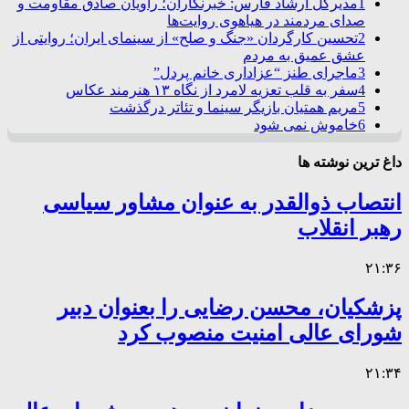
1
مدیرکل ارشاد فارس: خبرنگاران؛ راویان صادق مقاومت و
صدای مردمند در هیاهوی روایت‌ها
2
تحسین کارگردان «جنگ و صلح» از سینمای ایران؛ روایتی از
عشق عمیق به مردم
3
ماجرای طنز “عزاداری خانم پردل”
4
سفر به قلب تعزیه لامرد از نگاه ۱۳ هنرمند عکاس
5
مریم همتیان بازیگر سینما و تئاتر درگذشت
6
خاموش نمی شود
داغ ترین نوشته ها
انتصاب ذوالقدر به عنوان مشاور سیاسی
رهبر انقلاب
۲۱:۳۶
پزشکیان، محسن رضایی را بعنوان دبیر
شورای عالی امنیت منصوب کرد
۲۱:۳۴