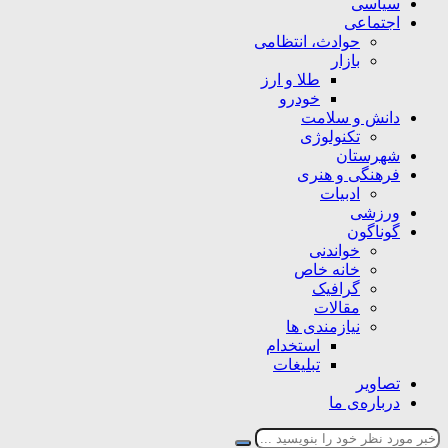
سیاسی
اجتماعی
حوادث، انتظامی
بازار
طلا و ارز
خودرو
دانش و سلامت
تکنولوژی
شهرستان
فرهنگی و هنری
ادبیات
ورزشی
گوناگون
خواندنی
خانه خاص
گرافیک
مقالات
نیازمندی ها
استخدام
تبلیغات
تصاویر
درباره‌ی ما