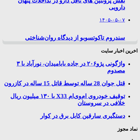
نقش پروتئین های ناقل دارو در تداخلات پنهان
دارویی
۱۴۰۵-۰۵-۰۷
سندروم تاکوتسوبو از دیدگاه روان‌شناختی
اخرین اخبار سایت
واژگونی پژو۲۰۶ در جاده بابامیدان- نورآباد با ۳
مصدوم
قتل جوان 28 ساله توسط قاتل 15 ساله در کازرون
توقیف خودروی ام‌وی‌ام X33 با ۱۳۰ میلیون ریال
خلافی در سروستان
دستگیری سارقین کابل برق در کوار
نماد مجوز