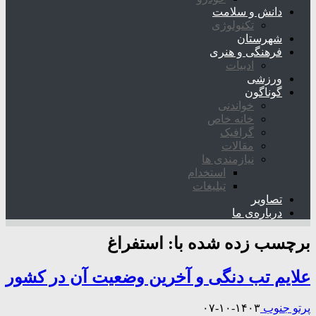
دانش و سلامت
تکنولوژی
شهرستان
فرهنگی و هنری
ادبیات
ورزشی
گوناگون
خواندنی
خانه خاص
گرافیک
مقالات
نیازمندی ها
استخدام
تبلیغات
تصاویر
درباره‌ی ما
برچسب زده شده با:
استفراغ
علایم تب دنگی و آخرین وضعیت آن در کشور
پرتو جنوب
۱۴۰۳-۱۰-۰۷