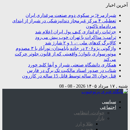
آخرین اخبار
شیرازمرغ؛ بر سکوی دوم صنعت مرغداری ایران
تعطیلی ۴ مرکز غیرمجاز دندانپزشکی در شیراز از ابتدای
مردادماه تاکنون
جزئیات راه اندازی کیف پول ایران اعلام شد
ترامپ: مذاکرات با تهران خوب پیش می‌رود
کالابرگ کدهای ملی ۰، ۱ و ۲ شارژ شد
واژگونی پژو۲۰۶ در جاده بابامیدان- نورآباد با ۳ مصدوم
موتورسواری بانوان؛ واقعیتی که از قانون جلوتر حرکت
می‌کند
همکاری دانشگاه صنعتی شیراز و آبفا کلید خورد
شتاب در صدور اسناد مالکیت تک برگ در فارس
قتل جوان 28 ساله توسط قاتل 15 ساله در کازرون
شنبه , ۱۷ مرداد ۱۴۰۵
2026 - 08 - 08
سیاسی
اجتماعی
حوادث، انتظامی
بازار
طلا و ارز
خودرو