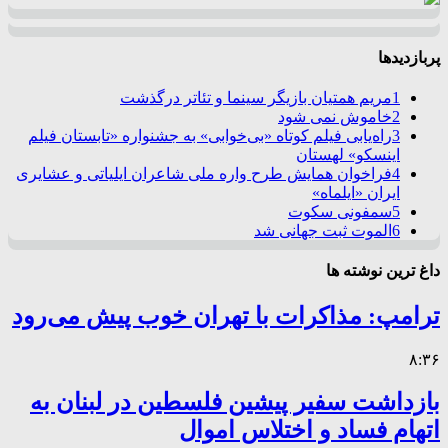
پربازدیدها
1
مریم همتیان بازیگر سینما و تئاتر درگذشت
2
خاموش نمی شود
3
راه‌یابی فیلم کوتاه «بی‌خوابی» به جشنواره «تابستان فیلم
اینسکو» لهستان
4
فراخوان همایش طرح واره ملی شاعران ایلیاتی و عشایری
ایران «ایلماه»
5
سمفونی سکوت
6
الموت ثبت جهانی شد
داغ ترین نوشته ها
ترامپ: مذاکرات با تهران خوب پیش می‌رود
۸:۳۶
بازداشت سفیر پیشین فلسطین در لبنان به
اتهام فساد و اختلاس اموال