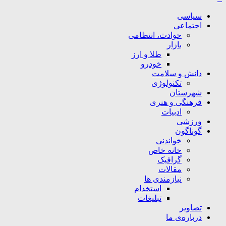
سیاسی
اجتماعی
حوادث، انتظامی
بازار
طلا و ارز
خودرو
دانش و سلامت
تکنولوژی
شهرستان
فرهنگی و هنری
ادبیات
ورزشی
گوناگون
خواندنی
خانه خاص
گرافیک
مقالات
نیازمندی ها
استخدام
تبلیغات
تصاویر
درباره‌ی ما