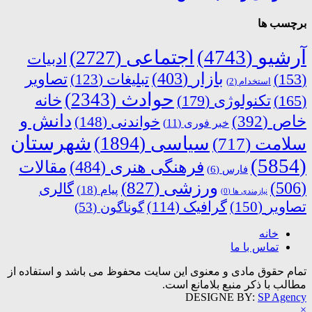
برچسب ها
آرشیو
(4743)
اجتماعی
(2727)
ادبیات
بازار
(403)
(153)
تبلیغات
(123)
تصاویر
استخدام
(2)
حوادث
(2343)
خانه
(165)
تکنولوژی
(179)
دانش و
خاص
(392)
خواندنی
(148)
خبر فوری
(11)
شهرستان
سیاسی
(1894)
سلامت
(717)
(5854)
فرهنگی هنری
(484)
مقالات
فارس
(6)
ورزشی
(827)
(506)
گالری
پیام
(18)
نیازمندی ها
(0)
تصاویر
(150)
گرافیک
(114)
گوناگون
(53)
خانه
تماس با ما
تمام حقوق مادی و معنوی این سایت محفوظ می باشد و استفاده از
مطالب با ذکر منبع بلامانع است.
DESIGNE BY:
SP Agency
×