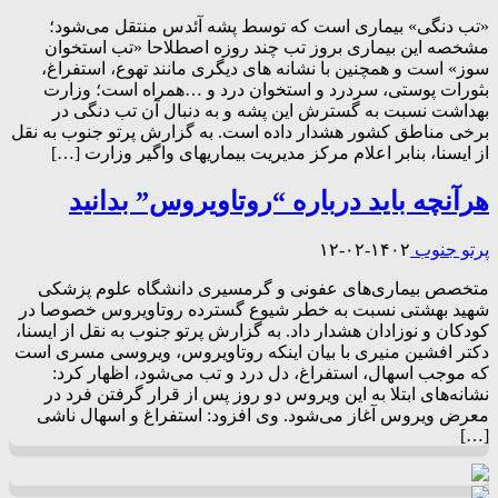
«تب دنگی» بیماری است که توسط پشه‌ آئدس منتقل می‌شود؛
مشخصه این بیماری بروز تب چند روزه اصطلاحا «تب استخوان
سوز» است و همچنین با نشانه های دیگری مانند تهوع، استفراغ،
بثورات پوستی، سردرد و استخوان درد و …همراه است؛ وزارت
بهداشت نسبت به گسترش این پشه و به دنبال آن تب دنگی در
برخی مناطق کشور هشدار داده است. به گزارش پرتو جنوب به نقل
از ایسنا، بنابر اعلام مرکز مدیریت بیماریهای واگیر وزارت […]
هرآنچه باید درباره “روتاویروس” بدانید
پرتو جنوب
۱۴۰۲-۰۲-۱۲
متخصص بیماری‌های عفونی و گرمسیری دانشگاه علوم پزشکی
شهید بهشتی نسبت به خطر شیوع گسترده روتاویروس خصوصا در
کودکان و نوزادان هشدار داد. به گزارش پرتو جنوب به نقل از ایسنا،‌
دکتر افشین منیری با بیان اینکه روتاویروس، ویروسی مسری است
که موجب اسهال، استفراغ، دل درد و تب می‌شود، اظهار کرد:
نشانه‌های ابتلا به این ویروس دو روز پس از قرار گرفتن فرد در
معرض ویروس آغاز می‌شود. وی افزود: استفراغ و اسهال ناشی
[…]