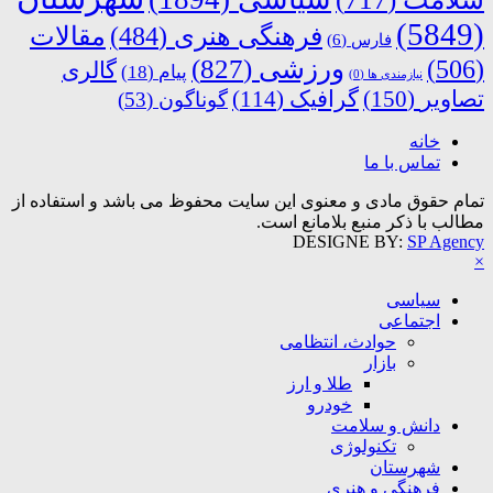
(5849)
فرهنگی هنری
(484)
مقالات
فارس
(6)
ورزشی
(827)
(506)
گالری
پیام
(18)
نیازمندی ها
(0)
تصاویر
(150)
گرافیک
(114)
گوناگون
(53)
خانه
تماس با ما
تمام حقوق مادی و معنوی این سایت محفوظ می باشد و استفاده از
مطالب با ذکر منبع بلامانع است.
DESIGNE BY:
SP Agency
×
سیاسی
اجتماعی
حوادث، انتظامی
بازار
طلا و ارز
خودرو
دانش و سلامت
تکنولوژی
شهرستان
فرهنگی و هنری