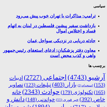
سیاسی
ترامپ: مذاکرات با تهران خوب پیش می‌رود
بازداشت سفیر پیشین فلسطین در لبنان به اتهام
فساد و اختلاس اموال
حادثه دریایی در نزدیکی سواحل عمان
معاون دفتر پزشکیان: ادعای استعفای رئیس‌جمهور
واهی و کذب محض است
برچسب ها
آرشیو
(4743)
اجتماعی
(2727)
ادبیات
بازار
(403)
(153)
تبلیغات
(123)
تصاویر
استخدام
(2)
حوادث
(2343)
خانه
(165)
تکنولوژی
(179)
دانش و
خاص
(392)
خواندنی
(148)
خبر فوری
(11)
شهرستان
سیاسی
(1894)
سلامت
(717)