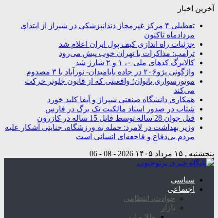
آخرین اخبار
تعطیلی ۴ مرکز غیرمجاز دندانپزشکی در شیراز از ابتدای
مردادماه تاکنون
جزئیات راه اندازی کیف پول ایران اعلام شد
ترامپ: مذاکرات با تهران خوب پیش می‌رود
کالابرگ کدهای ملی ۰، ۱ و ۲ شارژ شد
واژگونی پژو۲۰۶ در جاده بابامیدان- نورآباد با ۳ مصدوم
موتورسواری بانوان؛ واقعیتی که از قانون جلوتر حرکت
می‌کند
همکاری دانشگاه صنعتی شیراز و آبفا کلید خورد
شتاب در صدور اسناد مالکیت تک برگ در فارس
قتل جوان 28 ساله توسط قاتل 15 ساله در کازرون
وزیر بهداشت در لامرد: حمله به ورزشگاه، جنایتی آشکار علیه
مردم بی‌دفاع و فاجعه‌ای انسانی است
پنجشنبه , ۱۵ مرداد ۱۴۰۵
2026 - 08 - 06
سیاسی
اجتماعی
حوادث، انتظامی
بازار
طلا و ارز