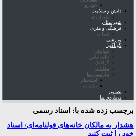
خودرو
دانش و سلامت
تکنولوژی
شهرستان
فرهنگی و هنری
ادبیات
ورزشی
گوناگون
خواندنی
خانه خاص
گرافیک
مقالات
نیازمندی ها
استخدام
تبلیغات
تصاویر
درباره‌ی ما
برچسب زده شده با:
اسناد رسمی
هشدار به مالکان خانه‌های قولنامه‌ای/ اسناد
خود را ثبت کنید