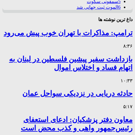
5
سمفونی سکوت
6
الموت ثبت جهانی شد
داغ ترین نوشته ها
ترامپ: مذاکرات با تهران خوب پیش می‌رود
۸:۳۶
بازداشت سفیر پیشین فلسطین در لبنان به
اتهام فساد و اختلاس اموال
۱۰:۳۳
حادثه دریایی در نزدیکی سواحل عمان
۵:۱۷
معاون دفتر پزشکیان: ادعای استعفای
رئیس‌جمهور واهی و کذب محض است