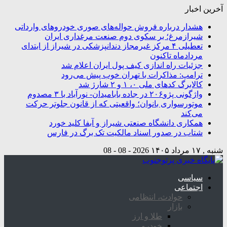
آخرین اخبار
هشدار درباره فروش حواله‌های صوری خودروهای وارداتی
شیرازمرغ؛ بر سکوی دوم صنعت مرغداری ایران
تعطیلی ۴ مرکز غیرمجاز دندانپزشکی در شیراز از ابتدای
مردادماه تاکنون
جزئیات راه اندازی کیف پول ایران اعلام شد
ترامپ: مذاکرات با تهران خوب پیش می‌رود
کالابرگ کدهای ملی ۰، ۱ و ۲ شارژ شد
واژگونی پژو۲۰۶ در جاده بابامیدان- نورآباد با ۳ مصدوم
موتورسواری بانوان؛ واقعیتی که از قانون جلوتر حرکت
می‌کند
همکاری دانشگاه صنعتی شیراز و آبفا کلید خورد
شتاب در صدور اسناد مالکیت تک برگ در فارس
شنبه , ۱۷ مرداد ۱۴۰۵
2026 - 08 - 08
سیاسی
اجتماعی
حوادث، انتظامی
بازار
طلا و ارز
خودرو