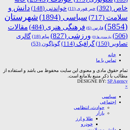
دانش و
خاص
(392)
خواندنی
(148)
خبر فوری
(11)
شهرستان
سیاسی
(1894)
سلامت
(717)
(5854)
فرهنگی هنری
(484)
مقالات
فارس
(6)
ورزشی
(827)
(506)
گالری
پیام
(18)
نیازمندی ها
(0)
تصاویر
(150)
گرافیک
(114)
گوناگون
(53)
خانه
تماس با ما
تمام حقوق مادی و معنوی این سایت محفوظ می باشد و استفاده از
مطالب با ذکر منبع بلامانع است.
DESIGNE BY:
SP Agency
×
سیاسی
اجتماعی
حوادث، انتظامی
بازار
طلا و ارز
خودرو
دانش و سلامت