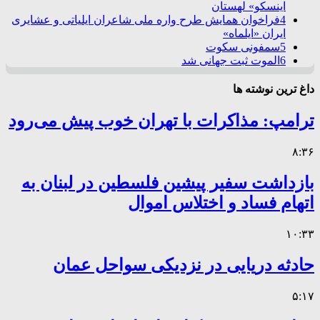
اینسکو» لهستان
4
فراخوان همایش طرح واره ملی شاعران ایلیاتی و عشایری
ایران «ایلماه»
5
سمفونی سکوت
6
الموت ثبت جهانی شد
داغ ترین نوشته ها
ترامپ: مذاکرات با تهران خوب پیش می‌رود
۸:۳۶
بازداشت سفیر پیشین فلسطین در لبنان به
اتهام فساد و اختلاس اموال
۱۰:۳۳
حادثه دریایی در نزدیکی سواحل عمان
۵:۱۷