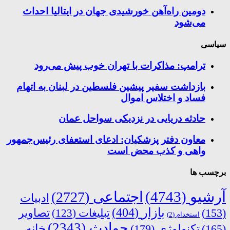
دومین راه‌آهن خورشیدی جهان در ایتالیا احداث
می‌شود
سیاسی
ترامپ: مذاکرات با تهران خوب پیش می‌رود
بازداشت سفیر پیشین فلسطین در لبنان به اتهام
فساد و اختلاس اموال
حادثه دریایی در نزدیکی سواحل عمان
معاون دفتر پزشکیان: ادعای استعفای رئیس‌جمهور
واهی و کذب محض است
برچسب ها
آرشیو
(4743)
اجتماعی
(2727)
ادبیات
بازار
(404)
(153)
تبلیغات
(123)
تصاویر
استخدام
(2)
حوادث
(2343)
خانه
(165)
تکنولوژی
(179)