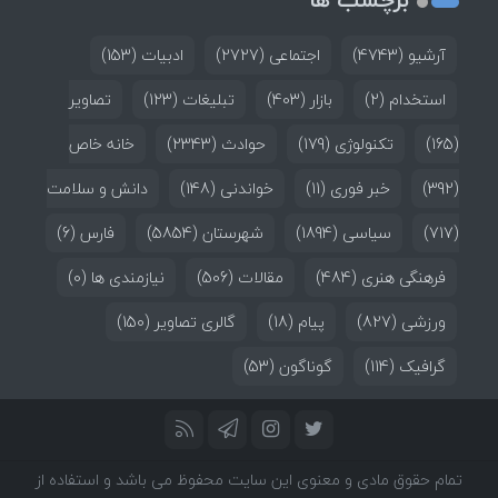
آرشیو
(4743)
اجتماعی
(2727)
ادبیات
(153)
استخدام
(2)
بازار
(403)
تبلیغات
(123)
تصاویر
(165)
تکنولوژی
(179)
حوادث
(2343)
خانه خاص
(392)
خبر فوری
(11)
خواندنی
(148)
دانش و سلامت
(717)
سیاسی
(1894)
شهرستان
(5854)
فارس
(6)
فرهنگی هنری
(484)
مقالات
(506)
نیازمندی ها
(0)
ورزشی
(827)
پیام
(18)
گالری تصاویر
(150)
گرافیک
(114)
گوناگون
(53)
تمام حقوق مادی و معنوی این سایت محفوظ می باشد و استفاده از