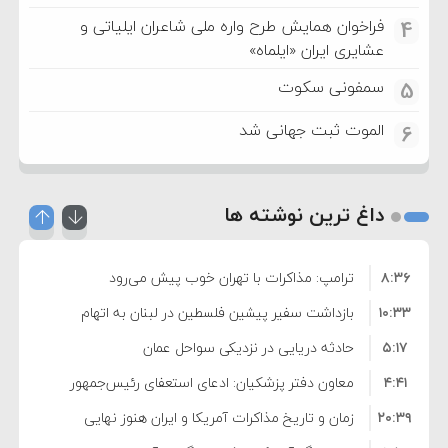
فراخوان همایش طرح واره ملی شاعران ایلیاتی و
4
عشایری ایران «ایلماه»
سمفونی سکوت
5
الموت ثبت جهانی شد
6
داغ ترین نوشته ها
۸:۳۶
ترامپ: مذاکرات با تهران خوب پیش می‌رود
۱۰:۳۳
بازداشت سفیر پیشین فلسطین در لبنان به اتهام
۵:۱۷
فساد و اختلاس اموال
حادثه دریایی در نزدیکی سواحل عمان
۴:۴۱
معاون دفتر پزشکیان: ادعای استعفای رئیس‌جمهور
۲۰:۳۹
واهی و کذب محض است
زمان و تاریخ مذاکرات آمریکا و ایران هنوز نهایی