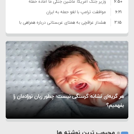
۶:۵۰
نشده است
وزیر جنگ آمریکا: ماشین جنگی ما آماده حمله
۶:۲۱
نظامی علیه ایران است
موافقت ترامپ با لغو حمله به ایران
۲:۱۵
هشدار عراقچی به همتای عربستانی درباره همراهی با
۷:۱۰
آمریکا
مقام ارشد امنیتی: برنامه گسترده‌ای برای پاسخ به
۵:۴۵
دیوانگی آمریکا داریم
ترامپ دستور حملات جدید علیه ایران را صادر کرد
۱۲:۵۹
سپاه: دو نفتکش متخلف مورد اصابت قرار گرفته و
۸:۵۷
متوقف شدند
ترامپ مدعی توافق تاریخی برای خلع سلاح کامل
۱۶:۱۹
حماس شد
اعتراض عراقچی به همتای بلغارستانی به دلیل کمک
۱۰:۱۵
به آمریکا در حملات به ایران
کشورهایی که به متجاوزان کمک می کنند پاسخ
هر گریه‌ای نشانه گرسنگی نیست؛ چطور زبان نوزادمان را
۶:۰۵
سختی خواهند گرفت
سنتکام پایان تجاوز جدید به ایران را اعلام کرد
بفهمیم؟
روی دیگر زندگی
تغذیه پدر می‌تواند بر سلامت نوزاد تأثیر بگذارد
1
2
محبوب ترین نوشته ها