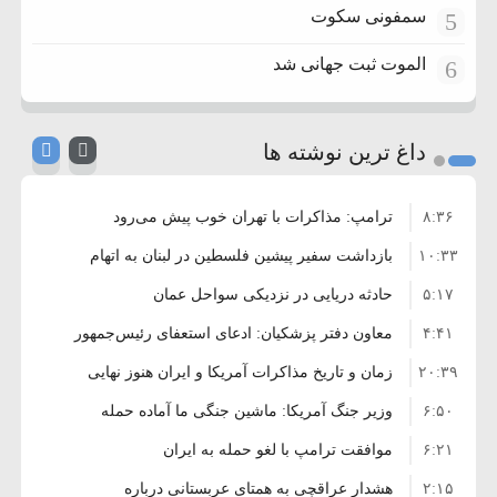
سمفونی سکوت
5
الموت ثبت جهانی شد
6
داغ ترین نوشته ها
۸:۳۶
ترامپ: مذاکرات با تهران خوب پیش می‌رود
۱۰:۳۳
بازداشت سفیر پیشین فلسطین در لبنان به اتهام
۵:۱۷
فساد و اختلاس اموال
حادثه دریایی در نزدیکی سواحل عمان
۴:۴۱
معاون دفتر پزشکیان: ادعای استعفای رئیس‌جمهور
۲۰:۳۹
واهی و کذب محض است
زمان و تاریخ مذاکرات آمریکا و ایران هنوز نهایی
۶:۵۰
نشده است
وزیر جنگ آمریکا: ماشین جنگی ما آماده حمله
۶:۲۱
نظامی علیه ایران است
موافقت ترامپ با لغو حمله به ایران
۲:۱۵
هشدار عراقچی به همتای عربستانی درباره