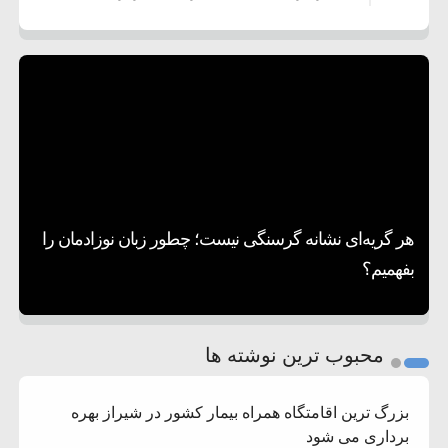
۷:۱۰
همراهی با آمریکا
مقام ارشد امنیتی: برنامه گسترده‌ای برای پاسخ به
۵:۴۵
دیوانگی آمریکا داریم
ترامپ دستور حملات جدید علیه ایران را صادر کرد
۱۲:۵۹
سپاه: دو نفتکش متخلف مورد اصابت قرار گرفته
۸:۵۷
و متوقف شدند
ترامپ مدعی توافق تاریخی برای خلع سلاح کامل
۱۶:۱۹
حماس شد
اعتراض عراقچی به همتای بلغارستانی به دلیل
۱۰:۱۵
کمک به آمریکا در حملات به ایران
کشورهایی که به متجاوزان کمک می کنند پاسخ
هر گریه‌ای نشانه گرسنگی نیست؛ چطور زبان نوزادمان را
۶:۰۵
سختی خواهند گرفت
سنتکام پایان تجاوز جدید به ایران را اعلام کرد
بفهمیم؟
روی دیگر زندگی
تغذیه پدر می‌تواند بر سلامت نوزاد تأثیر بگذارد
1
2
محبوب ترین نوشته ها
3
بزرگ ترین اقامتگاه همراه بیمار کشور در شیراز بهره
برداری می شود