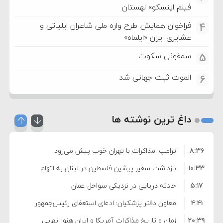
فیلم اینسکو» لهستان
فراخوان همایش طرح واره ملی شاعران ایلیاتی و
4
عشایری ایران «ایلماه»
سمفونی سکوت
5
الموت ثبت جهانی شد
6
داغ ترین نوشته ها
۸:۳۶
ترامپ: مذاکرات با تهران خوب پیش می‌رود
۱۰:۳۳
بازداشت سفیر پیشین فلسطین در لبنان به اتهام
۵:۱۷
فساد و اختلاس اموال
حادثه دریایی در نزدیکی سواحل عمان
۴:۴۱
معاون دفتر پزشکیان: ادعای استعفای رئیس‌جمهور
۲۰:۳۹
واهی و کذب محض است
زمان و تاریخ مذاکرات آمریکا و ایران هنوز نهایی