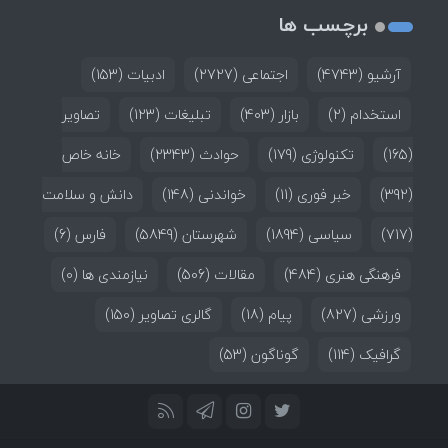
برچسب ها
آرشیو
(4743)
اجتماعی
(2727)
ادبیات
(153)
استخدام
(2)
بازار
(403)
تبلیغات
(123)
تصاویر
(165)
تکنولوژی
(179)
حوادث
(2343)
خانه خاص
(392)
خبر فوری
(11)
خواندنی
(148)
دانش و سلامت
(717)
سیاسی
(1894)
شهرستان
(5849)
فارس
(6)
فرهنگی هنری
(484)
مقالات
(506)
نیازمندی ها
(0)
ورزشی
(827)
پیام
(18)
گالری تصاویر
(150)
گرافیک
(114)
گوناگون
(53)