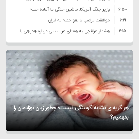
۶:۵۰
نشده است
وزیر جنگ آمریکا: ماشین جنگی ما آماده حمله
۶:۲۱
نظامی علیه ایران است
موافقت ترامپ با لغو حمله به ایران
۲:۱۵
هشدار عراقچی به همتای عربستانی درباره همراهی با
۷:۱۰
آمریکا
مقام ارشد امنیتی: برنامه گسترده‌ای برای پاسخ به
۵:۴۵
دیوانگی آمریکا داریم
ترامپ دستور حملات جدید علیه ایران را صادر کرد
۱۲:۵۹
سپاه: دو نفتکش متخلف مورد اصابت قرار گرفته و
۸:۵۷
متوقف شدند
ترامپ مدعی توافق تاریخی برای خلع سلاح کامل
۱۶:۱۹
حماس شد
اعتراض عراقچی به همتای بلغارستانی به دلیل کمک
۱۰:۱۵
به آمریکا در حملات به ایران
کشورهایی که به متجاوزان کمک می کنند پاسخ
هر گریه‌ای نشانه گرسنگی نیست؛ چطور زبان نوزادمان را
۶:۰۵
سختی خواهند گرفت
سنتکام پایان تجاوز جدید به ایران را اعلام کرد
بفهمیم؟
روی دیگر زندگی
تغذیه پدر می‌تواند بر سلامت نوزاد تأثیر بگذارد
1