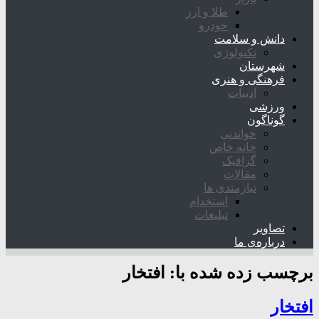
طلا و ارز
خودرو
دانش و سلامت
تکنولوژی
شهرستان
فرهنگی و هنری
ادبیات
ورزشی
گوناگون
خواندنی
خانه خاص
گرافیک
مقالات
نیازمندی ها
استخدام
تبلیغات
تصاویر
درباره‌ی ما
برچسب زده شده با:
افتخار
افتخار