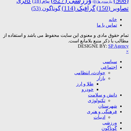
ورزشی
(827)
(508)
گالری
پیام
(18)
نیازمندی ها
(0)
تصاویر
(150)
گرافیک
(114)
گوناگون
(53)
خانه
تماس با ما
تمام حقوق مادی و معنوی این سایت محفوظ می باشد و استفاده از
مطالب با ذکر منبع بلامانع است.
DESIGNE BY:
SP Agency
×
سیاسی
اجتماعی
حوادث، انتظامی
بازار
طلا و ارز
خودرو
دانش و سلامت
تکنولوژی
شهرستان
فرهنگی و هنری
ادبیات
ورزشی
گوناگون