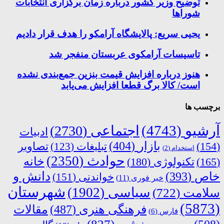
توضیح وزیر کشور درباره زمان برگزاری انتخابات
شوراها
یحیی سریع: پالایشگاه آرامکو را هدف قرار دادیم
تاسیسات آرامکوی عربستان منفجر شد
هنوز درباره افزایش قیمت بنزین جمع‌بندی نشده
است/ کالا برگ قطعا افزایش می‌یابد
برچسب ها
آرشیو
(4743)
اجتماعی
(2730)
ادبیات
بازار
(404)
(154)
تبلیغات
(123)
تصاویر
استخدام
(2)
حوادث
(2350)
خانه
(165)
تکنولوژی
(180)
دانش و
خاص
(393)
خواندنی
(151)
خبر فوری
(11)
شهرستان
سیاسی
(1902)
سلامت
(722)
(5873)
فرهنگی هنری
(487)
مقالات
فارس
(6)