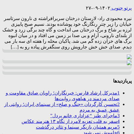
پرتو جنوب
۱۴۰۲-۰۹-۲۷
نیره محمودی راد- لارستان درختان سربرافراشته ی نارون سرتاسر
خیابان را زیر چتر رنگارنگ خود پوشانده بودند. نسیم صبح پاییزی
لرزه بر شاخ و برگ درختان می انداخت و گاه چند برگی زرد و خشک
از بلندای نارونی، آرام و بی صدا بر زمین می افتاد و در میان انبوه
برگ های خزان زده گم می شد. پاکبان محله را هفته ای سه بار می
دیدم. صدای خش خش جارویش روی سنگفرش پیاده رو به […]
پربازدیدها
1
مدیرکل ارشاد فارس: خبرنگاران؛ راویان صادق مقاومت و
صدای مردمند در هیاهوی روایت‌ها
2
تحسین کارگردان «جنگ و صلح» از سینمای ایران؛ روایتی از
عشق عمیق به مردم
3
ماجرای طنز “عزاداری خانم پردل”
4
سفر به قلب تعزیه لامرد از نگاه ۱۳ هنرمند عکاس
5
مریم همتیان بازیگر سینما و تئاتر درگذشت
6
خاموش نمی شود