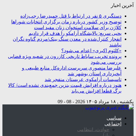
آخرین اخبار
دستگیری ۵ نفر در ارتباط با قتل حمیدرضا رجب‌زاده
توضیح وزیر کشور درباره زمان برگزاری انتخابات شوراها
کلاژن برای سلامت استخوان زنان مفید است
یحیی سریع: پالایشگاه آرامکو را هدف قرار دادیم
انفجار کنترل‌شده در معدن سنگ بینک/مردم گناوه نگران
نباشند
«کلثوم اکبری» اعدام می‌شود؟
پرونده تخریب ساباط تاریخی کازرون در شعبه ویژه قضایی
بررسی می‌شود
علیرضا منصوری سرپرست اداره‌کل منابع طبیعی و
آبخیزداری استان بوشهر شد
تاسیسات آرامکوی عربستان منفجر شد
هنوز درباره افزایش قیمت بنزین جمع‌بندی نشده است/ کالا
برگ قطعا افزایش می‌یابد
یکشنبه , ۱۸ مرداد ۱۴۰۵
2026 - 08 - 09
سیاسی
اجتماعی
حوادث، انتظامی
بازار