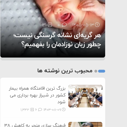
۶:۰۵
23
31
0
0
۱۴۰۵-۰۵-۱۳
۱۴۰۵-۰۵-۱۲
هر گریه‌ای نشانه گرسنگی نیست؛
تغذیه پدر می‌تواند بر سلامت نوزاد
10
0
۱۴۰۵-۰۵-۱۲
تأثیر بگذارد
روی دیگر زندگی
چطور زبان نوزادمان را بفهمیم؟
1
2
محبوب ترین نوشته ها
3
بزرگ ترین اقامتگاه همراه بیمار
کشور در شیراز بهره برداری می
شود
1,332
6
۱۴۰۳-۰۸-۰۹
فرهنگ سازی منجر به کاهش ۳۸