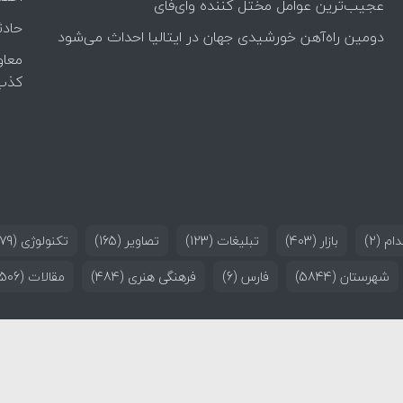
عجیب‌ترین عوامل مختل کننده وای‌فای
حادث
دومین راه‌آهن خورشیدی جهان در ایتالیا احداث می‌شود
معاو
کذب
ام
(2)
بازار
(403)
تبلیغات
(123)
تصاویر
(165)
تکنولوژی
(179)
شهرستان
(5844)
فارس
(6)
فرهنگی هنری
(484)
مقالات
(506)