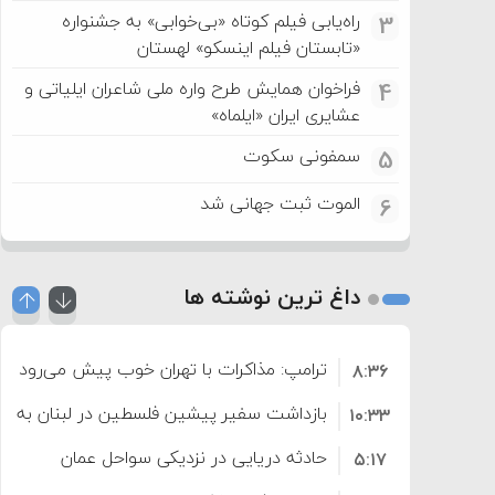
راه‌یابی فیلم کوتاه «بی‌خوابی» به جشنواره
3
«تابستان فیلم اینسکو» لهستان
فراخوان همایش طرح واره ملی شاعران ایلیاتی و
4
عشایری ایران «ایلماه»
سمفونی سکوت
5
الموت ثبت جهانی شد
6
داغ ترین نوشته ها
ترامپ: مذاکرات با تهران خوب پیش می‌رود
۸:۳۶
بازداشت سفیر پیشین فلسطین در لبنان به اته
۱۰:۳۳
حادثه دریایی در نزدیکی سواحل عمان
۵:۱۷