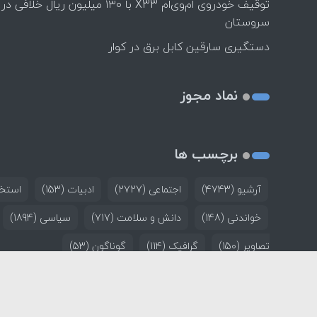
توقیف خودروی ام‌وی‌ام X33 با ۱۳۰ میلیون ریال خلافی در
سروستان
دستگیری سارقین کابل برق در کوار
نماد مجوز
برچسب ها
آرشیو
(4743)
اجتماعی
(2727)
ادبیات
(153)
استخد
خواندنی
(148)
دانش و سلامت
(717)
سیاسی
(1894)
تصاویر
(150)
گرافیک
(114)
گوناگون
(53)
خانه
تماس با ما