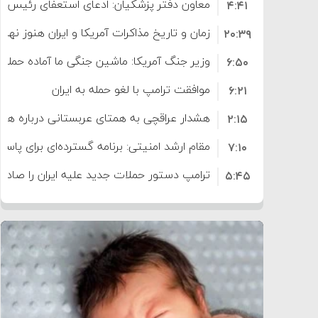
معاون دفتر پزشکیان: ادعای استعفای رئیس
۴:۴۱
است
زمان و تاریخ مذاکرات آمریکا و ایران هنوز نه
۲۰:۳۹
وزیر جنگ آمریکا: ماشین جنگی ما آماده حمله 
۶:۵۰
موافقت ترامپ با لغو حمله به ایران
۶:۲۱
هشدار عراقچی به همتای عربستانی درباره همرا
۲:۱۵
مقام ارشد امنیتی: برنامه گسترده‌ای برای پاسخ 
۷:۱۰
ترامپ دستور حملات جدید علیه ایران را صادر 
۵:۴۵
سپاه: دو نفتکش متخلف مورد اصابت قرار گر
۱۲:۵۹
ترامپ مدعی توافق تاریخی برای خلع سلاح ک
۸:۵۷
اعتراض عراقچی به همتای بلغارستانی به دلیل
۱۶:۱۹
ایران
کشورهایی که به متجاوزان کمک می کنند پ
۱۰:۱۵
سنتکام پایان تجاوز جدید به ایران را اعلام کرد