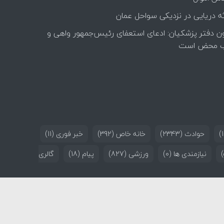
ه دریایی در نزدیکی سواحل عمان
ن دفتر پزشکیان: ادعای استعفای رئیس‌جمهور واهی و
 محض است
حوادث
(2343)
خانه خاص
(392)
خبر فوری
(11)
نیازمندی ها
(0)
ورزشی
(827)
پیام
(18)
گالری