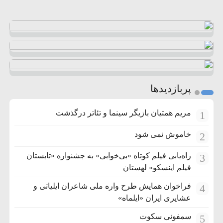
پربازدیدها
مریم همتیان بازیگر سینما و تئاتر درگذشت
1
خاموش نمی شود
2
راه‌یابی فیلم کوتاه «بی‌خوابی» به جشنواره «تابستان
3
فیلم اینسکو» لهستان
فراخوان همایش طرح واره ملی شاعران ایلیاتی و
4
عشایری ایران «ایلماه»
سمفونی سکوت
5