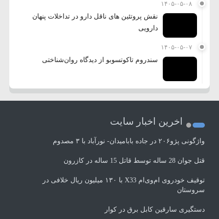
۱۴۰۵-۰۵-۰۸
نقش پروتئین های ناقل دارو در تداخلات پنهان
دارویی
۱۴۰۵-۰۵-۰۷
سندروم تاکوتسوبو از دیدگاه روان‌شناختی
اخرین اخبار سایت
واژگونی پژو۲۰۶ در جاده بابامیدان- نورآباد با ۳ مصدوم
قتل جوان 28 ساله توسط قاتل 15 ساله در کازرون
توقیف خودروی ام‌وی‌ام X33 با ۱۳۰ میلیون ریال خلافی در
سروستان
دستگیری سارقین کابل برق در کوار