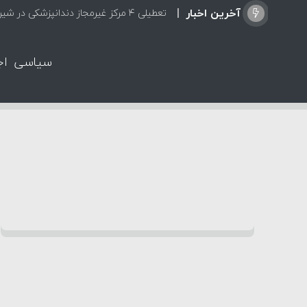
آخرین اخبار
تعطیلی ۴ مرکز غیرمجاز دندانپزشکی در شیراز از ابتدای مردادماه تاکنون
سیاسی
اج