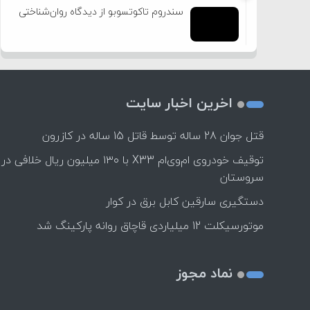
سندروم تاکوتسوبو از دیدگاه روان‌شناختی
اخرین اخبار سایت
قتل جوان 28 ساله توسط قاتل 15 ساله در کازرون
توقیف خودروی ام‌وی‌ام X33 با ۱۳۰ میلیون ریال خلافی در
سروستان
دستگیری سارقین کابل برق در کوار
موتورسيكلت 12 ميلياردی قاچاق روانه پاركينگ شد
نماد مجوز