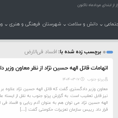
تماعی
دانش و سلامت
شهرستان
فرهنگی و هنری
ور
برچسب زده شده با:
افساد فی‌الارض
اتهامات قاتل الهه حسین نژاد از نظر معاون وزیر د
پرتو جنوب
۱۴۰۴-۰۳-۱۷
معاون وزیر دادگستری گفت که قاتل الهه حسین نژاد علاوه بر ات
نیز قابل تعقیب است. به گزارش پرتو جنوب به نقل از ایسنا؛ عل
الهه حسین نژاد می توان هم به عنوان آدم ربایی و افساد فی ا
قرار داد. رییس سازمان تعزیرات حکومتی گفت: […]