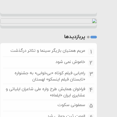
پربازدیدها
مریم همتیان بازیگر سینما و تئاتر درگذشت
1
خاموش نمی شود
2
راه‌یابی فیلم کوتاه «بی‌خوابی» به جشنواره
3
«تابستان فیلم اینسکو» لهستان
فراخوان همایش طرح واره ملی شاعران ایلیاتی و
4
عشایری ایران «ایلماه»
سمفونی سکوت
5
الموت ثبت جهانی شد