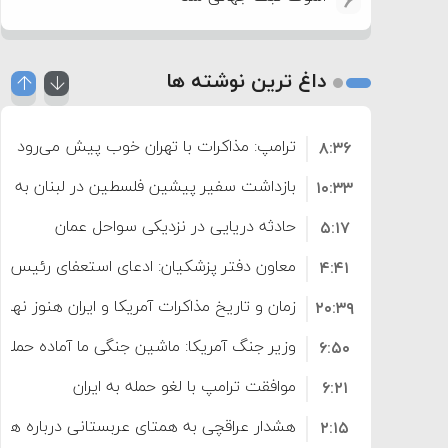
6
داغ ترین نوشته ها
ترامپ: مذاکرات با تهران خوب پیش می‌رود
۸:۳۶
بازداشت سفیر پیشین فلسطین در لبنان به اته
۱۰:۳۳
حادثه دریایی در نزدیکی سواحل عمان
۵:۱۷
معاون دفتر پزشکیان: ادعای استعفای رئیس
۴:۴۱
است
زمان و تاریخ مذاکرات آمریکا و ایران هنوز نه
۲۰:۳۹
وزیر جنگ آمریکا: ماشین جنگی ما آماده حمله 
۶:۵۰
موافقت ترامپ با لغو حمله به ایران
۶:۲۱
هشدار عراقچی به همتای عربستانی درباره همرا
۲:۱۵