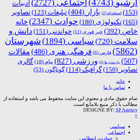
آرشیو
(4743)
اجتماعی
(2727)
ادبیات
بازار
(404)
(153)
تبلیغات
(123)
تصاویر
استخدام
(2)
حوادث
(2347)
خانه
(165)
تکنولوژی
(180)
دانش و
خاص
(392)
خواندنی
(151)
خبر فوری
(11)
شهرستان
سیاسی
(1894)
سلامت
(720)
(5862)
فرهنگی هنری
(486)
مقالات
فارس
(6)
ورزشی
(827)
(507)
گالری
پیام
(18)
نیازمندی ها
(0)
تصاویر
(150)
گرافیک
(114)
گوناگون
(53)
خانه
تماس با ما
تمام حقوق مادی و معنوی این سایت محفوظ می باشد و استفاده از
مطالب با ذکر منبع بلامانع است.
DESIGNE BY:
SP Agency
×
سیاسی
اجتماعی
حوادث، انتظامی