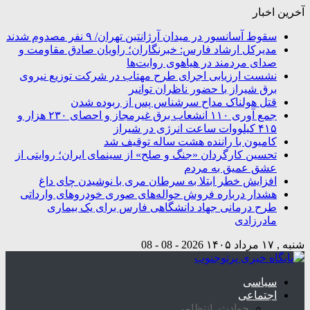
آخرین اخبار
سقوط آسانسور در میدان آرژانتین تهران/ ۹ نفر مصدوم شدند
مدیرکل ارشاد فارس: خبرنگاران؛ راویان صادق مقاومت و
صدای مردمند در هیاهوی روایت‌ها
نشست ارزیابی اجرای طرح مهتاب در شرکت توزیع نیروی
برق شیراز با حضور ناظران توانیر
قتل هولناک مداح سرشناس پس از ربوده شدن
جمع آوری ۱۱۰ انشعاب برق غیرمجاز و احصای ۲۳۰ هزار و
۴۱۵ کیلووات ساعت انرژی در شیراز
کامیون با راننده هشت ساله توقیف شد
تحسین کارگردان «جنگ و صلح» از سینمای ایران؛ روایتی از
عشق عمیق به مردم
افزایش خطر ابتلا به سرطان مری با نوشیدن چای داغ
هشدار درباره فروش حواله‌های صوری خودروهای وارداتی
طرح درمانی جهاد دانشگاهی فارس برای یک بیماری
مادرزادی
شنبه , ۱۷ مرداد ۱۴۰۵
2026 - 08 - 08
سیاسی
اجتماعی
حوادث، انتظامی