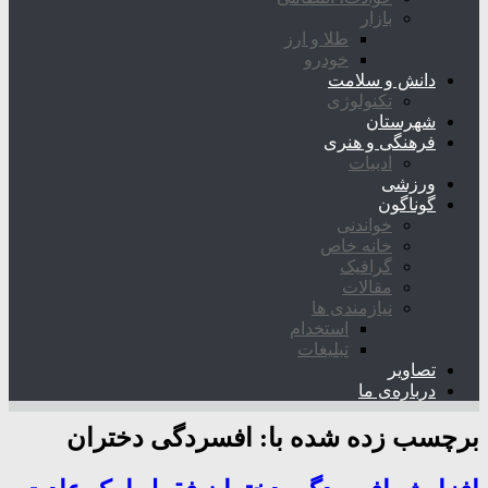
بازار
طلا و ارز
خودرو
دانش و سلامت
تکنولوژی
شهرستان
فرهنگی و هنری
ادبیات
ورزشی
گوناگون
خواندنی
خانه خاص
گرافیک
مقالات
نیازمندی ها
استخدام
تبلیغات
تصاویر
درباره‌ی ما
برچسب زده شده با:
افسردگی دختران