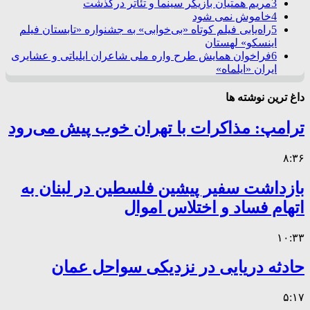
3
مریم همتیان بازیگر سینما و تئاتر درگذشت
4
خاموش نمی شود
5
راه‌یابی فیلم کوتاه «بی‌خوابی» به جشنواره «تابستان فیلم
اینسکو» لهستان
6
فراخوان همایش طرح واره ملی شاعران ایلیاتی و عشایری
ایران «ایلماه»
داغ ترین نوشته ها
ترامپ: مذاکرات با تهران خوب پیش می‌رود
۸:۳۶
بازداشت سفیر پیشین فلسطین در لبنان به
اتهام فساد و اختلاس اموال
۱۰:۳۳
حادثه دریایی در نزدیکی سواحل عمان
۵:۱۷