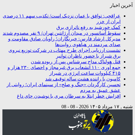
آخرین اخبار
عراقچی: توافق با عمان نزدیک است/ تکذیب سهم ۱۱ درصدی
ایران از خزر
کمک خورشید به رفع ناترازی برق
سقوط آسانسور در میدان آرژانتین تهران/ ۹ نفر مصدوم شدند
مدیرکل ارشاد فارس: خبرنگاران؛ راویان صادق مقاومت و
صدای مردمند در هیاهوی روایت‌ها
نشست ارزیابی اجرای طرح مهتاب در شرکت توزیع نیروی
برق شیراز با حضور ناظران توانیر
قتل هولناک مداح سرشناس پس از ربوده شدن
جمع آوری ۱۱۰ انشعاب برق غیرمجاز و احصای ۲۳۰ هزار و
۴۱۵ کیلووات ساعت انرژی در شیراز
کامیون با راننده هشت ساله توقیف شد
تحسین کارگردان «جنگ و صلح» از سینمای ایران؛ روایتی از
عشق عمیق به مردم
افزایش خطر ابتلا به سرطان مری با نوشیدن چای داغ
شنبه , ۱۷ مرداد ۱۴۰۵
2026 - 08 - 08