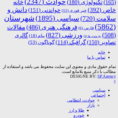
حوادث
(2347)
خانه
(165)
تکنولوژی
(180)
دانش و
خاص
(392)
خواندنی
(151)
خبر فوری
(11)
شهرستان
سیاسی
(1895)
سلامت
(720)
(5862)
فرهنگی هنری
(486)
مقالات
فارس
(6)
ورزشی
(827)
(508)
گالری
پیام
(18)
نیازمندی ها
(0)
تصاویر
(150)
گرافیک
(114)
گوناگون
(53)
خانه
تماس با ما
تمام حقوق مادی و معنوی این سایت محفوظ می باشد و استفاده از
مطالب با ذکر منبع بلامانع است.
DESIGNE BY:
SP Agency
×
سیاسی
اجتماعی
حوادث، انتظامی
بازار
طلا و ارز
خودرو