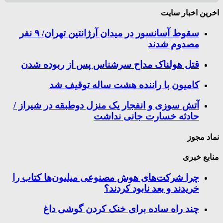
اخرین اخبار سایت
سقوط آسانسور در میدان آرژانتین تهران/ ۹ نفر
مصدوم شدند
قتل هولناک مداح سرشناس پس از ربوده شدن
کامیون با راننده هشت ساله توقیف شد
آتش سوزی و انفجار یک منزل دوطبقه در شیراز /
حادثه خسارت جانی نداشت
نماد مجوز
منابع خبری
چرا شرکت‌های هوش مصنوعی میلیون‌ها کتاب را
خریدند و بعد نابود کردند؟
چند راه‌ ساده برای خنک کردن گوشی داغ