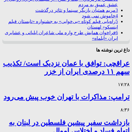
عشق عمیق به مردم
3
مریم همتیان بازیگر سینما و تئاتر درگذشت
4
خاموش نمی شود
5
راه‌یابی فیلم کوتاه «بی‌خوابی» به جشنواره «تابستان فیلم
اینسکو» لهستان
6
فراخوان همایش طرح واره ملی شاعران ایلیاتی و عشایری
ایران «ایلماه»
داغ ترین نوشته ها
عراقچی: توافق با عمان نزدیک است/ تکذیب
سهم ۱۱ درصدی ایران از خزر
۱۷:۲۸
ترامپ: مذاکرات با تهران خوب پیش می‌رود
۸:۳۶
بازداشت سفیر پیشین فلسطین در لبنان به
اتهام فساد و اختلاس اموال