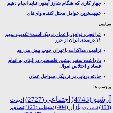
چهار کاری که هنگام شارژ آیفون نباید انجام دهیم
عجیب‌ترین عوامل مختل کننده وای‌فای
سیاسی
عراقچی: توافق با عمان نزدیک است/ تکذیب سهم
۱۱ درصدی ایران از خزر
ترامپ: مذاکرات با تهران خوب پیش می‌رود
بازداشت سفیر پیشین فلسطین در لبنان به اتهام
فساد و اختلاس اموال
حادثه دریایی در نزدیکی سواحل عمان
برچسب ها
آرشیو
(4743)
اجتماعی
(2727)
ادبیات
بازار
(404)
(153)
تبلیغات
(123)
تصاویر
استخدام
(2)