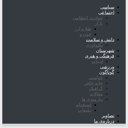
سیاسی
اجتماعی
حوادث، انتظامی
بازار
طلا و ارز
خودرو
دانش و سلامت
تکنولوژی
شهرستان
فرهنگی و هنری
ادبیات
ورزشی
گوناگون
خواندنی
خانه خاص
گرافیک
مقالات
نیازمندی ها
استخدام
تبلیغات
تصاویر
درباره‌ی ما