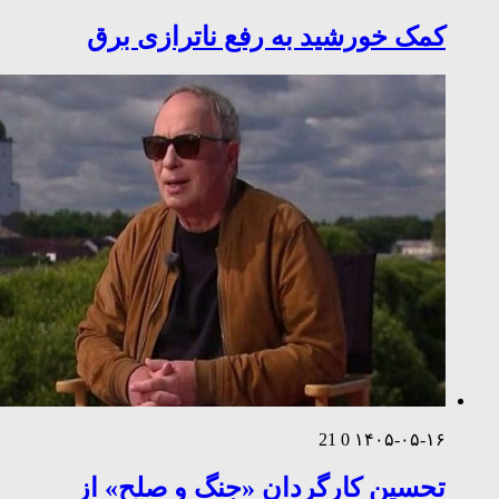
کمک خورشید به رفع ناترازی برق
21
0
۱۴۰۵-۰۵-۱۶
تحسین کارگردان «جنگ و صلح» از