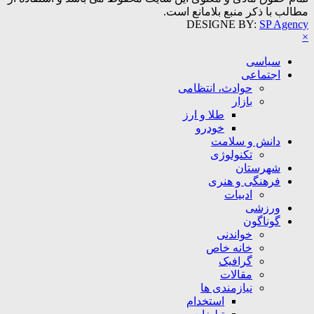
مطالب با ذکر منبع بلامانع است.
DESIGNE BY:
SP Agency
×
سیاسی
اجتماعی
حوادث، انتظامی
بازار
طلا و ارز
خودرو
دانش و سلامت
تکنولوژی
شهرستان
فرهنگی و هنری
ادبیات
ورزشی
گوناگون
خواندنی
خانه خاص
گرافیک
مقالات
نیازمندی ها
استخدام