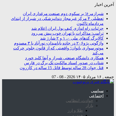
آخرین اخبار
شیرازمرغ؛ بر سکوی دوم صنعت مرغداری ایران
تعطیلی ۴ مرکز غیرمجاز دندانپزشکی در شیراز از ابتدای
مردادماه تاکنون
جزئیات راه اندازی کیف پول ایران اعلام شد
ترامپ: مذاکرات با تهران خوب پیش می‌رود
کالابرگ کدهای ملی ۰، ۱ و ۲ شارژ شد
واژگونی پژو۲۰۶ در جاده بابامیدان- نورآباد با ۳ مصدوم
موتورسواری بانوان؛ واقعیتی که از قانون جلوتر حرکت
می‌کند
همکاری دانشگاه صنعتی شیراز و آبفا کلید خورد
شتاب در صدور اسناد مالکیت تک برگ در فارس
قتل جوان 28 ساله توسط قاتل 15 ساله در کازرون
جمعه , ۱۶ مرداد ۱۴۰۵
2026 - 08 - 07
سیاسی
اجتماعی
حوادث، انتظامی
بازار
طلا و ارز
خودرو