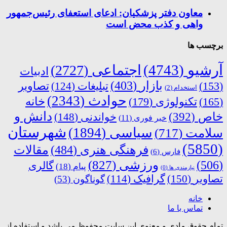
معاون دفتر پزشکیان: ادعای استعفای رئیس‌جمهور
واهی و کذب محض است
برچسب ها
آرشیو
(4743)
اجتماعی
(2727)
ادبیات
بازار
(403)
(153)
تبلیغات
(124)
تصاویر
استخدام
(2)
حوادث
(2343)
خانه
(165)
تکنولوژی
(179)
دانش و
خاص
(392)
خواندنی
(148)
خبر فوری
(11)
شهرستان
سیاسی
(1894)
سلامت
(717)
(5850)
فرهنگی هنری
(484)
مقالات
فارس
(6)
ورزشی
(827)
(506)
گالری
پیام
(18)
نیازمندی ها
(0)
تصاویر
(150)
گرافیک
(114)
گوناگون
(53)
خانه
تماس با ما
تمام حقوق مادی و معنوی این سایت محفوظ می باشد و استفاده از