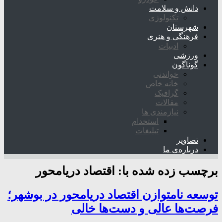
دانش و سلامت
تکنولوژی
شهرستان
فرهنگی و هنری
ادبیات
ورزشی
گوناگون
خواندنی
خانه خاص
گرافیک
مقالات
نیازمندی ها
استخدام
تبلیغات
تصاویر
درباره‌ی ما
برچسب زده شده با:
اقتصاد دریامحور
توسعه نامتوازن اقتصاد دریامحور در بوشهر؛
فرصت‌ها عالی و دست‌ها خالی