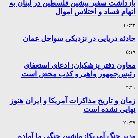
بازداشت سفیر پیشین فلسطین در لبنان به
اتهام فساد و اختلاس اموال
۱۰:۳۳
حادثه دریایی در نزدیکی سواحل عمان
۵:۱۷
معاون دفتر پزشکیان: ادعای استعفای
رئیس‌جمهور واهی و کذب محض است
۴:۴۱
زمان و تاریخ مذاکرات آمریکا و ایران هنوز
نهایی نشده است
۲۰:۳۹
وزیر جنگ آمریکا: ماشین جنگی ما آماده