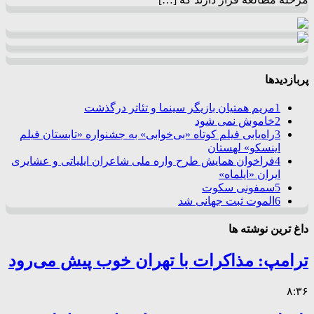
پربازدیدها
1
مریم همتیان بازیگر سینما و تئاتر درگذشت
2
خاموش نمی شود
3
راه‌یابی فیلم کوتاه «بی‌خوابی» به جشنواره «تابستان فیلم
اینسکو» لهستان
4
فراخوان همایش طرح واره ملی شاعران ایلیاتی و عشایری
ایران «ایلماه»
5
سمفونی سکوت
6
الموت ثبت جهانی شد
داغ ترین نوشته ها
ترامپ: مذاکرات با تهران خوب پیش می‌رود
۸:۳۶