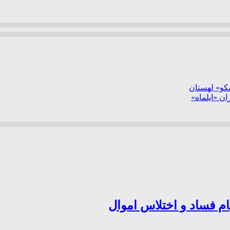
سکو» لهستان
ن «ایلماه»
ام فساد و اختلاس اموال