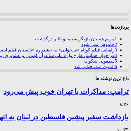
پربازدیدها
1
مریم همتیان بازیگر سینما و تئاتر درگذشت
2
خاموش نمی شود
3
راه‌یابی فیلم کوتاه «بی‌خوابی» به جشنواره «تابستان فیلم این
4
فراخوان همایش طرح واره ملی شاعران ایلیاتی و عشایری ایرا
5
سمفونی سکوت
6
الموت ثبت جهانی شد
داغ ترین نوشته ها
ترامپ: مذاکرات با تهران خوب پیش می‌رود
۸:۳۶
بازداشت سفیر پیشین فلسطین در لبنان به اته
۱۰:۳۳