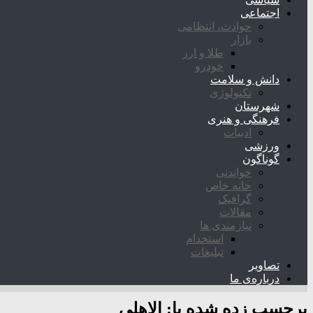
اجتماعی
حوادث، انتظامی
بازار
طلا و ارز
خودرو
دانش و سلامت
تکنولوژی
شهرستان
فرهنگی و هنری
ادبیات
ورزشی
گوناگون
خواندنی
خانه خاص
گرافیک
مقالات
نیازمندی ها
استخدام
تبلیغات
تصاویر
درباره‌ی ما
برچسب زده شده با:
الاهلی