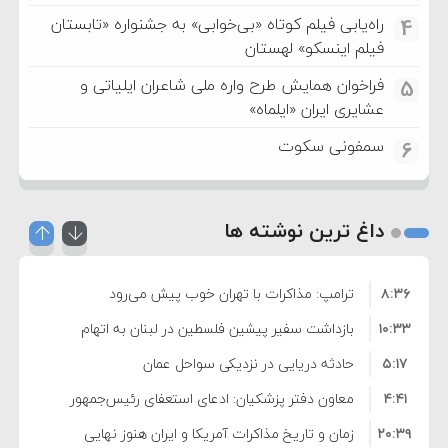
راه‌یابی فیلم کوتاه «بی‌خوابی» به جشنواره «تابستان
4
فیلم اینسکو» لهستان
فراخوان همایش طرح واره ملی شاعران ایلیاتی و
5
عشایری ایران «ایلماه»
سمفونی سکوت
6
داغ ترین نوشته ها
۸:۳۶
ترامپ: مذاکرات با تهران خوب پیش می‌رود
۱۰:۳۳
بازداشت سفیر پیشین فلسطین در لبنان به اتهام
۵:۱۷
فساد و اختلاس اموال
حادثه دریایی در نزدیکی سواحل عمان
۴:۴۱
معاون دفتر پزشکیان: ادعای استعفای رئیس‌جمهور
۲۰:۳۹
واهی و کذب محض است
زمان و تاریخ مذاکرات آمریکا و ایران هنوز نهایی