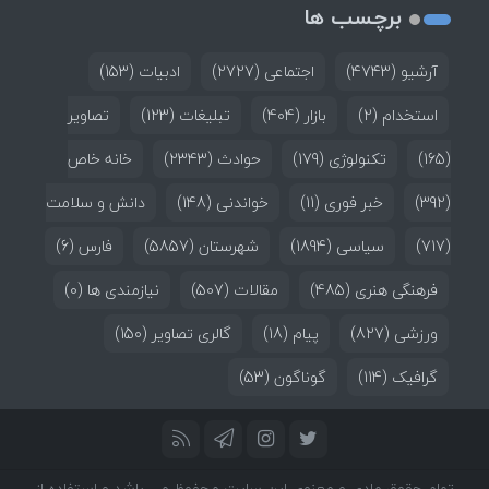
برچسب ها
آرشیو
(4743)
اجتماعی
(2727)
ادبیات
(153)
استخدام
(2)
بازار
(404)
تبلیغات
(123)
تصاویر
(165)
تکنولوژی
(179)
حوادث
(2343)
خانه خاص
(392)
خبر فوری
(11)
خواندنی
(148)
دانش و سلامت
(717)
سیاسی
(1894)
شهرستان
(5857)
فارس
(6)
فرهنگی هنری
(485)
مقالات
(507)
نیازمندی ها
(0)
ورزشی
(827)
پیام
(18)
گالری تصاویر
(150)
گرافیک
(114)
گوناگون
(53)
تمام حقوق مادی و معنوی این سایت محفوظ می باشد و استفاده از