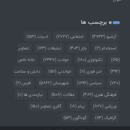
برچسب ها
آرشیو
(4743)
اجتماعی
(2727)
ادبیات
(153)
استخدام
(2)
بازار
(404)
تبلیغات
(123)
تصاویر
(165)
تکنولوژی
(180)
حوادث
(2347)
خانه خاص
(392)
خبر فوری
(11)
خواندنی
(151)
دانش و سلامت
(720)
سیاسی
(1896)
شهرستان
(5862)
فارس
(6)
فرهنگی هنری
(486)
مقالات
(508)
نیازمندی ها
(0)
ورزشی
(827)
پیام
(18)
گالری تصاویر
(150)
گرافیک
(114)
گوناگون
(53)