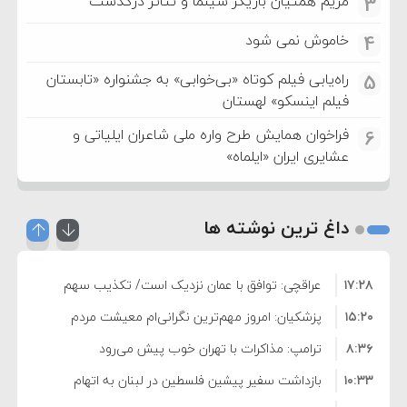
مریم همتیان بازیگر سینما و تئاتر درگذشت
3
خاموش نمی شود
4
راه‌یابی فیلم کوتاه «بی‌خوابی» به جشنواره «تابستان
5
فیلم اینسکو» لهستان
فراخوان همایش طرح واره ملی شاعران ایلیاتی و
6
عشایری ایران «ایلماه»
داغ ترین نوشته ها
۱۷:۲۸
عراقچی: توافق با عمان نزدیک است/ تکذیب سهم
۱۵:۲۰
۱۱ درصدی ایران از خزر
پزشکیان: امروز مهم‌ترین نگرانی‌ام معیشت مردم
۸:۳۶
است
ترامپ: مذاکرات با تهران خوب پیش می‌رود
۱۰:۳۳
بازداشت سفیر پیشین فلسطین در لبنان به اتهام