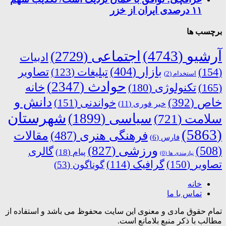
۱۱ درصدی ایران از خزر
برچسب ها
آرشیو
(4743)
اجتماعی
(2729)
ادبیات
بازار
(404)
(154)
تبلیغات
(123)
تصاویر
استخدام
(2)
حوادث
(2347)
خانه
(165)
تکنولوژی
(180)
دانش و
خاص
(392)
خواندنی
(151)
خبر فوری
(11)
شهرستان
سیاسی
(1899)
سلامت
(721)
(5863)
فرهنگی هنری
(487)
مقالات
فارس
(6)
ورزشی
(827)
(508)
گالری
پیام
(18)
نیازمندی ها
(0)
تصاویر
(150)
گرافیک
(114)
گوناگون
(53)
خانه
تماس با ما
تمام حقوق مادی و معنوی این سایت محفوظ می باشد و استفاده از
مطالب با ذکر منبع بلامانع است.