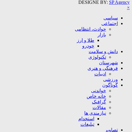
DESIGNE BY:
SP Agency
×
سیاسی
اجتماعی
حوادث، انتظامی
بازار
طلا و ارز
خودرو
دانش و سلامت
تکنولوژی
شهرستان
فرهنگی و هنری
ادبیات
ورزشی
گوناگون
خواندنی
خانه خاص
گرافیک
مقالات
نیازمندی ها
استخدام
تبلیغات
تصاویر