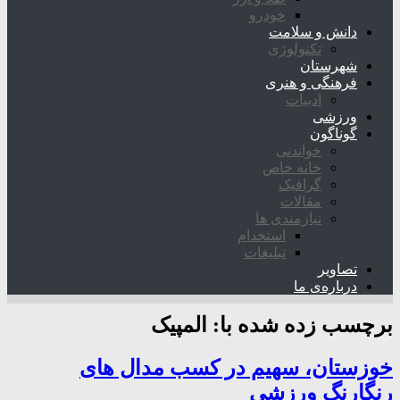
خودرو
دانش و سلامت
تکنولوژی
شهرستان
فرهنگی و هنری
ادبیات
ورزشی
گوناگون
خواندنی
خانه خاص
گرافیک
مقالات
نیازمندی ها
استخدام
تبلیغات
تصاویر
درباره‌ی ما
برچسب زده شده با:
المپیک
خوزستان، سهیم در کسب مدال های
رنگارنگ ورزشی