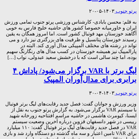
پرتو جنوب
۱۴۰۳-۰۵-۲۰
به قلم: محسن بابادی- کارشناس ورزشی پرتو جنوب تمامی ورزش
ایران و خاورمیانه خصوصا کشور های حاشیه خلیج فارس به خوبی
آگاهند خوزستان مهد فوتبال کشور است. اما امروز همگان به یقین
رسیدند خوزستان پتانسیل و ظرفیت های بزرگتری نیز دارد و می
تواند در رشته های مختلف المپیکی مدال آوری کند. البته در
پارالمپیک نیز همیشه خوزستان در کسب مدال های رنگارنگ سهیم
بوده، اما چند سالی است که با درخشش سعید عبدولی، نواب […]
لیگ برتر با VAR برگزار می‌شود/ پاداش ۴
برابری برای مدال‌آوران المپیک
پرتو جنوب
۱۴۰۳-۰۴-۳۰
وزیر ورزش و جوانان گفت: فصل جدید رقابت‌های لیگ برتر فوتبال
با سیستم VAR برگزار می‌شود. به گزارش پرتو جنوب به نقل از
ایسنا، کیومرث هاشمی در حاشیه مراسم افتتاحیه زورخانه شهید
رییسی در شهر دانسفهان قزوین درباره آخرین وضعیت سیستم
VAR در فصل جدید رقابت‌های لیگ برتر فوتبال گفت: ۱۱۰ میلیارد
برای VAR تامین اعتبار و سه ماه گذشته دو دستگاه وارد شد و بازی