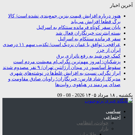
آخرین اخبار
هنوز درباره افزایش قیمت بنزین جمع‌بندی نشده است/ کالا
برگ قطعا افزایش می‌یابد
پایان سفر کوتاه فرمانده سنتکام به اسرائیل
بسته اینترنت خبرنگاران فعال شد
سفر فرمانده سنتکام به اسرائیل
عراقچی: توافق با عمان نزدیک است/ تکذیب سهم ۱۱ درصدی
ایران از خزر
کمک خورشید به رفع ناترازی برق
پزشکیان: امروز مهم‌ترین نگرانی‌ام معیشت مردم است
سقوط آسانسور در میدان آرژانتین تهران/ ۹ نفر مصدوم شدند
ابراز نگرانی نسبت به افزایش غلط‌ها در نوشته‌های شهری
مدیرکل ارشاد فارس: خبرنگاران؛ راویان صادق مقاومت و
صدای مردمند در هیاهوی روایت‌ها
یکشنبه , ۱۸ مرداد ۱۴۰۵
2026 - 08 - 09
سیاسی
اجتماعی
حوادث، انتظامی
بازار
طلا و ارز