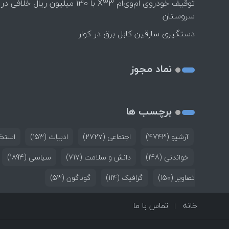
توقیف خودروی ام‌وی‌ام X33 با ۱۳۰ میلیون ریال خلافی در
سروستان
دستگیری سارقین کابل برق در کوار
نماد مجوز
برچسب ها
آرشیو
(4743)
اجتماعی
(2727)
ادبیات
(153)
استخد
خواندنی
(148)
دانش و سلامت
(717)
سیاسی
(1894)
تصاویر
(150)
گرافیک
(114)
گوناگون
(53)
خانه
تماس با ما