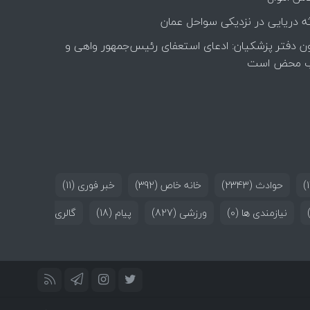
ه دریایی در نزدیکی سواحل عمان
ن دفتر پزشکیان: ادعای استعفای رئیس‌جمهور واهی و
 محض است
حوادث
(2343)
خانه خاص
(392)
خبر فوری
(11)
نیازمندی ها
(0)
ورزشی
(827)
پیام
(18)
گالری