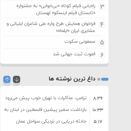
راه‌یابی فیلم کوتاه «بی‌خوابی» به جشنواره
3
«تابستان فیلم اینسکو» لهستان
فراخوان همایش طرح واره ملی شاعران ایلیاتی و
4
عشایری ایران «ایلماه»
سمفونی سکوت
5
الموت ثبت جهانی شد
6
داغ ترین نوشته ها
ترامپ: مذاکرات با تهران خوب پیش می‌رود
۸:۳۶
بازداشت سفیر پیشین فلسطین در لبنان به اته
۱۰:۳۳
حادثه دریایی در نزدیکی سواحل عمان
۵:۱۷