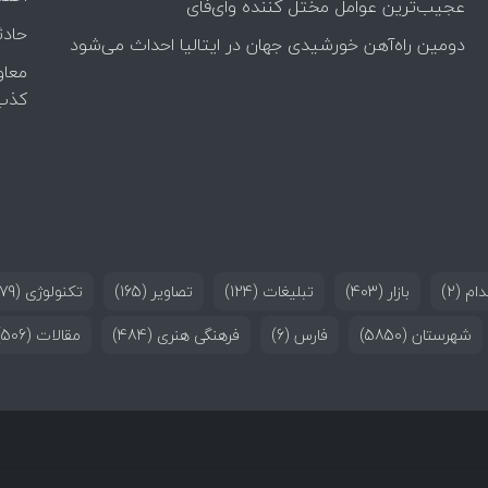
عجیب‌ترین عوامل مختل کننده وای‌فای
حادث
دومین راه‌آهن خورشیدی جهان در ایتالیا احداث می‌شود
معاو
کذب
ام
(2)
بازار
(403)
تبلیغات
(124)
تصاویر
(165)
تکنولوژی
(179)
شهرستان
(5850)
فارس
(6)
فرهنگی هنری
(484)
مقالات
(506)