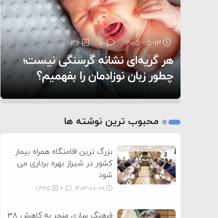
۶:۰۵
36
25
0
0
۱۴۰۵-۰۵-۱۳
۱۴۰۵-۰۵-۱۲
هر گریه‌ای نشانه گرسنگی نیست؛
تغذیه پدر می‌تواند بر سلامت نوزاد
11
0
۱۴۰۵-۰۵-۱۲
تأثیر بگذارد
روی دیگر زندگی
چطور زبان نوزادمان را بفهمیم؟
1
2
محبوب ترین نوشته ها
3
بزرگ ترین اقامتگاه همراه بیمار
کشور در شیراز بهره برداری می
شود
1,335
6
۱۴۰۳-۰۸-۰۹
فرهنگ سازی منجر به کاهش ۳۸