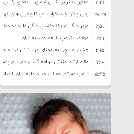
معاون دفتر پزشکیان: ادعای استعفای رئیس
۴:۴۱
است
زمان و تاریخ مذاکرات آمریکا و ایران هنوز نه
۲۰:۳۹
وزیر جنگ آمریکا: ماشین جنگی ما آماده حمله 
۶:۵۰
موافقت ترامپ با لغو حمله به ایران
۶:۲۱
هشدار عراقچی به همتای عربستانی درباره همرا
۲:۱۵
مقام ارشد امنیتی: برنامه گسترده‌ای برای پاسخ 
۷:۱۰
ترامپ دستور حملات جدید علیه ایران را صادر 
۵:۴۵
سپاه: دو نفتکش متخلف مورد اصابت قرار گر
۱۲:۵۹
ترامپ مدعی توافق تاریخی برای خلع سلاح ک
۸:۵۷
اعتراض عراقچی به همتای بلغارستانی به دلیل
۱۶:۱۹
ایران
کشورهایی که به متجاوزان کمک می کنند پ
۱۰:۱۵
سنتکام پایان تجاوز جدید به ایران را اعلام کرد