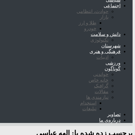
اجتماعی
حوادث، انتظامی
بازار
طلا و ارز
خودرو
دانش و سلامت
تکنولوژی
شهرستان
فرهنگی و هنری
ادبیات
ورزشی
گوناگون
خواندنی
خانه خاص
گرافیک
مقالات
نیازمندی ها
استخدام
تبلیغات
تصاویر
درباره‌ی ما
برچسب زده شده با:
الهه عباسی