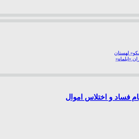
سکو» لهستان
ن «ایلماه»
ام فساد و اختلاس اموال