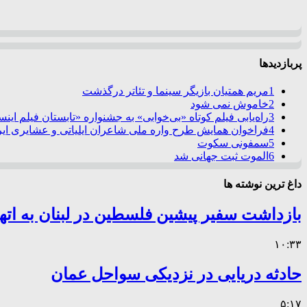
پربازدیدها
1
مریم همتیان بازیگر سینما و تئاتر درگذشت
2
خاموش نمی شود
3
راه‌یابی فیلم کوتاه «بی‌خوابی» به جشنواره «تابستان فیلم این
4
فراخوان همایش طرح واره ملی شاعران ایلیاتی و عشایری ایرا
5
سمفونی سکوت
6
الموت ثبت جهانی شد
داغ ترین نوشته ها
بازداشت سفیر پیشین فلسطین در لبنان به اته
۱۰:۳۳
حادثه دریایی در نزدیکی سواحل عمان
۵:۱۷