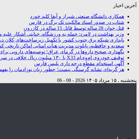
آخرین اخبار
همکاری دانشگاه صنعتی شیراز و آبفا کلید خورد
شتاب در صدور اسناد مالکیت تک برگ در فارس
قتل جوان 28 ساله توسط قاتل 15 ساله در کازرون
وزیر بهداشت در لامرد: حمله به ورزشگاه، جنایتی آشکار علیه م
پایداری شبکه برق جنوب کشور با تکمیل زیرساخت‌های کلان در
سعدیه و حافظیه، پایلوت مدیریت هیأت امنایی اماکن تاریخی ک
نگهداری صحیح داروها در گرمای عراق؛ توصیه‌های دارویی برای 
توقیف خودروی ام‌وی‌ام X33 با ۱۳۰ میلیون ریال خلافی در سروستان
آگهی استخدام مقطع درجه داری پلیس فارس
هر گریه‌ای نشانه گرسنگی نیست؛ چطور زبان نوزادمان را بفهم
پنجشنبه , ۱۵ مرداد ۱۴۰۵
2026 - 08 - 06
سیاسی