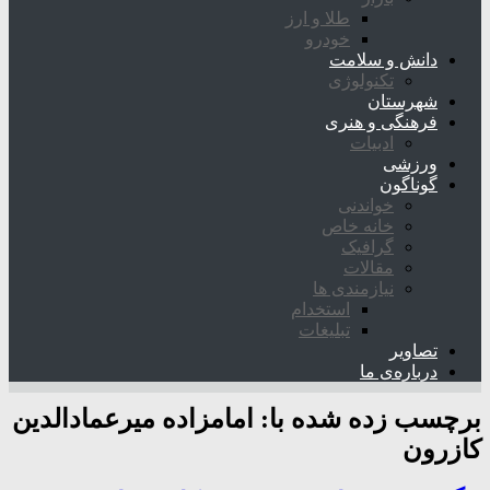
طلا و ارز
خودرو
دانش و سلامت
تکنولوژی
شهرستان
فرهنگی و هنری
ادبیات
ورزشی
گوناگون
خواندنی
خانه خاص
گرافیک
مقالات
نیازمندی ها
استخدام
تبلیغات
تصاویر
درباره‌ی ما
برچسب زده شده با:
امامزاده میرعمادالدین
کازرون