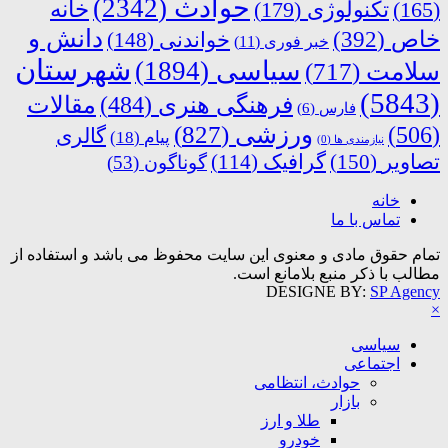
حوادث
(2342)
خانه
(165)
تکنولوژی
(179)
دانش و
خاص
(392)
خواندنی
(148)
خبر فوری
(11)
شهرستان
سیاسی
(1894)
سلامت
(717)
(5843)
فرهنگی هنری
(484)
مقالات
فارس
(6)
ورزشی
(827)
(506)
گالری
پیام
(18)
نیازمندی ها
(0)
تصاویر
(150)
گرافیک
(114)
گوناگون
(53)
خانه
تماس با ما
تمام حقوق مادی و معنوی این سایت محفوظ می باشد و استفاده از
مطالب با ذکر منبع بلامانع است.
DESIGNE BY:
SP Agency
×
سیاسی
اجتماعی
حوادث، انتظامی
بازار
طلا و ارز
خودرو