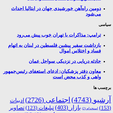
دومین راه‌آهن خورشیدی جهان در ایتالیا احداث
می‌شود
سیاسی
ترامپ: مذاکرات با تهران خوب پیش می‌رود
بازداشت سفیر پیشین فلسطین در لبنان به اتهام
فساد و اختلاس اموال
حادثه دریایی در نزدیکی سواحل عمان
معاون دفتر پزشکیان: ادعای استعفای رئیس‌جمهور
واهی و کذب محض است
برچسب ها
آرشیو
(4743)
اجتماعی
(2726)
ادبیات
بازار
(403)
(153)
تبلیغات
(123)
تصاویر
استخدام
(2)