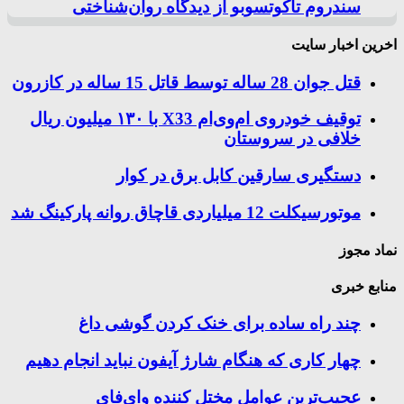
سندروم تاکوتسوبو از دیدگاه روان‌شناختی
اخرین اخبار سایت
قتل جوان 28 ساله توسط قاتل 15 ساله در کازرون
توقیف خودروی ام‌وی‌ام X33 با ۱۳۰ میلیون ریال
خلافی در سروستان
دستگیری سارقین کابل برق در کوار
موتورسيكلت 12 ميلياردی قاچاق روانه پاركينگ شد
نماد مجوز
منابع خبری
چند راه‌ ساده برای خنک کردن گوشی داغ
چهار کاری که هنگام شارژ آیفون نباید انجام دهیم
عجیب‌ترین عوامل مختل کننده وای‌فای