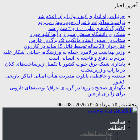
آخرین اخبار
جزئیات راه اندازی کیف پول ایران اعلام شد
ترامپ: مذاکرات با تهران خوب پیش می‌رود
کالابرگ کدهای ملی ۰، ۱ و ۲ شارژ شد
همکاری دانشگاه صنعتی شیراز و آبفا کلید خورد
شتاب در صدور اسناد مالکیت تک برگ در فارس
قتل جوان 28 ساله توسط قاتل 15 ساله در کازرون
وزیر بهداشت در لامرد: حمله به ورزشگاه، جنایتی آشکار علیه
مردم بی‌دفاع و فاجعه‌ای انسانی است
پایداری شبکه برق جنوب کشور با تکمیل زیرساخت‌های کلان
در داراب و زرین‌دشت
سعدیه و حافظیه، پایلوت مدیریت هیأت امنایی اماکن تاریخی
کشور
نگهداری صحیح داروها در گرمای عراق؛ توصیه‌های دارویی
برای زائران اربعین
پنجشنبه , ۱۵ مرداد ۱۴۰۵
2026 - 08 - 06
سیاسی
اجتماعی
حوادث، انتظامی
بازار