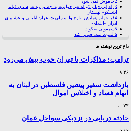
2
خاموش نمی شود
3
راه‌یابی فیلم کوتاه «بی‌خوابی» به جشنواره «تابستان فیلم
اینسکو» لهستان
4
فراخوان همایش طرح واره ملی شاعران ایلیاتی و عشایری
ایران «ایلماه»
5
سمفونی سکوت
6
الموت ثبت جهانی شد
داغ ترین نوشته ها
ترامپ: مذاکرات با تهران خوب پیش می‌رود
۸:۳۶
بازداشت سفیر پیشین فلسطین در لبنان به
اتهام فساد و اختلاس اموال
۱۰:۳۳
حادثه دریایی در نزدیکی سواحل عمان
۵:۱۷