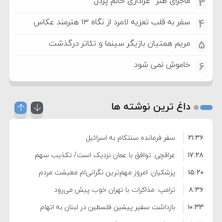
ماجرای طنز “عزاداری خانم پردل”
3
سفر به قلب تعزیه لامرد از نگاه ۱۳ هنرمند عکاس
4
مریم همتیان بازیگر سینما و تئاتر درگذشت
5
خاموش نمی شود
6
داغ ترین نوشته ها
۲۱:۳۶
سفر فرمانده سنتکام به اسرائیل
۱۷:۲۸
عراقچی: توافق با عمان نزدیک است/ تکذیب سهم
۱۵:۲۰
۱۱ درصدی ایران از خزر
پزشکیان: امروز مهم‌ترین نگرانی‌ام معیشت مردم
۸:۳۶
است
ترامپ: مذاکرات با تهران خوب پیش می‌رود
۱۰:۳۳
بازداشت سفیر پیشین فلسطین در لبنان به اتهام