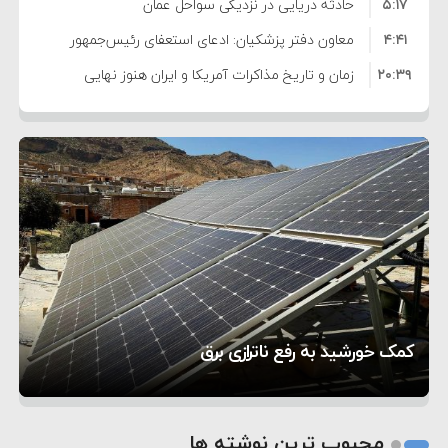
۵:۱۷
فساد و اختلاس اموال
حادثه دریایی در نزدیکی سواحل عمان
۴:۴۱
معاون دفتر پزشکیان: ادعای استعفای رئیس‌جمهور
۲۰:۳۹
واهی و کذب محض است
زمان و تاریخ مذاکرات آمریکا و ایران هنوز نهایی
۶:۵۰
نشده است
وزیر جنگ آمریکا: ماشین جنگی ما آماده حمله
۶:۲۱
نظامی علیه ایران است
موافقت ترامپ با لغو حمله به ایران
۲:۱۵
هشدار عراقچی به همتای عربستانی درباره همراهی با
۷:۱۰
آمریکا
مقام ارشد امنیتی: برنامه گسترده‌ای برای پاسخ به
۵:۴۵
دیوانگی آمریکا داریم
ترامپ دستور حملات جدید علیه ایران را صادر کرد
۱۲:۵۹
سپاه: دو نفتکش متخلف مورد اصابت قرار گرفته و
تحسین کارگردان «جنگ و صلح» از سینمای ایران؛ روایتی
۸:۵۷
متوقف شدند
ترامپ مدعی توافق تاریخی برای خلع سلاح کامل
۵ شهر افسانه‌ای هخامنشی که هنوز هم زنده هستند
از عشق عمیق به مردم
کمک خورشید به رفع ناترازی برق
حماس شد
1
2
محبوب ترین نوشته ها