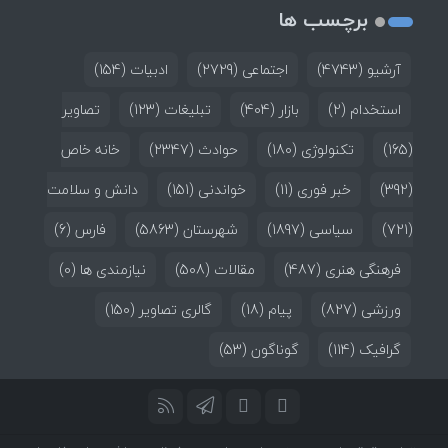
برچسب ها
آرشیو
(4743)
اجتماعی
(2729)
ادبیات
(154)
استخدام
(2)
بازار
(404)
تبلیغات
(123)
تصاویر
(165)
تکنولوژی
(180)
حوادث
(2347)
خانه خاص
(392)
خبر فوری
(11)
خواندنی
(151)
دانش و سلامت
(721)
سیاسی
(1897)
شهرستان
(5863)
فارس
(6)
فرهنگی هنری
(487)
مقالات
(508)
نیازمندی ها
(0)
ورزشی
(827)
پیام
(18)
گالری تصاویر
(150)
گرافیک
(114)
گوناگون
(53)