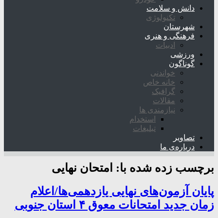
دانش و سلامت
تکنولوژی
شهرستان
فرهنگی و هنری
ادبیات
ورزشی
گوناگون
خواندنی
خانه خاص
گرافیک
مقالات
نیازمندی ها
استخدام
تبلیغات
تصاویر
درباره‌ی ما
برچسب زده شده با:
امتحان نهایی
پایان آزمون‌های نهایی یازدهمی‌ها/اعلام
زمان‌ جدید امتحانات معوق ۴ استان جنوبی