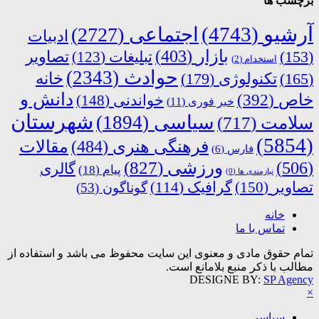
برچسب ها
آرشیو
(4743)
اجتماعی
(2727)
ادبیات
بازار
(403)
(153)
تبلیغات
(123)
تصاویر
استخدام
(2)
حوادث
(2343)
خانه
(165)
تکنولوژی
(179)
دانش و
خاص
(392)
خواندنی
(148)
خبر فوری
(11)
شهرستان
سیاسی
(1894)
سلامت
(717)
(5854)
فرهنگی هنری
(484)
مقالات
فارس
(6)
ورزشی
(827)
(506)
گالری
پیام
(18)
نیازمندی ها
(0)
تصاویر
(150)
گرافیک
(114)
گوناگون
(53)
خانه
تماس با ما
تمام حقوق مادی و معنوی این سایت محفوظ می باشد و استفاده از
مطالب با ذکر منبع بلامانع است.
DESIGNE BY:
SP Agency
×
سیاسی