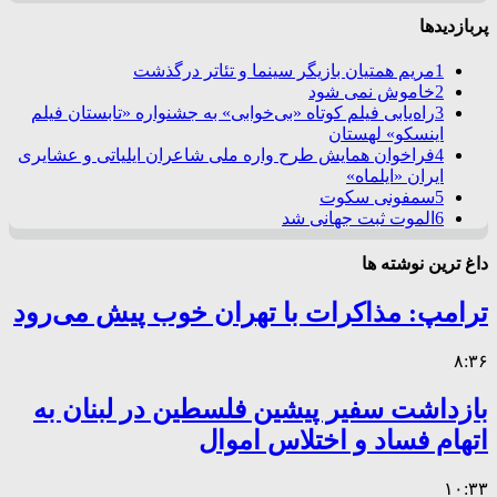
پربازدیدها
1
مریم همتیان بازیگر سینما و تئاتر درگذشت
2
خاموش نمی شود
3
راه‌یابی فیلم کوتاه «بی‌خوابی» به جشنواره «تابستان فیلم
اینسکو» لهستان
4
فراخوان همایش طرح واره ملی شاعران ایلیاتی و عشایری
ایران «ایلماه»
5
سمفونی سکوت
6
الموت ثبت جهانی شد
داغ ترین نوشته ها
ترامپ: مذاکرات با تهران خوب پیش می‌رود
۸:۳۶
بازداشت سفیر پیشین فلسطین در لبنان به
اتهام فساد و اختلاس اموال
۱۰:۳۳