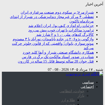
آخرین اخبار
شیرازمرغ؛ بر سکوی دوم صنعت مرغداری ایران
تعطیلی ۴ مرکز غیرمجاز دندانپزشکی در شیراز از ابتدای
مردادماه تاکنون
جزئیات راه اندازی کیف پول ایران اعلام شد
ترامپ: مذاکرات با تهران خوب پیش می‌رود
کالابرگ کدهای ملی ۰، ۱ و ۲ شارژ شد
واژگونی پژو۲۰۶ در جاده بابامیدان- نورآباد با ۳ مصدوم
موتورسواری بانوان؛ واقعیتی که از قانون جلوتر حرکت
می‌کند
همکاری دانشگاه صنعتی شیراز و آبفا کلید خورد
شتاب در صدور اسناد مالکیت تک برگ در فارس
قتل جوان 28 ساله توسط قاتل 15 ساله در کازرون
شنبه , ۱۷ مرداد ۱۴۰۵
2026 - 08 - 07
سیاسی
اجتماعی
حوادث، انتظامی
بازار
طلا و ارز
خودرو