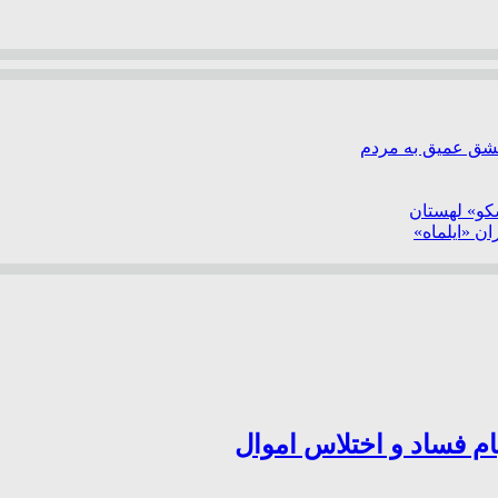
عشق عمیق به مردم
سکو» لهستان
ن «ایلماه»
ام فساد و اختلاس اموال