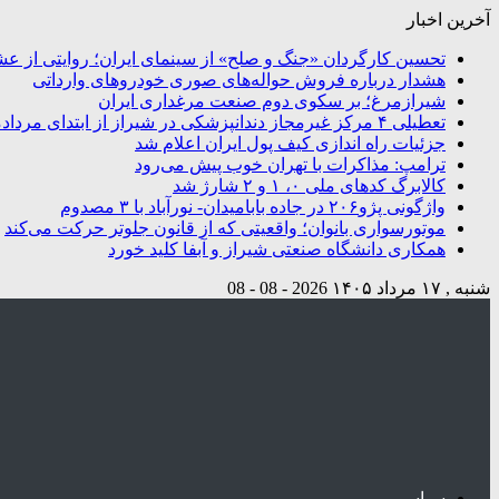
آخرین اخبار
تحسین کارگردان «جنگ و صلح» از سینمای ایران؛ روایتی از ع
هشدار درباره فروش حواله‌های صوری خودروهای وارداتی
شیرازمرغ؛ بر سکوی دوم صنعت مرغداری ایران
تعطیلی ۴ مرکز غیرمجاز دندانپزشکی در شیراز از ابتدای مردادماه تاکنون
جزئیات راه اندازی کیف پول ایران اعلام شد
ترامپ: مذاکرات با تهران خوب پیش می‌رود
کالابرگ کدهای ملی ۰، ۱ و ۲ شارژ شد
واژگونی پژو۲۰۶ در جاده بابامیدان- نورآباد با ۳ مصدوم
موتورسواری بانوان؛ واقعیتی که از قانون جلوتر حرکت می‌کند
همکاری دانشگاه صنعتی شیراز و آبفا کلید خورد
شنبه , ۱۷ مرداد ۱۴۰۵
2026 - 08 - 08
سیاسی