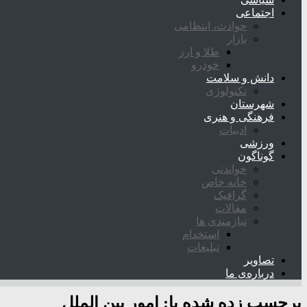
اجتماعی
حوادث، انتظامی
بازار
طلا و ارز
خودرو
دانش و سلامت
تکنولوژی
شهرستان
فرهنگی و هنری
ادبیات
ورزشی
گوناگون
خواندنی
خانه خاص
گرافیک
مقالات
نیازمندی ها
استخدام
تبلیغات
تصاویر
درباره‌ی ما
برچسب زده شده با:
امور بین الملل