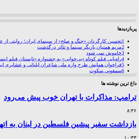
پربازدیدها
1
تحسین کارگردان «جنگ و صلح» از سینمای ایران؛ روایتی از 
2
مریم همتیان بازیگر سینما و تئاتر درگذشت
3
خاموش نمی شود
4
راه‌یابی فیلم کوتاه «بی‌خوابی» به جشنواره «تابستان فیلم این
5
فراخوان همایش طرح واره ملی شاعران ایلیاتی و عشایری ایرا
6
سمفونی سکوت
داغ ترین نوشته ها
ترامپ: مذاکرات با تهران خوب پیش می‌رود
۸:۳۶
بازداشت سفیر پیشین فلسطین در لبنان به اته
۱۰:۳۳