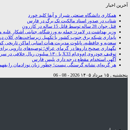
آخرین اخبار
همکاری دانشگاه صنعتی شیراز و آبفا کلید خورد
شتاب در صدور اسناد مالکیت تک برگ در فارس
قتل جوان 28 ساله توسط قاتل 15 ساله در کازرون
وزیر بهداشت در لامرد: حمله به ورزشگاه، جنایتی آشکار علیه م
پایداری شبکه برق جنوب کشور با تکمیل زیرساخت‌های کلان در
سعدیه و حافظیه، پایلوت مدیریت هیأت امنایی اماکن تاریخی ک
نگهداری صحیح داروها در گرمای عراق؛ توصیه‌های دارویی برای 
توقیف خودروی ام‌وی‌ام X33 با ۱۳۰ میلیون ریال خلافی در سروستان
آگهی استخدام مقطع درجه داری پلیس فارس
هر گریه‌ای نشانه گرسنگی نیست؛ چطور زبان نوزادمان را بفهم
پنجشنبه , ۱۵ مرداد ۱۴۰۵
2026 - 08 - 06
سیاسی