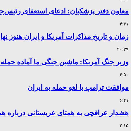
معاون دفتر پزشکیان: ادعای استعفای رئیس
۴:۴۱
زمان و تاریخ مذاکرات آمریکا و ایران هنوز ن
۲۰:۳۹
وزیر جنگ آمریکا: ماشین جنگی ما آماده حمله
۶:۵۰
موافقت ترامپ با لغو حمله به ایران
۶:۲۱
هشدار عراقچی به همتای عربستانی درباره همر
۲:۱۵