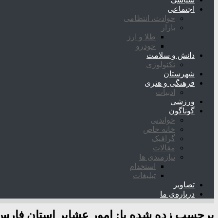
اجتماعی
حوادث، انتظامی
بازار
طلا و ارز
خودرو
دانش و سلامت
تکنولوژی
شهرستان
فرهنگی و هنری
ادبیات
ورزشی
گوناگون
خواندنی
خانه خاص
گرافیک
مقالات
نیازمندی ها
استخدام
تبلیغات
تصاویر
درباره‌ی ما
برچسب زده شده با:
امور عشایر استان فارس