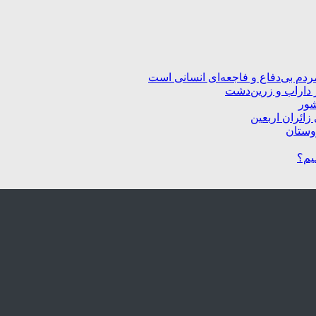
ردم بی‌دفاع و فاجعه‌ای انسانی است
 داراب و زرین‌دشت
شور
زائران اربعین
یم؟