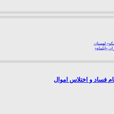
سکو» لهستان
ن «ایلماه»
ام فساد و اختلاس اموال