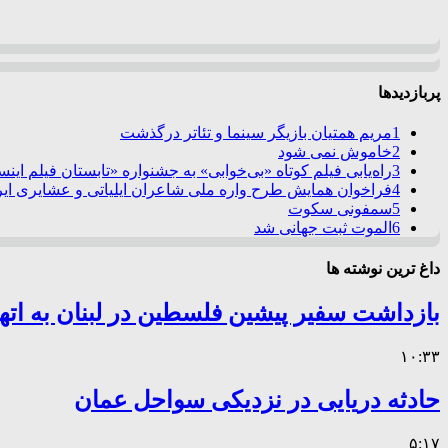
پربازدیدها
1
مریم همتیان بازیگر سینما و تئاتر درگذشت
2
خاموش نمی شود
3
راه‌یابی فیلم کوتاه «بی‌خوابی» به جشنواره «تابستان فیلم این
4
فراخوان همایش طرح واره ملی شاعران ایلیاتی و عشایری ایرا
5
سمفونی سکوت
6
الموت ثبت جهانی شد
داغ ترین نوشته ها
بازداشت سفیر پیشین فلسطین در لبنان به اته
۱۰:۳۳
حادثه دریایی در نزدیکی سواحل عمان
۵:۱۷