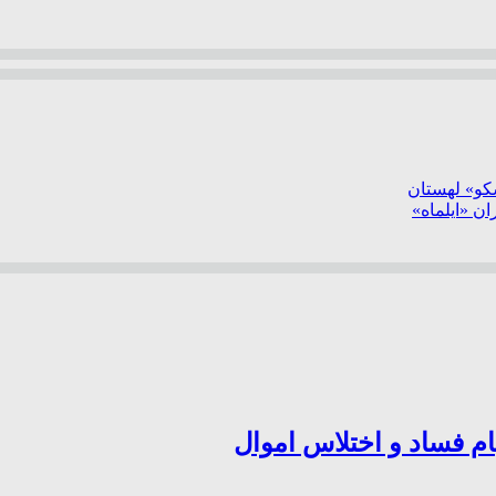
سکو» لهستان
ن «ایلماه»
ام فساد و اختلاس اموال