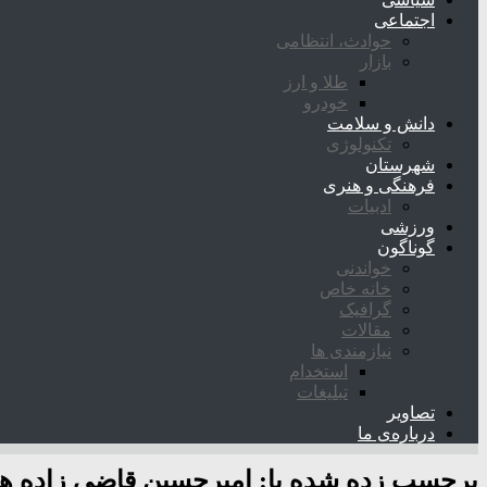
اجتماعی
حوادث، انتظامی
بازار
طلا و ارز
خودرو
دانش و سلامت
تکنولوژی
شهرستان
فرهنگی و هنری
ادبیات
ورزشی
گوناگون
خواندنی
خانه خاص
گرافیک
مقالات
نیازمندی ها
استخدام
تبلیغات
تصاویر
درباره‌ی ما
برچسب زده شده با:
امیرحسین قاضی زاده 