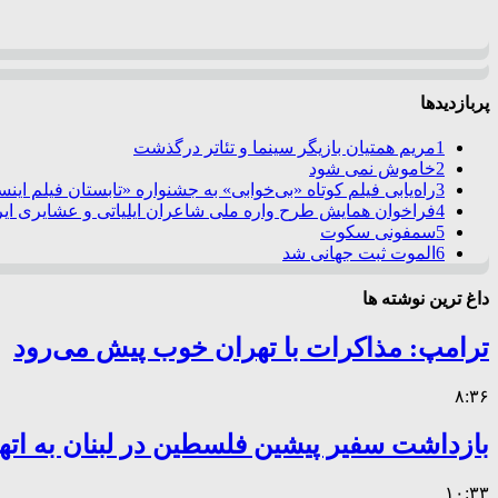
پربازدیدها
1
مریم همتیان بازیگر سینما و تئاتر درگذشت
2
خاموش نمی شود
3
راه‌یابی فیلم کوتاه «بی‌خوابی» به جشنواره «تابستان فیلم این
4
فراخوان همایش طرح واره ملی شاعران ایلیاتی و عشایری ایرا
5
سمفونی سکوت
6
الموت ثبت جهانی شد
داغ ترین نوشته ها
ترامپ: مذاکرات با تهران خوب پیش می‌رود
۸:۳۶
بازداشت سفیر پیشین فلسطین در لبنان به اته
۱۰:۳۳