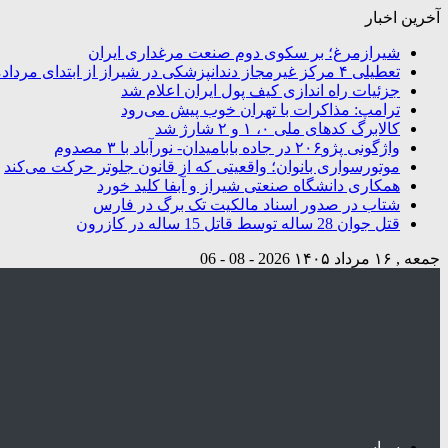
آخرین اخبار
شیرازمرغ؛ بر سکوی دوم صنعت مرغداری ایران
تعطیلی ۴ مرکز غیرمجاز دندانپزشکی در شیراز از ابتدای مردادماه تاکنون
جزئیات راه اندازی کیف پول ایران اعلام شد
ترامپ: مذاکرات با تهران خوب پیش می‌رود
کالابرگ کدهای ملی ۰، ۱ و ۲ شارژ شد
واژگونی پژو۲۰۶ در جاده بابامیدان- نورآباد با ۳ مصدوم
موتورسواری بانوان؛ واقعیتی که از قانون جلوتر حرکت می‌کند
همکاری دانشگاه صنعتی شیراز و آبفا کلید خورد
شتاب در صدور اسناد مالکیت تک برگ در فارس
قتل جوان 28 ساله توسط قاتل 15 ساله در کازرون
جمعه , ۱۶ مرداد ۱۴۰۵
2026 - 08 - 06
سیاسی