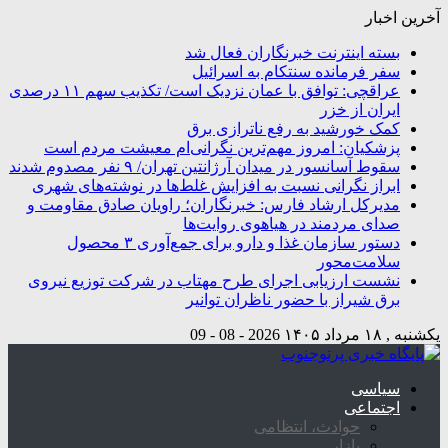
آخرین اخبار
بسته اینترنت خبرنگاران فعال شد
سفر فرمانده سنتکام به اسرائیل
عراقچی: توافق با عمان نزدیک است/ تکذیب سهم ۱۱ درصدی
ایران از خزر
کمک خورشید به رفع ناترازی برق
پزشکیان: امروز مهم‌ترین نگرانی‌ام معیشت مردم است
سقوط آسانسور در میدان آرژانتین تهران/ ۹ نفر مصدوم شدند
ابراز نگرانی نسبت به افزایش غلط‌ها در نوشته‌های شهری
مدیرکل ارشاد فارس: خبرنگاران؛ راویان صادق مقاومت و
صدای مردمند در هیاهوی روایت‌ها
دستور سازمان غذا و دارو برای جمع‌آوری ۳ محصول
سلامت‌محور
نشست ارزیابی اجرای طرح مهتاب در شرکت توزیع نیروی
برق شیراز با حضور ناظران توانیر
یکشنبه , ۱۸ مرداد ۱۴۰۵
2026 - 08 - 09
سیاسی
اجتماعی
حوادث، انتظامی
بازار