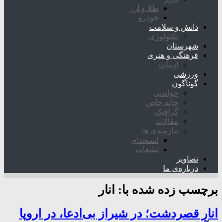
طلا و ارز
خودرو
دانش و سلامت
تکنولوژی
شهرستان
فرهنگی و هنری
ادبیات
ورزشی
گوناگون
خواندنی
خانه خاص
گرافیک
مقالات
نیازمندی ها
استخدام
تبلیغات
تصاویر
درباره‌ی ما
برچسب زده شده با:
انار
انار قصردشت؛ در شیراز بی‌ادعا، در اروپا