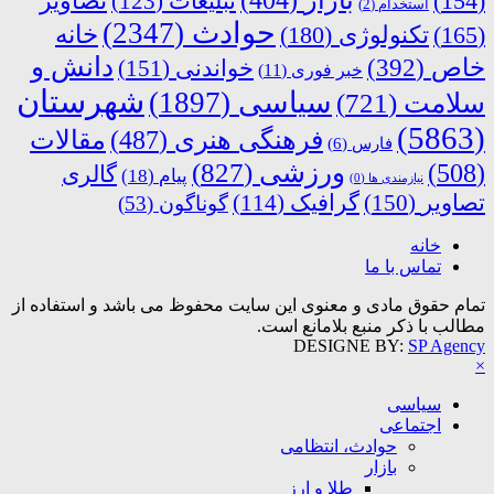
بازار
(404)
(154)
تبلیغات
(123)
تصاویر
استخدام
(2)
حوادث
(2347)
خانه
(165)
تکنولوژی
(180)
دانش و
خاص
(392)
خواندنی
(151)
خبر فوری
(11)
شهرستان
سیاسی
(1897)
سلامت
(721)
(5863)
فرهنگی هنری
(487)
مقالات
فارس
(6)
ورزشی
(827)
(508)
گالری
پیام
(18)
نیازمندی ها
(0)
تصاویر
(150)
گرافیک
(114)
گوناگون
(53)
خانه
تماس با ما
تمام حقوق مادی و معنوی این سایت محفوظ می باشد و استفاده از
مطالب با ذکر منبع بلامانع است.
DESIGNE BY:
SP Agency
×
سیاسی
اجتماعی
حوادث، انتظامی
بازار
طلا و ارز