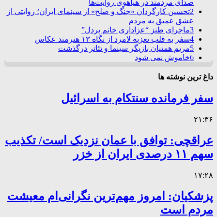
صدای مردمند در هیاهوی روایت‌ها
2
تحسین کارگردان «جنگ و صلح» از سینمای ایران؛ روایتی از
عشق عمیق به مردم
3
ماجرای طنز “عزاداری خانم پردل”
4
سفر به قلب تعزیه لامرد از نگاه ۱۳ هنرمند عکاس
5
مریم همتیان بازیگر سینما و تئاتر درگذشت
6
خاموش نمی شود
داغ ترین نوشته ها
سفر فرمانده سنتکام به اسرائیل
۲۱:۳۶
عراقچی: توافق با عمان نزدیک است/ تکذیب
سهم ۱۱ درصدی ایران از خزر
۱۷:۲۸
پزشکیان: امروز مهم‌ترین نگرانی‌ام معیشت
مردم است