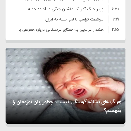
۶:۵۰
نشده است
وزیر جنگ آمریکا: ماشین جنگی ما آماده حمله
۶:۲۱
نظامی علیه ایران است
موافقت ترامپ با لغو حمله به ایران
۲:۱۵
هشدار عراقچی به همتای عربستانی درباره همراهی با
۷:۱۰
آمریکا
مقام ارشد امنیتی: برنامه گسترده‌ای برای پاسخ به
۵:۴۵
دیوانگی آمریکا داریم
ترامپ دستور حملات جدید علیه ایران را صادر کرد
۱۲:۵۹
سپاه: دو نفتکش متخلف مورد اصابت قرار گرفته و
۸:۵۷
متوقف شدند
ترامپ مدعی توافق تاریخی برای خلع سلاح کامل
۱۶:۱۹
حماس شد
اعتراض عراقچی به همتای بلغارستانی به دلیل کمک
۱۰:۱۵
به آمریکا در حملات به ایران
کشورهایی که به متجاوزان کمک می کنند پاسخ
هر گریه‌ای نشانه گرسنگی نیست؛ چطور زبان نوزادمان را
۶:۰۵
سختی خواهند گرفت
سنتکام پایان تجاوز جدید به ایران را اعلام کرد
بفهمیم؟
روی دیگر زندگی
تغذیه پدر می‌تواند بر سلامت نوزاد تأثیر بگذارد
1