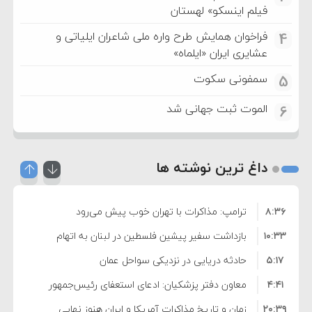
فیلم اینسکو» لهستان
فراخوان همایش طرح واره ملی شاعران ایلیاتی و
4
عشایری ایران «ایلماه»
سمفونی سکوت
5
الموت ثبت جهانی شد
6
داغ ترین نوشته ها
۸:۳۶
ترامپ: مذاکرات با تهران خوب پیش می‌رود
۱۰:۳۳
بازداشت سفیر پیشین فلسطین در لبنان به اتهام
۵:۱۷
فساد و اختلاس اموال
حادثه دریایی در نزدیکی سواحل عمان
۴:۴۱
معاون دفتر پزشکیان: ادعای استعفای رئیس‌جمهور
۲۰:۳۹
واهی و کذب محض است
زمان و تاریخ مذاکرات آمریکا و ایران هنوز نهایی