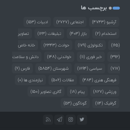
برچسب ها
آرشیو
(4743)
اجتماعی
(2727)
ادبیات
(153)
استخدام
(2)
بازار
(403)
تبلیغات
(123)
تصاویر
(165)
تکنولوژی
(179)
حوادث
(2343)
خانه خاص
(392)
خبر فوری
(11)
خواندنی
(148)
دانش و سلامت
(717)
سیاسی
(1894)
شهرستان
(5854)
فارس
(6)
فرهنگی هنری
(484)
مقالات
(506)
نیازمندی ها
(0)
ورزشی
(827)
پیام
(18)
گالری تصاویر
(150)
گرافیک
(114)
گوناگون
(53)