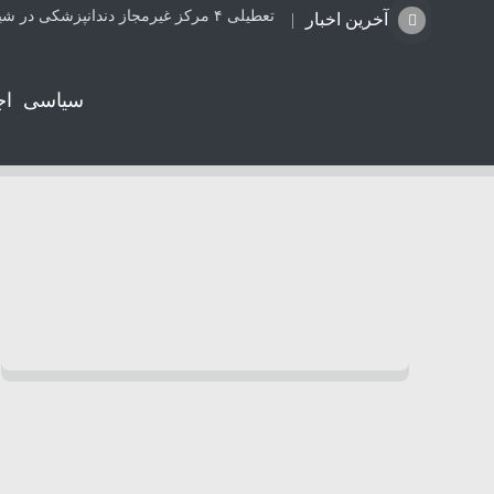
تعطیلی ۴ مرکز غیرمجاز دندانپزشکی در شیراز از ابتدای مردادماه تاکنون
آخرین اخبار
سیاسی
اج