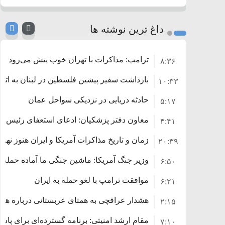
داغ ترین نوشته ها
ترامپ: مذاکرات با تهران خوب پیش می‌رود
۸:۳۶
بازداشت سفیر پیشین فلسطین در لبنان به اتها
۱۰:۳۳
حادثه دریایی در نزدیکی سواحل عمان
۵:۱۷
معاون دفتر پزشکیان: ادعای استعفای رئیس‌
۴:۴۱
زمان و تاریخ مذاکرات آمریکا و ایران هنوز نه
۲۰:۳۹
وزیر جنگ آمریکا: ماشین جنگی ما آماده حمله 
۶:۵۰
موافقت ترامپ با لغو حمله به ایران
۶:۲۱
هشدار عراقچی به همتای عربستانی درباره همرا
۲:۱۵
مقام ارشد امنیتی: برنامه گسترده‌ای برای پاسخ 
۷:۱۰