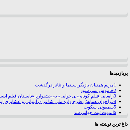
پربازدیدها
1
مریم همتیان بازیگر سینما و تئاتر درگذشت
2
خاموش نمی شود
3
راه‌یابی فیلم کوتاه «بی‌خوابی» به جشنواره «تابستان فیلم این
4
فراخوان همایش طرح واره ملی شاعران ایلیاتی و عشایری ایرا
5
سمفونی سکوت
6
الموت ثبت جهانی شد
داغ ترین نوشته ها