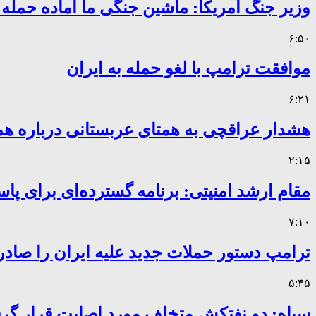
وزیر جنگ آمریکا: ماشین جنگی ما آماده حمله
۶:۵۰
موافقت ترامپ با لغو حمله به ایران
۶:۲۱
هشدار عراقچی به همتای عربستانی درباره همر
۲:۱۵
مقام ارشد امنیتی: برنامه گسترده‌ای برای پاس
۷:۱۰
ترامپ دستور حملات جدید علیه ایران را صادر
۵:۴۵
سپاه: دو نفتکش متخلف مورد اصابت قرار گر