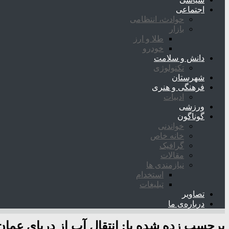
اجتماعی
حوادث، انتظامی
بازار
طلا و ارز
خودرو
دانش و سلامت
تکنولوژی
شهرستان
فرهنگی و هنری
ادبیات
ورزشی
گوناگون
خواندنی
خانه خاص
گرافیک
مقالات
نیازمندی ها
استخدام
تبلیغات
تصاویر
درباره‌ی ما
برچسب زده شده با:
انتقال آب از دریای عما