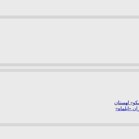
سکو» لهستان
ن «ایلماه»