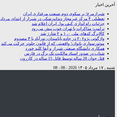
آخرین اخبار
شیرازمرغ؛ بر سکوی دوم صنعت مرغداری ایران
تعطیلی ۴ مرکز غیرمجاز دندانپزشکی در شیراز از ابتدای مردادماه تاکنون
جزئیات راه اندازی کیف پول ایران اعلام شد
ترامپ: مذاکرات با تهران خوب پیش می‌رود
کالابرگ کدهای ملی ۰، ۱ و ۲ شارژ شد
واژگونی پژو۲۰۶ در جاده بابامیدان- نورآباد با ۳ مصدوم
موتورسواری بانوان؛ واقعیتی که از قانون جلوتر حرکت می‌کند
همکاری دانشگاه صنعتی شیراز و آبفا کلید خورد
شتاب در صدور اسناد مالکیت تک برگ در فارس
قتل جوان 28 ساله توسط قاتل 15 ساله در کازرون
شنبه , ۱۷ مرداد ۱۴۰۵
2026 - 08 - 08
سیاسی