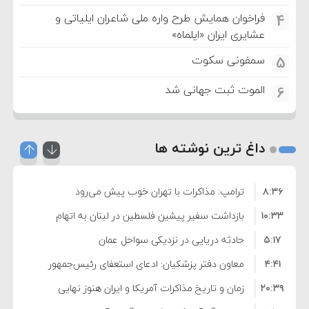
فراخوان همایش طرح واره ملی شاعران ایلیاتی و
4
عشایری ایران «ایلماه»
سمفونی سکوت
5
الموت ثبت جهانی شد
6
داغ ترین نوشته ها
۸:۳۶
ترامپ: مذاکرات با تهران خوب پیش می‌رود
۱۰:۳۳
بازداشت سفیر پیشین فلسطین در لبنان به اتهام
۵:۱۷
فساد و اختلاس اموال
حادثه دریایی در نزدیکی سواحل عمان
۴:۴۱
معاون دفتر پزشکیان: ادعای استعفای رئیس‌جمهور
۲۰:۳۹
واهی و کذب محض است
زمان و تاریخ مذاکرات آمریکا و ایران هنوز نهایی