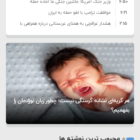
۶:۵۰
نشده است
وزیر جنگ آمریکا: ماشین جنگی ما آماده حمله
۶:۲۱
نظامی علیه ایران است
موافقت ترامپ با لغو حمله به ایران
۲:۱۵
هشدار عراقچی به همتای عربستانی درباره همراهی با
۷:۱۰
آمریکا
مقام ارشد امنیتی: برنامه گسترده‌ای برای پاسخ به
۵:۴۵
دیوانگی آمریکا داریم
ترامپ دستور حملات جدید علیه ایران را صادر کرد
۱۲:۵۹
سپاه: دو نفتکش متخلف مورد اصابت قرار گرفته و
۸:۵۷
متوقف شدند
ترامپ مدعی توافق تاریخی برای خلع سلاح کامل
۱۶:۱۹
حماس شد
اعتراض عراقچی به همتای بلغارستانی به دلیل کمک
۱۰:۱۵
به آمریکا در حملات به ایران
کشورهایی که به متجاوزان کمک می کنند پاسخ
هر گریه‌ای نشانه گرسنگی نیست؛ چطور زبان نوزادمان را
۶:۰۵
سختی خواهند گرفت
سنتکام پایان تجاوز جدید به ایران را اعلام کرد
بفهمیم؟
روی دیگر زندگی
تغذیه پدر می‌تواند بر سلامت نوزاد تأثیر بگذارد
1
2
محبوب ترین نوشته ها