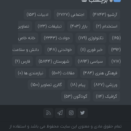
آرشیو
(4743)
اجتماعی
(2727)
ادبیات
(153)
استخدام
(2)
بازار
(403)
تبلیغات
(123)
تصاویر
(165)
تکنولوژی
(179)
حوادث
(2343)
خانه خاص
(392)
خبر فوری
(11)
خواندنی
(148)
دانش و سلامت
(717)
سیاسی
(1894)
شهرستان
(5844)
فارس
(6)
فرهنگی هنری
(484)
مقالات
(506)
نیازمندی ها
(0)
ورزشی
(827)
پیام
(18)
گالری تصاویر
(150)
گرافیک
(114)
گوناگون
(53)
تمام حقوق مادی و معنوی این سایت محفوظ می باشد و استفاده از