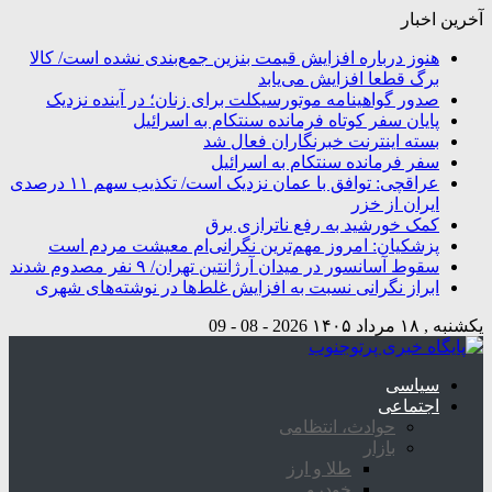
آخرین اخبار
هنوز درباره افزایش قیمت بنزین جمع‌بندی نشده است/ کالا
برگ قطعا افزایش می‌یابد
صدور گواهینامه موتورسیکلت برای زنان؛ در آینده نزدیک
پایان سفر کوتاه فرمانده سنتکام به اسرائیل
بسته اینترنت خبرنگاران فعال شد
سفر فرمانده سنتکام به اسرائیل
عراقچی: توافق با عمان نزدیک است/ تکذیب سهم ۱۱ درصدی
ایران از خزر
کمک خورشید به رفع ناترازی برق
پزشکیان: امروز مهم‌ترین نگرانی‌ام معیشت مردم است
سقوط آسانسور در میدان آرژانتین تهران/ ۹ نفر مصدوم شدند
ابراز نگرانی نسبت به افزایش غلط‌ها در نوشته‌های شهری
یکشنبه , ۱۸ مرداد ۱۴۰۵
2026 - 08 - 09
سیاسی
اجتماعی
حوادث، انتظامی
بازار
طلا و ارز
خودرو