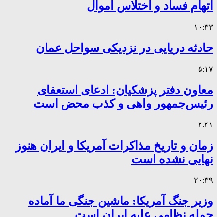
اتهام فساد و اختلاس اموال
۱۰:۳۳
حادثه دریایی در نزدیکی سواحل عمان
۵:۱۷
معاون دفتر پزشکیان: ادعای استعفای
رئیس‌جمهور واهی و کذب محض است
۴:۴۱
زمان و تاریخ مذاکرات آمریکا و ایران هنوز
نهایی نشده است
۲۰:۳۹
وزیر جنگ آمریکا: ماشین جنگی ما آماده
حمله نظامی علیه ایران است