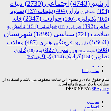
آرشیو
(4743)
اجتماعی
(2730)
ادبیات
بازار
(404)
(154)
تبلیغات
(123)
تصاویر
استخدام
(2)
حوادث
(2347)
خانه
(165)
تکنولوژی
(180)
دانش و
خاص
(392)
خواندنی
(151)
خبر فوری
(11)
شهرستان
سیاسی
(1899)
سلامت
(721)
(5863)
فرهنگی هنری
(487)
مقالات
فارس
(6)
ورزشی
(827)
(508)
گالری
پیام
(18)
نیازمندی ها
(0)
تصاویر
(150)
گرافیک
(114)
گوناگون
(53)
خانه
تماس با ما
تمام حقوق مادی و معنوی این سایت محفوظ می باشد و استفاده از
مطالب با ذکر منبع بلامانع است.
DESIGNE BY:
SP Agency
×
سیاسی
اجتماعی