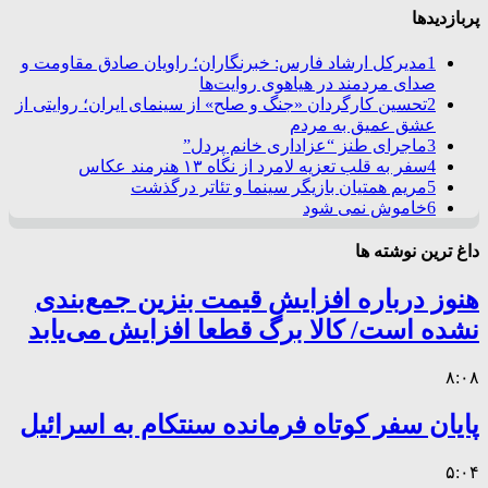
پربازدیدها
1
مدیرکل ارشاد فارس: خبرنگاران؛ راویان صادق مقاومت و
صدای مردمند در هیاهوی روایت‌ها
2
تحسین کارگردان «جنگ و صلح» از سینمای ایران؛ روایتی از
عشق عمیق به مردم
3
ماجرای طنز “عزاداری خانم پردل”
4
سفر به قلب تعزیه لامرد از نگاه ۱۳ هنرمند عکاس
5
مریم همتیان بازیگر سینما و تئاتر درگذشت
6
خاموش نمی شود
داغ ترین نوشته ها
هنوز درباره افزایش قیمت بنزین جمع‌بندی
نشده است/ کالا برگ قطعا افزایش می‌یابد
۸:۰۸
پایان سفر کوتاه فرمانده سنتکام به اسرائیل
۵:۰۴