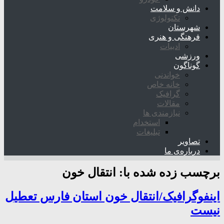
دانش و سلامت
تکنولوژی
شهرستان
فرهنگی و هنری
ادبیات
ورزشی
گوناگون
خواندنی
خانه خاص
گرافیک
مقالات
نیازمندی ها
استخدام
تبلیغات
تصاویر
درباره‌ی ما
برچسب زده شده با:
انتقال خون
اینفوگرافیک/انتقال خون استان فارس تعطیل
نیست