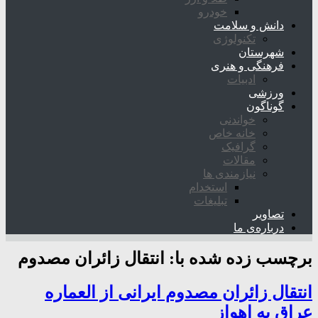
خودرو
دانش و سلامت
تکنولوژی
شهرستان
فرهنگی و هنری
ادبیات
ورزشی
گوناگون
خواندنی
خانه خاص
گرافیک
مقالات
نیازمندی ها
استخدام
تبلیغات
تصاویر
درباره‌ی ما
برچسب زده شده با:
انتقال زائران مصدوم
انتقال زائران مصدوم ایرانی از العماره
عراق به اهواز