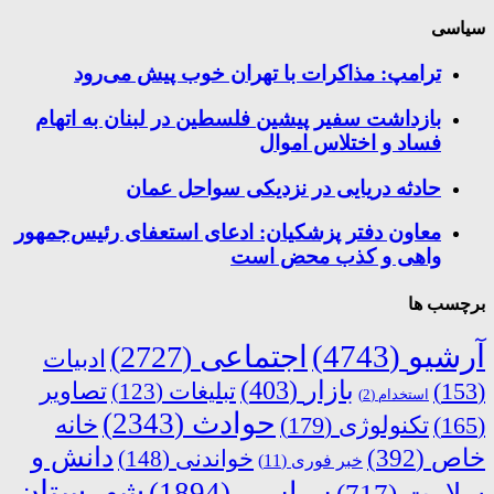
سیاسی
ترامپ: مذاکرات با تهران خوب پیش می‌رود
بازداشت سفیر پیشین فلسطین در لبنان به اتهام
فساد و اختلاس اموال
حادثه دریایی در نزدیکی سواحل عمان
معاون دفتر پزشکیان: ادعای استعفای رئیس‌جمهور
واهی و کذب محض است
برچسب ها
آرشیو
(4743)
اجتماعی
(2727)
ادبیات
بازار
(403)
(153)
تبلیغات
(123)
تصاویر
استخدام
(2)
حوادث
(2343)
خانه
(165)
تکنولوژی
(179)
دانش و
خاص
(392)
خواندنی
(148)
خبر فوری
(11)
شهرستان
سیاسی
(1894)
سلامت
(717)