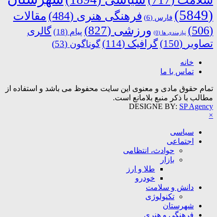
(5849)
فرهنگی هنری
(484)
مقالات
فارس
(6)
ورزشی
(827)
(506)
گالری
پیام
(18)
نیازمندی ها
(0)
تصاویر
(150)
گرافیک
(114)
گوناگون
(53)
خانه
تماس با ما
تمام حقوق مادی و معنوی این سایت محفوظ می باشد و استفاده از
مطالب با ذکر منبع بلامانع است.
DESIGNE BY:
SP Agency
×
سیاسی
اجتماعی
حوادث، انتظامی
بازار
طلا و ارز
خودرو
دانش و سلامت
تکنولوژی
شهرستان
فرهنگی و هنری