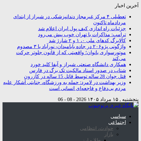
آخرین اخبار
تعطیلی ۴ مرکز غیرمجاز دندانپزشکی در شیراز از ابتدای
مردادماه تاکنون
جزئیات راه اندازی کیف پول ایران اعلام شد
ترامپ: مذاکرات با تهران خوب پیش می‌رود
کالابرگ کدهای ملی ۰، ۱ و ۲ شارژ شد
واژگونی پژو۲۰۶ در جاده بابامیدان- نورآباد با ۳ مصدوم
موتورسواری بانوان؛ واقعیتی که از قانون جلوتر حرکت
می‌کند
همکاری دانشگاه صنعتی شیراز و آبفا کلید خورد
شتاب در صدور اسناد مالکیت تک برگ در فارس
قتل جوان 28 ساله توسط قاتل 15 ساله در کازرون
وزیر بهداشت در لامرد: حمله به ورزشگاه، جنایتی آشکار علیه
مردم بی‌دفاع و فاجعه‌ای انسانی است
پنجشنبه , ۱۵ مرداد ۱۴۰۵
2026 - 08 - 06
سیاسی
اجتماعی
حوادث، انتظامی
بازار
طلا و ارز