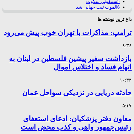
5
سمفونی سکوت
6
الموت ثبت جهانی شد
داغ ترین نوشته ها
ترامپ: مذاکرات با تهران خوب پیش می‌رود
۸:۳۶
بازداشت سفیر پیشین فلسطین در لبنان به
اتهام فساد و اختلاس اموال
۱۰:۳۳
حادثه دریایی در نزدیکی سواحل عمان
۵:۱۷
معاون دفتر پزشکیان: ادعای استعفای
رئیس‌جمهور واهی و کذب محض است