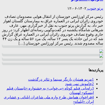
پرتو جنوب
۱۴۰۲-۰۶-۱۲
رئیس مرکز اورژانس خوزستان از انتقال هوایی مصدومان تصادف
خودروی زائران ایرانی در العماره عراق به بیمارستان گلستان اهواز
خبر داد. به گزارش پرتو جنوب به نقل از خبرگزاری مهر، عارف
شرهانی شامگاه یکشنبه در گفت‌وگویی رسانه‌ای اظهار کرد: در روز
جاری وقوع تصادف خودروی زائران ایرانی در العماره عراق گزارش
شد که در این حادثه یک پسر ۱۲ ساله، یک مرد ۵۶ ساله و یک زن ۴۴
ساله مصدوم شدند. رئیس مرکز اورژانس خوزستان […]
پربازدیدها
1
مریم همتیان بازیگر سینما و تئاتر درگذشت
2
خاموش نمی شود
3
راه‌یابی فیلم کوتاه «بی‌خوابی» به جشنواره «تابستان فیلم
اینسکو» لهستان
4
فراخوان همایش طرح واره ملی شاعران ایلیاتی و عشایری
ایران «ایلماه»