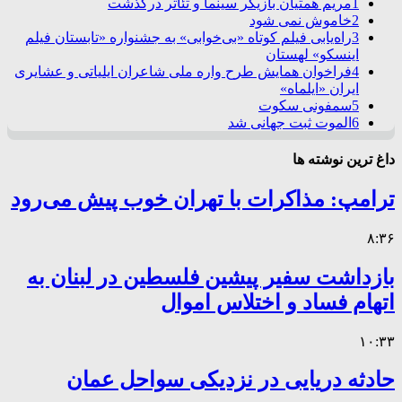
1
مریم همتیان بازیگر سینما و تئاتر درگذشت
2
خاموش نمی شود
3
راه‌یابی فیلم کوتاه «بی‌خوابی» به جشنواره «تابستان فیلم
اینسکو» لهستان
4
فراخوان همایش طرح واره ملی شاعران ایلیاتی و عشایری
ایران «ایلماه»
5
سمفونی سکوت
6
الموت ثبت جهانی شد
داغ ترین نوشته ها
ترامپ: مذاکرات با تهران خوب پیش می‌رود
۸:۳۶
بازداشت سفیر پیشین فلسطین در لبنان به
اتهام فساد و اختلاس اموال
۱۰:۳۳
حادثه دریایی در نزدیکی سواحل عمان