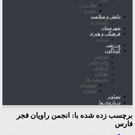
طلا و ارز
خودرو
دانش و سلامت
تکنولوژی
شهرستان
فرهنگی و هنری
ادبیات
ورزشی
گوناگون
خواندنی
خانه خاص
گرافیک
مقالات
نیازمندی ها
استخدام
تبلیغات
تصاویر
درباره‌ی ما
برچسب زده شده با:
انجمن راویان فجر
فارس