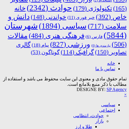
استخدام
(2)
حوادث
(2342)
خانه
(165)
تکنولوژی
(179)
دانش و
خاص
(392)
خواندنی
(148)
خبر فوری
(11)
شهرستان
سیاسی
(1894)
سلامت
(717)
(5844)
فرهنگی هنری
(484)
مقالات
فارس
(6)
ورزشی
(827)
(506)
گالری
پیام
(18)
نیازمندی ها
(0)
تصاویر
(150)
گرافیک
(114)
گوناگون
(53)
خانه
تماس با ما
تمام حقوق مادی و معنوی این سایت محفوظ می باشد و استفاده از
مطالب با ذکر منبع بلامانع است.
DESIGNE BY:
SP Agency
×
سیاسی
اجتماعی
حوادث، انتظامی
بازار
طلا و ارز