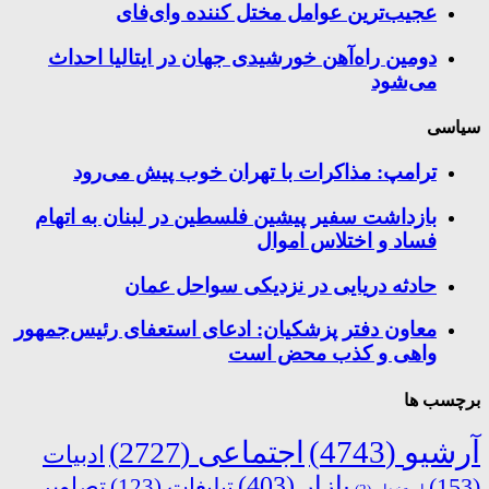
عجیب‌ترین عوامل مختل کننده وای‌فای
دومین راه‌آهن خورشیدی جهان در ایتالیا احداث
می‌شود
سیاسی
ترامپ: مذاکرات با تهران خوب پیش می‌رود
بازداشت سفیر پیشین فلسطین در لبنان به اتهام
فساد و اختلاس اموال
حادثه دریایی در نزدیکی سواحل عمان
معاون دفتر پزشکیان: ادعای استعفای رئیس‌جمهور
واهی و کذب محض است
برچسب ها
آرشیو
(4743)
اجتماعی
(2727)
ادبیات
بازار
(403)
(153)
تبلیغات
(123)
تصاویر