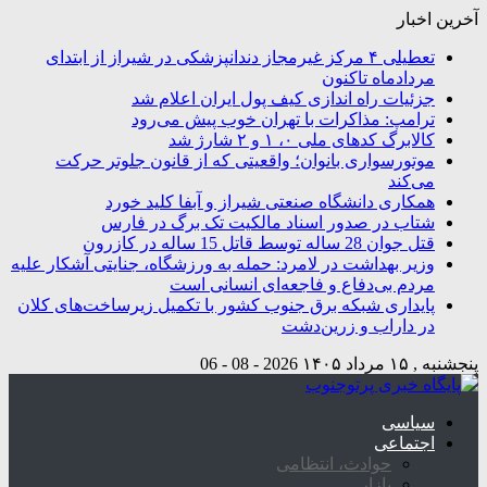
آخرین اخبار
تعطیلی ۴ مرکز غیرمجاز دندانپزشکی در شیراز از ابتدای
مردادماه تاکنون
جزئیات راه اندازی کیف پول ایران اعلام شد
ترامپ: مذاکرات با تهران خوب پیش می‌رود
کالابرگ کدهای ملی ۰، ۱ و ۲ شارژ شد
موتورسواری بانوان؛ واقعیتی که از قانون جلوتر حرکت
می‌کند
همکاری دانشگاه صنعتی شیراز و آبفا کلید خورد
شتاب در صدور اسناد مالکیت تک برگ در فارس
قتل جوان 28 ساله توسط قاتل 15 ساله در کازرون
وزیر بهداشت در لامرد: حمله به ورزشگاه، جنایتی آشکار علیه
مردم بی‌دفاع و فاجعه‌ای انسانی است
پایداری شبکه برق جنوب کشور با تکمیل زیرساخت‌های کلان
در داراب و زرین‌دشت
پنجشنبه , ۱۵ مرداد ۱۴۰۵
2026 - 08 - 06
سیاسی
اجتماعی
حوادث، انتظامی
بازار