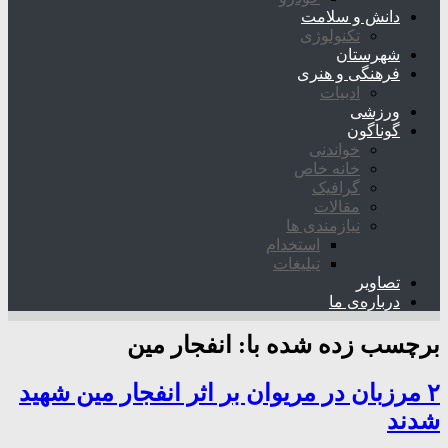
دانش و سلامت
تکنولوژی
شهرستان
فرهنگی و هنری
ادبیات
ورزشی
گوناگون
خواندنی
خانه خاص
گرافیک
مقالات
نیازمندی ها
استخدام
تبلیغات
تصاویر
درباره‌ی ما
برچسب زده شده با:
انفجار مین
۲ مرزبان در مریوان بر اثر انفجار مین شهید
شدند