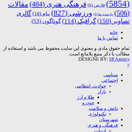
(5854)
فرهنگی هنری
(484)
مقالات
فارس
(6)
ورزشی
(827)
(506)
گالری
پیام
(18)
نیازمندی ها
(0)
تصاویر
(150)
گرافیک
(114)
گوناگون
(53)
خانه
تماس با ما
تمام حقوق مادی و معنوی این سایت محفوظ می باشد و استفاده از
مطالب با ذکر منبع بلامانع است.
DESIGNE BY:
SP Agency
×
سیاسی
اجتماعی
حوادث، انتظامی
بازار
طلا و ارز
خودرو
دانش و سلامت
تکنولوژی
شهرستان
فرهنگی و هنری
ادبیات