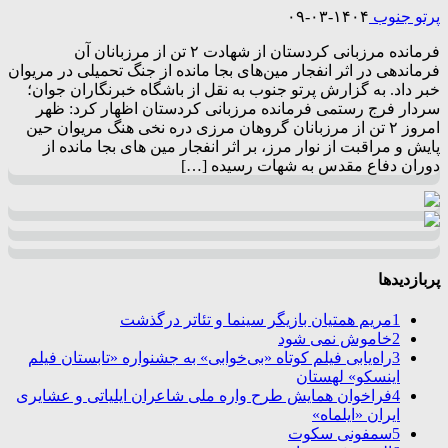
پرتو جنوب
۱۴۰۴-۰۳-۰۹
فرمانده مرزبانی کردستان از شهادت ۲ تن از مرزبانان آن
فرماندهی در اثر انفجار مین‌های بجا مانده از جنگ تحمیلی در مریوان
خبر داد. به گزارش پرتو جنوب به نقل از باشگاه خبرنگاران جوان؛
سردار فرج رستمی فرمانده مرزبانی کردستان اظهار کرد: ظهر
امروز ۲ تن از مرزبانان گروهان مرزی دره نخی هنگ مریوان حین
پایش و مراقبت از نوار مرز، بر اثر انفجار مین های بجا مانده از
دوران دفاع مقدس به شهات رسیده […]
پربازدیدها
1
مریم همتیان بازیگر سینما و تئاتر درگذشت
2
خاموش نمی شود
3
راه‌یابی فیلم کوتاه «بی‌خوابی» به جشنواره «تابستان فیلم
اینسکو» لهستان
4
فراخوان همایش طرح واره ملی شاعران ایلیاتی و عشایری
ایران «ایلماه»
5
سمفونی سکوت