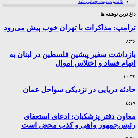
6
الموت ثبت جهانی شد
داغ ترین نوشته ها
ترامپ: مذاکرات با تهران خوب پیش می‌رود
۸:۳۶
بازداشت سفیر پیشین فلسطین در لبنان به
اتهام فساد و اختلاس اموال
۱۰:۳۳
حادثه دریایی در نزدیکی سواحل عمان
۵:۱۷
معاون دفتر پزشکیان: ادعای استعفای
رئیس‌جمهور واهی و کذب محض است