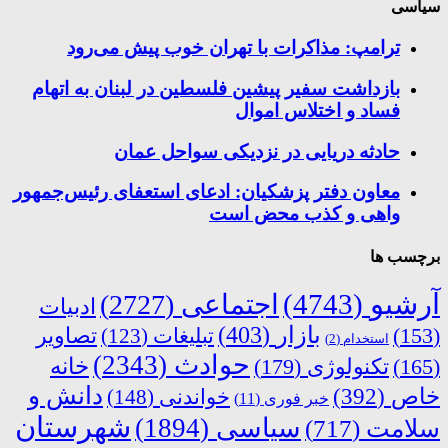
سیاسی
ترامپ: مذاکرات با تهران خوب پیش می‌رود
بازداشت سفیر پیشین فلسطین در لبنان به اتهام
فساد و اختلاس اموال
حادثه دریایی در نزدیکی سواحل عمان
معاون دفتر پزشکیان: ادعای استعفای رئیس‌جمهور
واهی و کذب محض است
برچسب ها
آرشیو
(4743)
اجتماعی
(2727)
ادبیات
بازار
(403)
(153)
تبلیغات
(123)
تصاویر
استخدام
(2)
حوادث
(2343)
خانه
(165)
تکنولوژی
(179)
دانش و
خاص
(392)
خواندنی
(148)
خبر فوری
(11)
شهرستان
سیاسی
(1894)
سلامت
(717)