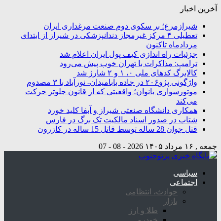
آخرین اخبار
شیرازمرغ؛ بر سکوی دوم صنعت مرغداری ایران
تعطیلی ۴ مرکز غیرمجاز دندانپزشکی در شیراز از ابتدای
مردادماه تاکنون
جزئیات راه اندازی کیف پول ایران اعلام شد
ترامپ: مذاکرات با تهران خوب پیش می‌رود
کالابرگ کدهای ملی ۰، ۱ و ۲ شارژ شد
واژگونی پژو۲۰۶ در جاده بابامیدان- نورآباد با ۳ مصدوم
موتورسواری بانوان؛ واقعیتی که از قانون جلوتر حرکت
می‌کند
همکاری دانشگاه صنعتی شیراز و آبفا کلید خورد
شتاب در صدور اسناد مالکیت تک برگ در فارس
قتل جوان 28 ساله توسط قاتل 15 ساله در کازرون
جمعه , ۱۶ مرداد ۱۴۰۵
2026 - 08 - 07
سیاسی
اجتماعی
حوادث، انتظامی
بازار
طلا و ارز
خودرو