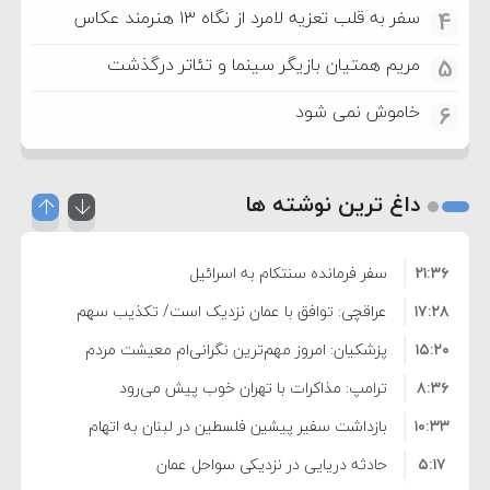
سفر به قلب تعزیه لامرد از نگاه ۱۳ هنرمند عکاس
4
مریم همتیان بازیگر سینما و تئاتر درگذشت
5
خاموش نمی شود
6
داغ ترین نوشته ها
۲۱:۳۶
سفر فرمانده سنتکام به اسرائیل
۱۷:۲۸
عراقچی: توافق با عمان نزدیک است/ تکذیب سهم
۱۵:۲۰
۱۱ درصدی ایران از خزر
پزشکیان: امروز مهم‌ترین نگرانی‌ام معیشت مردم
۸:۳۶
است
ترامپ: مذاکرات با تهران خوب پیش می‌رود
۱۰:۳۳
بازداشت سفیر پیشین فلسطین در لبنان به اتهام
۵:۱۷
فساد و اختلاس اموال
حادثه دریایی در نزدیکی سواحل عمان