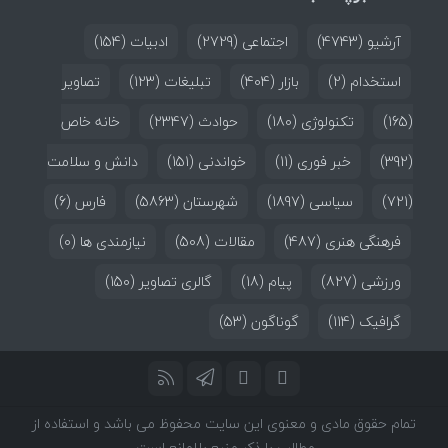
آرشیو
(4743)
اجتماعی
(2729)
ادبیات
(154)
استخدام
(2)
بازار
(404)
تبلیغات
(123)
تصاویر
(165)
تکنولوژی
(180)
حوادث
(2347)
خانه خاص
(392)
خبر فوری
(11)
خواندنی
(151)
دانش و سلامت
(721)
سیاسی
(1897)
شهرستان
(5863)
فارس
(6)
فرهنگی هنری
(487)
مقالات
(508)
نیازمندی ها
(0)
ورزشی
(827)
پیام
(18)
گالری تصاویر
(150)
گرافیک
(114)
گوناگون
(53)
تمام حقوق مادی و معنوی این سایت محفوظ می باشد و استفاده از
مطالب با ذکر منبع بلامانع است.