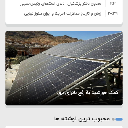
۴:۴۱
معاون دفتر پزشکیان: ادعای استعفای رئیس‌جمهور
۲۰:۳۹
واهی و کذب محض است
زمان و تاریخ مذاکرات آمریکا و ایران هنوز نهایی
۶:۵۰
نشده است
وزیر جنگ آمریکا: ماشین جنگی ما آماده حمله
۶:۲۱
نظامی علیه ایران است
موافقت ترامپ با لغو حمله به ایران
۲:۱۵
هشدار عراقچی به همتای عربستانی درباره همراهی با
۷:۱۰
آمریکا
مقام ارشد امنیتی: برنامه گسترده‌ای برای پاسخ به
۵:۴۵
دیوانگی آمریکا داریم
ترامپ دستور حملات جدید علیه ایران را صادر کرد
۱۲:۵۹
سپاه: دو نفتکش متخلف مورد اصابت قرار گرفته و
تحسین کارگردان «جنگ و صلح» از سینمای ایران؛ روایتی
۸:۵۷
متوقف شدند
ترامپ مدعی توافق تاریخی برای خلع سلاح کامل
۵ شهر افسانه‌ای هخامنشی که هنوز هم زنده هستند
از عشق عمیق به مردم
کمک خورشید به رفع ناترازی برق
حماس شد
1
2
محبوب ترین نوشته ها
3