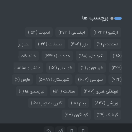
برچسب ها
آرشیو
(4743)
اجتماعی
(2731)
ادبیات
(154)
استخدام
(2)
بازار
(404)
تبلیغات
(124)
تصاویر
(165)
تکنولوژی
(180)
حوادث
(2350)
خانه خاص
(393)
خبر فوری
(11)
خواندنی
(151)
دانش و سلامت
(722)
سیاسی
(1907)
شهرستان
(5887)
فارس
(6)
فرهنگی هنری
(487)
مقالات
(510)
نیازمندی ها
(0)
ورزشی
(827)
پیام
(18)
گالری تصاویر
(150)
گرافیک
(114)
گوناگون
(53)