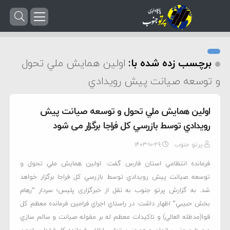
برچسب زده شده با:
اولين همايش ملي تحول
و توسعه صيانت پيش رويدادي
اولين همايش ملي تحول و توسعه صيانت پيش
رويدادي توسط بازرسي کل فراجا برگزار می شود
پرتو جنوب
۱۴۰۳-۱۰-۲۹
فرمانده انتظامي استان فارس گفت: اولين همايش ملي تحول و
توسعه صيانت پيش رويدادي توسط بازرسي کل فراجا برگزار خواهد
شد. به گزارش پرتو جنوب به نقل از خبرگزاری پلیس؛ سردار “رهام
بخش حبيبي” اظهار داشت: در راستاي اجراي فرامين فرمانده معظم کل
قوا(مدظله العالي) و تاکيدات معظم له بر مقوله صيانت و سالم سازي