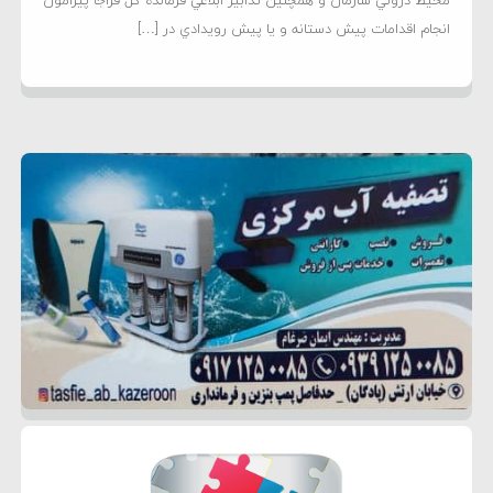
محيط دروني سازمان و همچنين تدابير ابلاغي فرمانده کل فراجا پيرامون
انجام اقدامات پيش دستانه و يا پيش رويدادي در […]