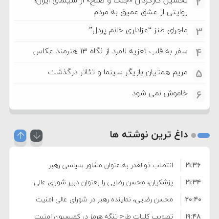
2
روایتی از عشق عمیق به مردم
ماجرای طنز “عزاداری خانم پردل”
3
سفر به قلب تعزیه لامرد از نگاه ۱۳ هنرمند عکاس
4
مریم همتیان بازیگر سینما و تئاتر درگذشت
5
خاموش نمی شود
6
داغ ترین نوشته ها
۲۱:۳۶
انتصاب ذوالقدر به عنوان مشاور سیاسی رهبر
۲۱:۳۴
انقلاب
پزشکیان، محسن رضایی را بعنوان دبیر شورای عالی
۲۰:۴۰
امنیت منصوب کرد
محسن رضایی، نماینده رهبر در شورای عالی امنیت
۱۹:۴۸
ملی شد
تصویب کلیات طرح تنگه هرمز در کمیسیون امنیت