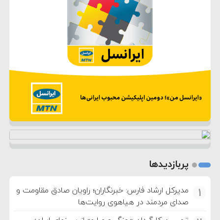
پربازدیدها
مدیرکل ارشاد فارس: خبرنگاران؛ راویان صادق مقاومت و
1
صدای مردمند در هیاهوی روایت‌ها
تحسین کارگردان «جنگ و صلح» از سینمای ایران؛