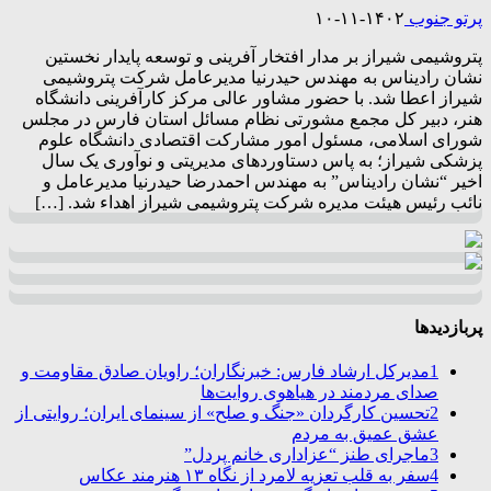
پرتو جنوب
۱۴۰۲-۱۱-۱۰
پتروشیمی شیراز بر مدار افتخار آفرینی و توسعه پایدار نخستین
نشان رادیناس به مهندس حیدرنیا مدیرعامل شرکت پتروشیمی
شیراز اعطا شد. با حضور مشاور عالی مرکز کارآفرینی دانشگاه
هنر، دبیر کل مجمع مشورتی نظام مسائل استان فارس در مجلس
شورای اسلامی، مسئول امور مشارکت اقتصادی دانشگاه علوم
پزشکی شیراز؛ به پاس دستاوردهای مدیریتی و نوآوری یک سال
اخیر “نشان رادیناس” به مهندس احمدرضا حیدرنیا مدیرعامل و
نائب رئیس هیئت مدیره شرکت پتروشیمی شیراز اهداء شد. […]
پربازدیدها
1
مدیرکل ارشاد فارس: خبرنگاران؛ راویان صادق مقاومت و
صدای مردمند در هیاهوی روایت‌ها
2
تحسین کارگردان «جنگ و صلح» از سینمای ایران؛ روایتی از
عشق عمیق به مردم
3
ماجرای طنز “عزاداری خانم پردل”
4
سفر به قلب تعزیه لامرد از نگاه ۱۳ هنرمند عکاس