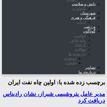
دانش و سلامت
تکنولوژی
شهرستان
فرهنگی و هنری
ادبیات
ورزشی
گوناگون
خواندنی
خانه خاص
گرافیک
مقالات
نیازمندی ها
استخدام
تبلیغات
تصاویر
درباره‌ی ما
برچسب زده شده با:
اولین چاه نفت ایران
مدیر عامل پتروشیمی شیراز، نشان رادیناس
دریافت کرد