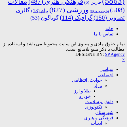
(5863)
فرهنگی هنری
(487)
مقالات
فارس
(6)
ورزشی
(827)
(508)
گالری
پیام
(18)
نیازمندی ها
(0)
تصاویر
(150)
گرافیک
(114)
گوناگون
(53)
خانه
تماس با ما
تمام حقوق مادی و معنوی این سایت محفوظ می باشد و استفاده از
مطالب با ذکر منبع بلامانع است.
DESIGNE BY:
SP Agency
×
سیاسی
اجتماعی
حوادث، انتظامی
بازار
طلا و ارز
خودرو
دانش و سلامت
تکنولوژی
شهرستان
فرهنگی و هنری
ادبیات