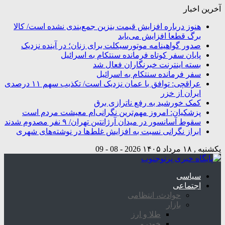
آخرین اخبار
هنوز درباره افزایش قیمت بنزین جمع‌بندی نشده است/ کالا
برگ قطعا افزایش می‌یابد
صدور گواهینامه موتورسیکلت برای زنان؛ در آینده نزدیک
پایان سفر کوتاه فرمانده سنتکام به اسرائیل
بسته اینترنت خبرنگاران فعال شد
سفر فرمانده سنتکام به اسرائیل
عراقچی: توافق با عمان نزدیک است/ تکذیب سهم ۱۱ درصدی
ایران از خزر
کمک خورشید به رفع ناترازی برق
پزشکیان: امروز مهم‌ترین نگرانی‌ام معیشت مردم است
سقوط آسانسور در میدان آرژانتین تهران/ ۹ نفر مصدوم شدند
ابراز نگرانی نسبت به افزایش غلط‌ها در نوشته‌های شهری
یکشنبه , ۱۸ مرداد ۱۴۰۵
2026 - 08 - 09
سیاسی
اجتماعی
حوادث، انتظامی
بازار
طلا و ارز
خودرو