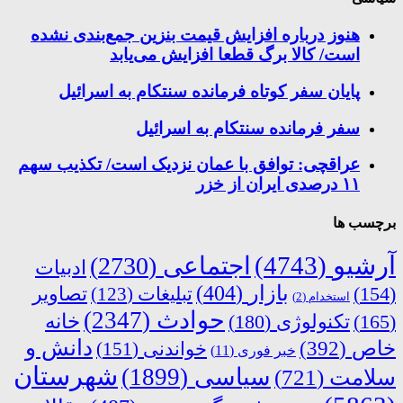
هنوز درباره افزایش قیمت بنزین جمع‌بندی نشده
است/ کالا برگ قطعا افزایش می‌یابد
پایان سفر کوتاه فرمانده سنتکام به اسرائیل
سفر فرمانده سنتکام به اسرائیل
عراقچی: توافق با عمان نزدیک است/ تکذیب سهم
۱۱ درصدی ایران از خزر
برچسب ها
آرشیو
(4743)
اجتماعی
(2730)
ادبیات
بازار
(404)
(154)
تبلیغات
(123)
تصاویر
استخدام
(2)
حوادث
(2347)
خانه
(165)
تکنولوژی
(180)
دانش و
خاص
(392)
خواندنی
(151)
خبر فوری
(11)
شهرستان
سیاسی
(1899)
سلامت
(721)