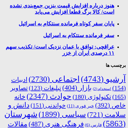
هنوز درباره افزایش قیمت بنزین جمع‌بندی نشده
است/ کالا برگ قطعا افزایش می‌یابد
پایان سفر کوتاه فرمانده سنتکام به اسرائیل
سفر فرمانده سنتکام به اسرائیل
عراقچی: توافق با عمان نزدیک است/ تکذیب سهم
۱۱ درصدی ایران از خزر
برچسب ها
آرشیو
(4743)
اجتماعی
(2730)
ادبیات
بازار
(404)
(154)
تبلیغات
(123)
تصاویر
استخدام
(2)
حوادث
(2347)
خانه
(165)
تکنولوژی
(180)
دانش و
خاص
(392)
خواندنی
(151)
خبر فوری
(11)
شهرستان
سیاسی
(1899)
سلامت
(721)
(5863)
فرهنگی هنری
(487)
مقالات
فارس
(6)