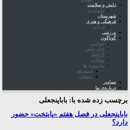
دانش و سلامت
تکنولوژی
شهرستان
فرهنگی و هنری
ادبیات
ورزشی
گوناگون
خواندنی
خانه خاص
گرافیک
مقالات
نیازمندی ها
استخدام
تبلیغات
تصاویر
درباره‌ی ما
برچسب زده شده با:
باباپنجعلی
باباپنجعلی در فصل هفتم «پایتخت» حضور
دارد؟