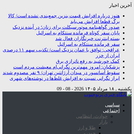
آخرین اخبار
هنوز درباره افزایش قیمت بنزین جمع‌بندی نشده است/ کالا
برگ قطعا افزایش می‌یابد
صدور گواهینامه موتورسیکلت برای زنان؛ در آینده نزدیک
پایان سفر کوتاه فرمانده سنتکام به اسرائیل
بسته اینترنت خبرنگاران فعال شد
سفر فرمانده سنتکام به اسرائیل
عراقچی: توافق با عمان نزدیک است/ تکذیب سهم ۱۱ درصدی
ایران از خزر
کمک خورشید به رفع ناترازی برق
پزشکیان: امروز مهم‌ترین نگرانی‌ام معیشت مردم است
سقوط آسانسور در میدان آرژانتین تهران/ ۹ نفر مصدوم شدند
ابراز نگرانی نسبت به افزایش غلط‌ها در نوشته‌های شهری
یکشنبه , ۱۸ مرداد ۱۴۰۵
2026 - 08 - 09
سیاسی
اجتماعی
حوادث، انتظامی
بازار
طلا و ارز
خودرو