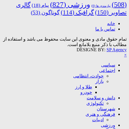
ورزشی
(827)
(508)
گالری
پیام
(18)
نیازمندی ها
(0)
تصاویر
(150)
گرافیک
(114)
گوناگون
(53)
خانه
تماس با ما
تمام حقوق مادی و معنوی این سایت محفوظ می باشد و استفاده از
مطالب با ذکر منبع بلامانع است.
DESIGNE BY:
SP Agency
×
سیاسی
اجتماعی
حوادث، انتظامی
بازار
طلا و ارز
خودرو
دانش و سلامت
تکنولوژی
شهرستان
فرهنگی و هنری
ادبیات
ورزشی