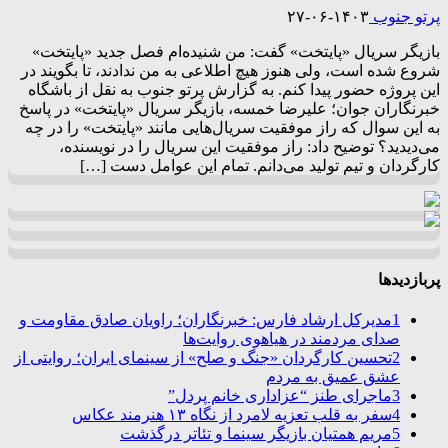
پرتو جنوب
۱۴۰۳-۰۶-۲۷
بازیگر سریال «پایتخت» گفت: من شنید‌ه‌ام فصل جدید «پایتخت»
شروع شده است، ولی هنوز هیچ اطلاعی به من ندادند، تا بگویند در
این پروژه حضور پیدا کنم. به گزارش پرتو جنوب به نقل از باشگاه
خبرنگاران جوان؛ علیرضا خمسه، بازیگر سریال «پایتخت» در پاسخ
به این سوال که راز موفقیت سریال‌هایی مانند «پایتخت» را در چه
می‌دیدید؟ توضیح داد: راز موفقیت این سریال را در نویسنده،
کارگردان و تیم تولید می‌دانم. تمام این عوامل دست […]
پربازدیدها
1
مدیرکل ارشاد فارس: خبرنگاران؛ راویان صادق مقاومت و
صدای مردمند در هیاهوی روایت‌ها
2
تحسین کارگردان «جنگ و صلح» از سینمای ایران؛ روایتی از
عشق عمیق به مردم
3
ماجرای طنز “عزاداری خانم پردل”
4
سفر به قلب تعزیه لامرد از نگاه ۱۳ هنرمند عکاس
5
مریم همتیان بازیگر سینما و تئاتر درگذشت