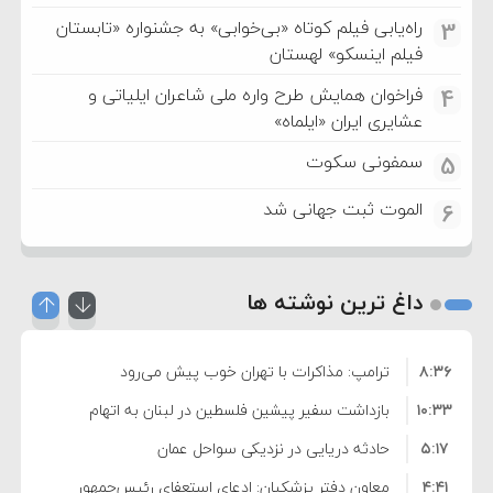
راه‌یابی فیلم کوتاه «بی‌خوابی» به جشنواره «تابستان
3
فیلم اینسکو» لهستان
فراخوان همایش طرح واره ملی شاعران ایلیاتی و
4
عشایری ایران «ایلماه»
سمفونی سکوت
5
الموت ثبت جهانی شد
6
داغ ترین نوشته ها
۸:۳۶
ترامپ: مذاکرات با تهران خوب پیش می‌رود
۱۰:۳۳
بازداشت سفیر پیشین فلسطین در لبنان به اتهام
۵:۱۷
فساد و اختلاس اموال
حادثه دریایی در نزدیکی سواحل عمان
۴:۴۱
معاون دفتر پزشکیان: ادعای استعفای رئیس‌جمهور