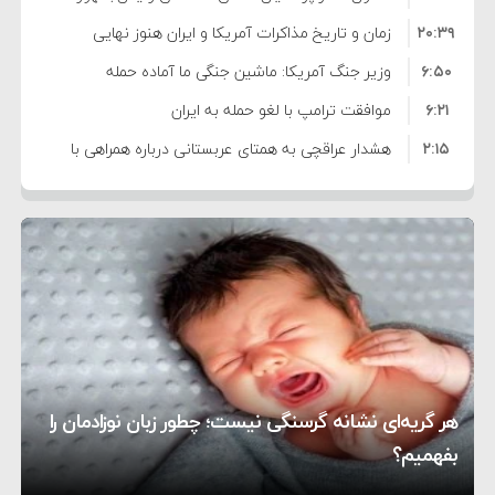
۲۰:۳۹
واهی و کذب محض است
زمان و تاریخ مذاکرات آمریکا و ایران هنوز نهایی
۶:۵۰
نشده است
وزیر جنگ آمریکا: ماشین جنگی ما آماده حمله
۶:۲۱
نظامی علیه ایران است
موافقت ترامپ با لغو حمله به ایران
۲:۱۵
هشدار عراقچی به همتای عربستانی درباره همراهی با
۷:۱۰
آمریکا
مقام ارشد امنیتی: برنامه گسترده‌ای برای پاسخ به
۵:۴۵
دیوانگی آمریکا داریم
ترامپ دستور حملات جدید علیه ایران را صادر کرد
۱۲:۵۹
سپاه: دو نفتکش متخلف مورد اصابت قرار گرفته و
۸:۵۷
متوقف شدند
ترامپ مدعی توافق تاریخی برای خلع سلاح کامل
۱۶:۱۹
حماس شد
اعتراض عراقچی به همتای بلغارستانی به دلیل کمک
۱۰:۱۵
به آمریکا در حملات به ایران
کشورهایی که به متجاوزان کمک می کنند پاسخ
هر گریه‌ای نشانه گرسنگی نیست؛ چطور زبان نوزادمان را
۶:۰۵
سختی خواهند گرفت
سنتکام پایان تجاوز جدید به ایران را اعلام کرد
بفهمیم؟
روی دیگر زندگی
تغذیه پدر می‌تواند بر سلامت نوزاد تأثیر بگذارد