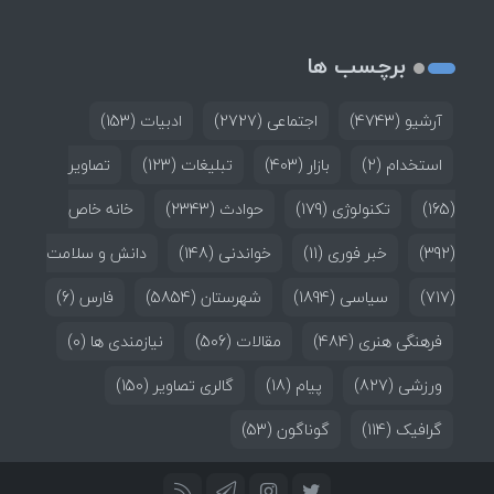
برچسب ها
آرشیو
(4743)
اجتماعی
(2727)
ادبیات
(153)
استخدام
(2)
بازار
(403)
تبلیغات
(123)
تصاویر
(165)
تکنولوژی
(179)
حوادث
(2343)
خانه خاص
(392)
خبر فوری
(11)
خواندنی
(148)
دانش و سلامت
(717)
سیاسی
(1894)
شهرستان
(5854)
فارس
(6)
فرهنگی هنری
(484)
مقالات
(506)
نیازمندی ها
(0)
ورزشی
(827)
پیام
(18)
گالری تصاویر
(150)
گرافیک
(114)
گوناگون
(53)