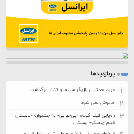
پربازدیدها
مریم همتیان بازیگر سینما و تئاتر درگذشت
1
خاموش نمی شود
2
راه‌یابی فیلم کوتاه «بی‌خوابی» به جشنواره «تابستان
3
فیلم اینسکو» لهستان
فراخوان همایش طرح واره ملی شاعران ایلیاتی و