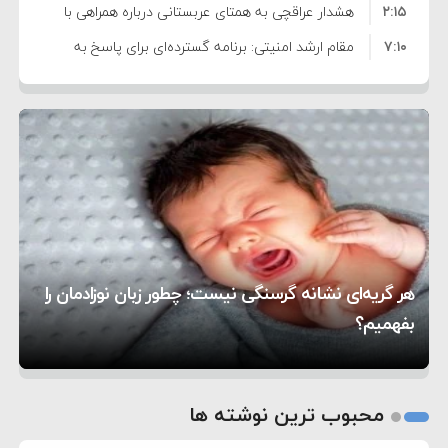
۲:۱۵
هشدار عراقچی به همتای عربستانی درباره همراهی با
۷:۱۰
آمریکا
مقام ارشد امنیتی: برنامه گسترده‌ای برای پاسخ به
۵:۴۵
دیوانگی آمریکا داریم
ترامپ دستور حملات جدید علیه ایران را صادر کرد
۱۲:۵۹
سپاه: دو نفتکش متخلف مورد اصابت قرار گرفته و
۸:۵۷
متوقف شدند
ترامپ مدعی توافق تاریخی برای خلع سلاح کامل
۱۶:۱۹
حماس شد
اعتراض عراقچی به همتای بلغارستانی به دلیل کمک
۱۰:۱۵
به آمریکا در حملات به ایران
کشورهایی که به متجاوزان کمک می کنند پاسخ
۶:۰۵
سختی خواهند گرفت
سنتکام پایان تجاوز جدید به ایران را اعلام کرد
هر گریه‌ای نشانه گرسنگی نیست؛ چطور زبان نوزادمان را
۱۸:۰۰
آمریکا تحریم‌های جدیدی علیه ایران اعمال کرد
بفهمیم؟
روی دیگر زندگی
تغذیه پدر می‌تواند بر سلامت نوزاد تأثیر بگذارد
1
2
محبوب ترین نوشته ها
3