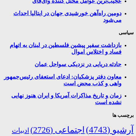
عجیب‌ترین عوامل مختل کننده وای‌فای
دومین راه‌آهن خورشیدی جهان در ایتالیا احداث
می‌شود
سیاسی
بازداشت سفیر پیشین فلسطین در لبنان به اتهام
فساد و اختلاس اموال
حادثه دریایی در نزدیکی سواحل عمان
معاون دفتر پزشکیان: ادعای استعفای رئیس‌جمهور
واهی و کذب محض است
زمان و تاریخ مذاکرات آمریکا و ایران هنوز نهایی
نشده است
برچسب ها
آرشیو
(4743)
اجتماعی
(2726)
ادبیات