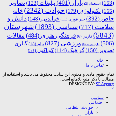
بازار
(401)
(153)
تبلیغات
(123)
تصاویر
استخدام
(2)
حوادث
(2342)
خانه
(165)
تکنولوژی
(179)
دانش و
خاص
(392)
خواندنی
(148)
خبر فوری
(11)
شهرستان
سیاسی
(1893)
سلامت
(717)
(5843)
فرهنگی هنری
(484)
مقالات
فارس
(6)
ورزشی
(827)
(506)
گالری
پیام
(18)
نیازمندی ها
(0)
تصاویر
(150)
گرافیک
(114)
گوناگون
(53)
خانه
تماس با ما
تمام حقوق مادی و معنوی این سایت محفوظ می باشد و استفاده از
مطالب با ذکر منبع بلامانع است.
DESIGNE BY:
SP Agency
×
سیاسی
اجتماعی
حوادث، انتظامی
بازار