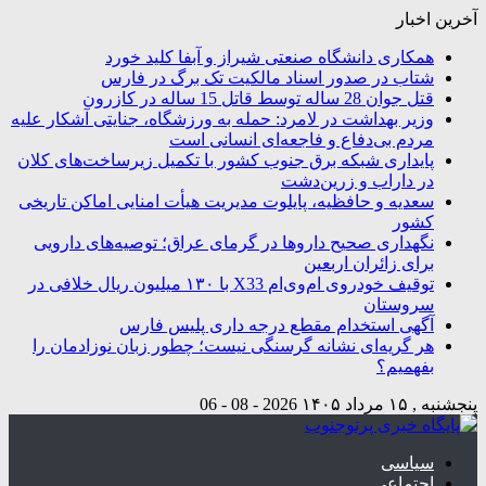
آخرین اخبار
همکاری دانشگاه صنعتی شیراز و آبفا کلید خورد
شتاب در صدور اسناد مالکیت تک برگ در فارس
قتل جوان 28 ساله توسط قاتل 15 ساله در کازرون
وزیر بهداشت در لامرد: حمله به ورزشگاه، جنایتی آشکار علیه
مردم بی‌دفاع و فاجعه‌ای انسانی است
پایداری شبکه برق جنوب کشور با تکمیل زیرساخت‌های کلان
در داراب و زرین‌دشت
سعدیه و حافظیه، پایلوت مدیریت هیأت امنایی اماکن تاریخی
کشور
نگهداری صحیح داروها در گرمای عراق؛ توصیه‌های دارویی
برای زائران اربعین
توقیف خودروی ام‌وی‌ام X33 با ۱۳۰ میلیون ریال خلافی در
سروستان
آگهی استخدام مقطع درجه داری پلیس فارس
هر گریه‌ای نشانه گرسنگی نیست؛ چطور زبان نوزادمان را
بفهمیم؟
پنجشنبه , ۱۵ مرداد ۱۴۰۵
2026 - 08 - 06
سیاسی
اجتماعی