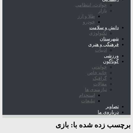
حوادث، انتظامی
بازار
طلا و ارز
خودرو
دانش و سلامت
تکنولوژی
شهرستان
فرهنگی و هنری
ادبیات
ورزشی
گوناگون
خواندنی
خانه خاص
گرافیک
مقالات
نیازمندی ها
استخدام
تبلیغات
تصاویر
درباره‌ی ما
برچسب زده شده با:
بازی