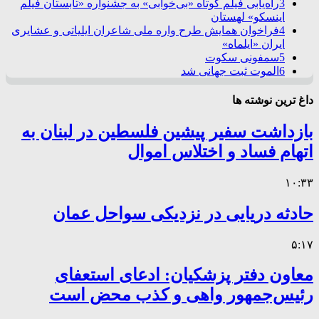
3
راه‌یابی فیلم کوتاه «بی‌خوابی» به جشنواره «تابستان فیلم
اینسکو» لهستان
4
فراخوان همایش طرح واره ملی شاعران ایلیاتی و عشایری
ایران «ایلماه»
5
سمفونی سکوت
6
الموت ثبت جهانی شد
داغ ترین نوشته ها
بازداشت سفیر پیشین فلسطین در لبنان به
اتهام فساد و اختلاس اموال
۱۰:۳۳
حادثه دریایی در نزدیکی سواحل عمان
۵:۱۷
معاون دفتر پزشکیان: ادعای استعفای
رئیس‌جمهور واهی و کذب محض است